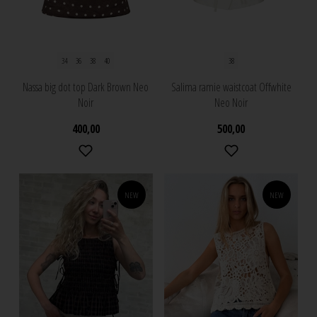
34
36
38
40
38
Nassa big dot top Dark Brown Neo
Salima ramie waistcoat Offwhite
Noir
Neo Noir
400,00
500,00
NEW
NEW