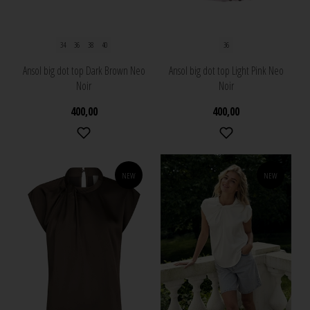
34
36
38
40
36
Ansol big dot top Dark Brown Neo
Ansol big dot top Light Pink Neo
Noir
Noir
400,00
400,00
NEW
NEW