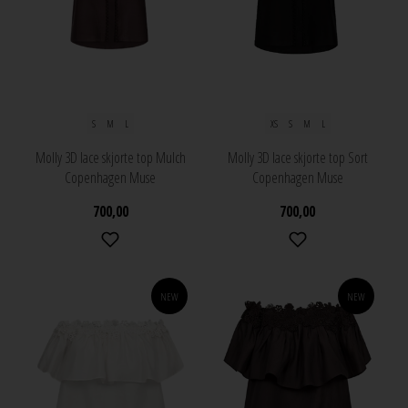
S
M
L
XS
S
M
L
Molly 3D lace skjorte top Mulch
Molly 3D lace skjorte top Sort
Copenhagen Muse
Copenhagen Muse
700,00
700,00
NEW
NEW