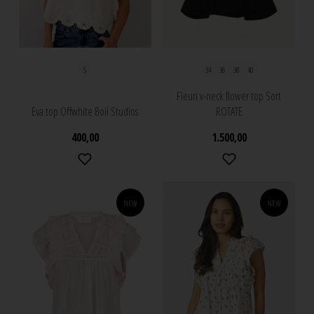
S
34
36
38
40
Fleuri v-neck flower top Sort
Eva top Offwhite Boii Studios
ROTATE
400,00
1.500,00
NEW
NEW