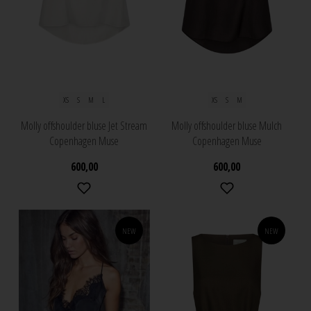
XS
S
M
L
XS
S
M
Molly offshoulder bluse Jet Stream
Molly offshoulder bluse Mulch
Copenhagen Muse
Copenhagen Muse
600,00
600,00
NEW
NEW