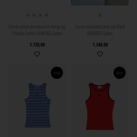
34
36
38
40
M
Check cotton smocked tie string top
Cycora oversized tank top Black
Chicory Coffee A1040365 Ganni
A1050225 Ganni
1.720,00
1.340,00
NEW
NEW