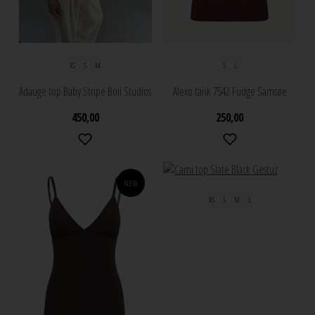
XS
S
M
S
L
Adauge top Baby Stripe Boii Studios
Alexo tank 7542 Fudge Samsøe
450,00
250,00
NEW
XS
S
M
L