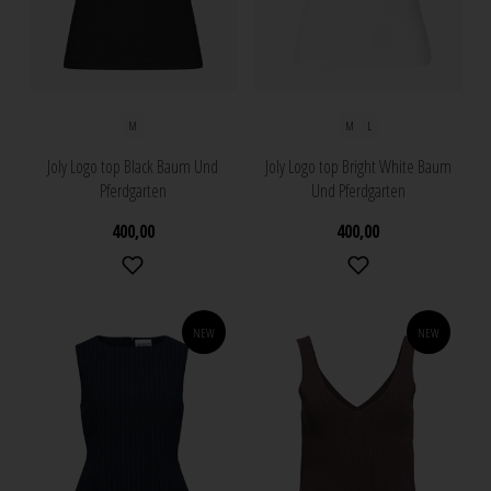
M
M
L
Joly Logo top Black Baum Und
Joly Logo top Bright White Baum
Pferdgarten
Und Pferdgarten
400,00
400,00
NEW
NEW