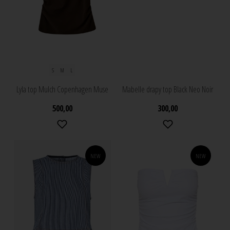
S
M
L
Lyla top Mulch Copenhagen Muse
Mabelle drapy top Black Neo Noir
500,00
300,00
NEW
NEW