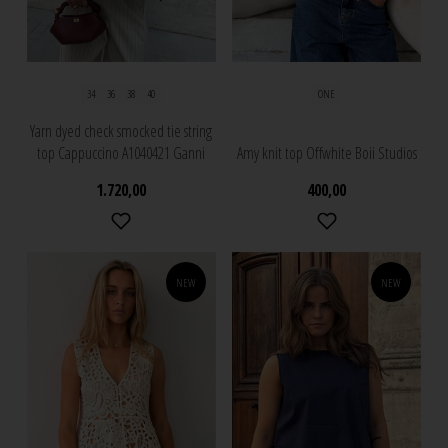
34
36
38
40
ONE
Yarn dyed check smocked tie string
top Cappuccino A1040421 Ganni
Amy knit top Offwhite Boii Studios
1.720,00
400,00
NEW
NEW