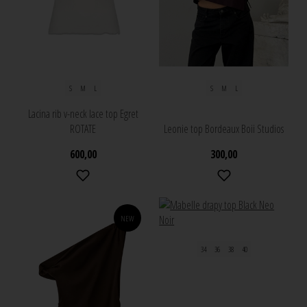
S
M
L
S
M
L
Lacina rib v-neck lace top Egret
ROTATE
Leonie top Bordeaux Boii Studios
600,00
300,00
NEW
34
36
38
40