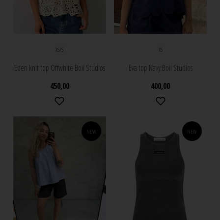
XS/S
XS
Eden knit top Offwhite Boii Studios
Eva top Navy Boii Studios
450,00
400,00
NEW
NEW