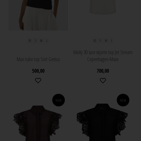
XS
S
M
L
XS
S
M
L
Molly 3D lace skjorte top Jet Stream
Mao tube top Sort Gestuz
Copenhagen Muse
500,00
700,00
NEW
NEW