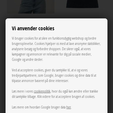
S
M
XS
S
M
L
Vi anvender cookies
Drew Rhinestone logo tank Bright
Drew washed logo tank Grey
White Gestuz
Washed Gestuz
Vi bruger cookies for at sikre en funktionsdygtig webshop og bedre
brugeroplevelse. Cookies hjælper os med at lave anonyme statistikker,
400,00
400,00
analysere besøg og forbedre shoppen. De sikrer også, at vores
kampagner og annoncer er relevante for dig på sociale medier,
Google og andre steder.
Ved at acceptere cookies, giver du samtykke til, at vi og vores
NEW
tredjepartspartnere, som Google, bruger cookies og dine data til at
tilpasse annoncer baseret på dine interesser.
XS
S
M
L
Læs mere i vores
cookiepolitik
, hvor du også kan ændre eller trække
dit samtykke tilbage. Klik videre for at acceptere brugen af cookies.
Læs mere om hvordan Google bruger data
her
.