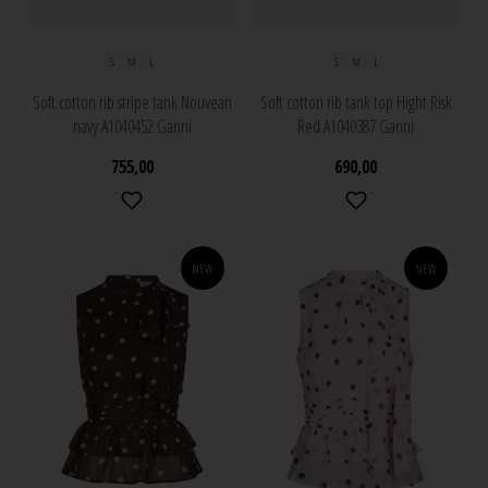
S
M
L
S
M
L
Soft cotton rib stripe tank Nouvean
Soft cotton rib tank top Hight Risk
navy A1040452 Ganni
Red A1040387 Ganni
755,00
690,00
NEW
NEW