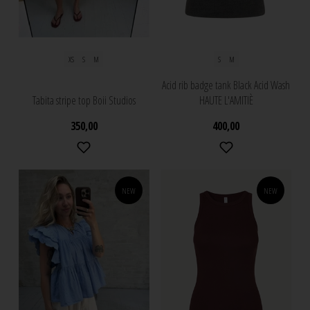
XS
S
M
S
M
Acid rib badge tank Black Acid Wash
Tabita stripe top Boii Studios
HAUTE L'AMITIÈ
350,00
400,00
NEW
NEW