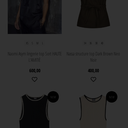
XS
S
M
L
34
36
38
40
Naomi Asym lingerie top Sort HAUTE
Nassa structure top Dark Brown Neo
L'AMITIÈ
Noir
600,00
400,00
NEW
NEW