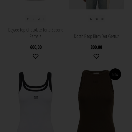
XS
S
M
L
36
38
40
Daysee top Chocolate Torte Second
Female
Dorah P top Birch Dot Gestuz
600,00
800,00
NEW