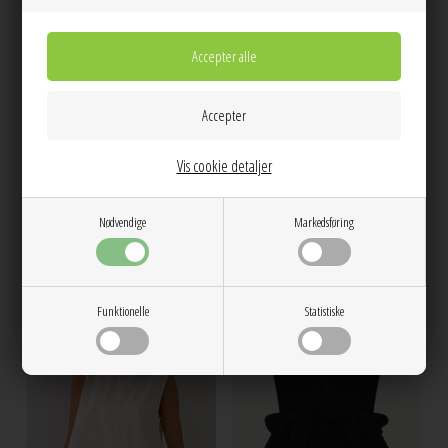
XS
S
M
L
Enelin sl cardigan 7442 Chocolate
Enscorpion sl top 7133 Chocolate
Torte Envii
Torte Envii
Vis cookie detaljer
300,00
280,00
Nødvendige
Markedsføring
NEW
Funktionelle
Statistiske