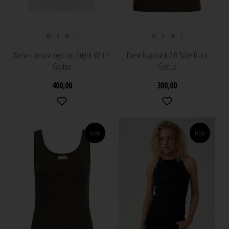
XS
S
M
L
XS
S
M
L
Drew contrast logo top Bright White
Drew logo tank 2.0 Slate black
Gestuz
Gestuz
400,00
300,00
NEW
NEW