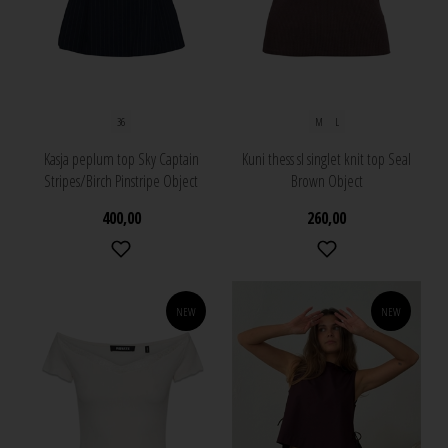
36
M
L
Kasja peplum top Sky Captain
Kuni thess sl singlet knit top Seal
Stripes/Birch Pinstripe Object
Brown Object
400,00
260,00
NEW
NEW