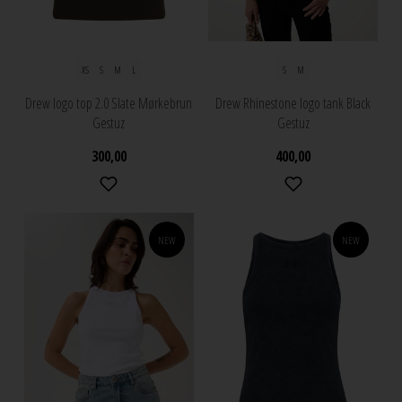
XS
S
M
L
S
M
Drew logo top 2.0 Slate Mørkebrun
Drew Rhinestone logo tank Black
Gestuz
Gestuz
300,00
400,00
NEW
NEW