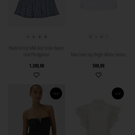
34
36
38
40
XS
S
M
L
Madinel top Milk Boy Stripe Baum
Und Pferdgarten
Mao tube top Bright White Gestuz
1.200,00
500,00
NEW
NEW