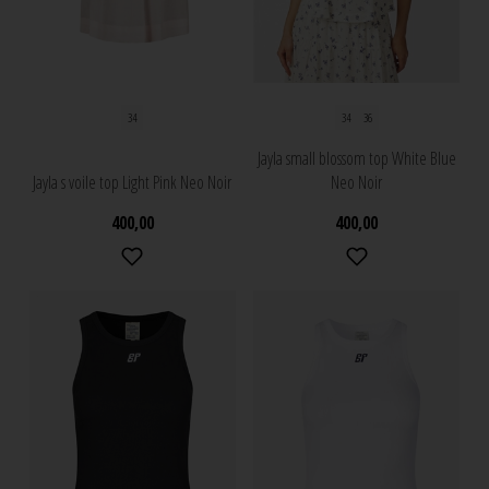
34
34
36
Jayla small blossom top White Blue
Jayla s voile top Light Pink Neo Noir
Neo Noir
400,00
400,00