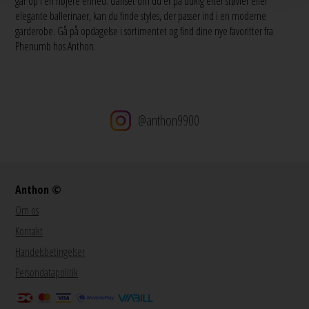
går op i en højere enhed. Uanset om du er på udkig efter støvler eller
elegante ballerinaer, kan du finde styles, der passer ind i en moderne
garderobe. Gå på opdagelse i sortimentet og find dine nye favoritter fra
Phenumb hos Anthon.
@anthon9900
Anthon ©
Om os
Kontakt
Handelsbetingelser
Persondatapolitik