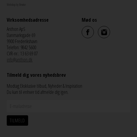
Webshop by Bewise
Virksomhedsadresse
Mød os
Anthon ApS
Danmarksgade 69
9900 Frederikshavn
Telefon: 9842 5600
CVR-nr.: 13 63 69 07
info@anthon.dk
Tilmeld dig vores nyhedsbrev
Modtag Eksklusive tilbud, Nyheder & Inspiration
Du kan til enhver tid afmelde dig igen.