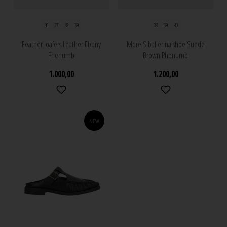
36
37
38
39
38
39
40
Feather loafers Leather Ebony
More S ballerina shoe Suede
Phenumb
Brown Phenumb
1.000,00
1.200,00
NEW