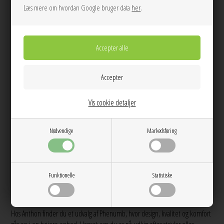
Læs mere om hvordan Google bruger data
her
.
Støvler der giver outfittet karakter
Et par
støvler
fra Phenumb kan være med til at give dit outfit et mere
markant og stilfuldt udtryk. De fungerer perfekt til både hverdagslooks og
mere gennemførte outfits, hvor du ønsker et element med kant. Støvler kan
styles med alt fra bukser og jeans til feminine kjoler eller nederdele, hvor
kontrasten mellem det rå og det elegante skaber et moderne look. Det gør
dem til et alsidigt valg i garderoben, som kan bruges sæson efter sæson.
Vis cookie detaljer
Let elegance med ballerinaer
Ballerinaer
er et oplagt valg, når du ønsker et mere let og feminint udtryk.
Nødvendige
Markedsføring
De passer perfekt til forår og sommer, hvor garderoben ofte består af lettere
styles og mere afslappede outfits. Sammen med kjoler, nederdele eller
bukser giver ballerinaer et stilrent og elegant look, der både fungerer til
hverdag, arbejde og mere formelle anledninger. De enkle designs gør dem
nemme at kombinere med mange forskellige styles.
Funktionelle
Statistiske
Shop Phenumb hos Anthon
Hos Anthon finder du et udvalg af Phenumb, hvor design, kvalitet og komfort