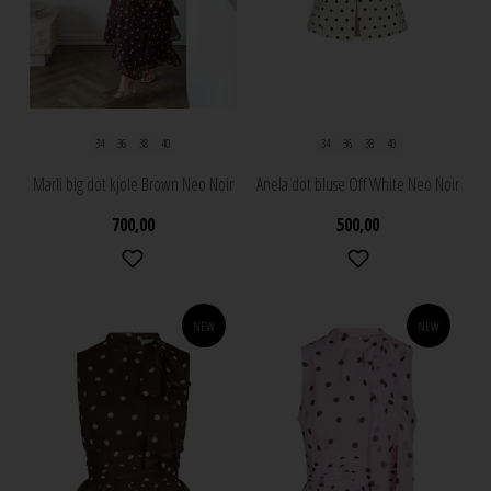
34
36
38
40
34
36
38
40
Marli big dot kjole Brown Neo Noir
Anela dot bluse Off White Neo Noir
700,00
500,00
NEW
NEW