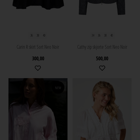
36
38
40
34
36
38
40
Carin R skirt Sort Neo Noir
Cathy zip skjorte Sort Neo Noir
300,00
500,00
NEW