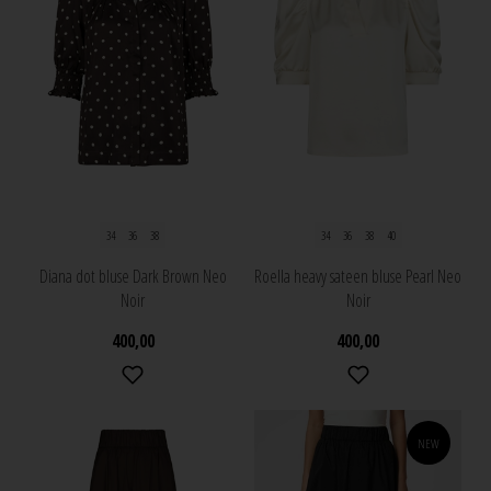
34
36
38
34
36
38
40
Diana dot bluse Dark Brown Neo
Roella heavy sateen bluse Pearl Neo
Noir
Noir
400,00
400,00
NEW