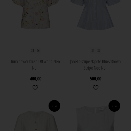
34
36
34
38
Irina flower bluse Off white Neo
Janelle stripe skjorte Blue/Brown
Noir
Stripe Neo Noir
400,00
500,00
NEW
NEW