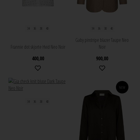
34
36
38
40
34
36
38
40
Gaby pinstripe blazer Taupe Neo
Frannie dot skjorte Hvid Neo Noir
Noir
400,00
900,00
NEW
34
36
38
40