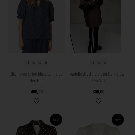
34
36
38
40
34
36
38
Zika flower stripe bluse Dark Blue
Aarielle structure blazer Dark Brown
Neo Noir
Neo Noir
400,00
800,00
NEW
NEW