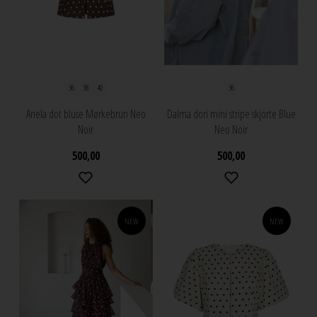
36
38
40
36
Anela dot bluse Mørkebrun Neo
Dalma dori mini stripe skjorte Blue
Noir
Neo Noir
500,00
500,00
NEW
NEW