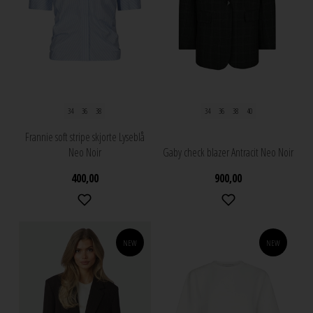
34
36
38
34
36
38
40
Frannie soft stripe skjorte Lyseblå
Neo Noir
Gaby check blazer Antracit Neo Noir
400,00
900,00
NEW
NEW