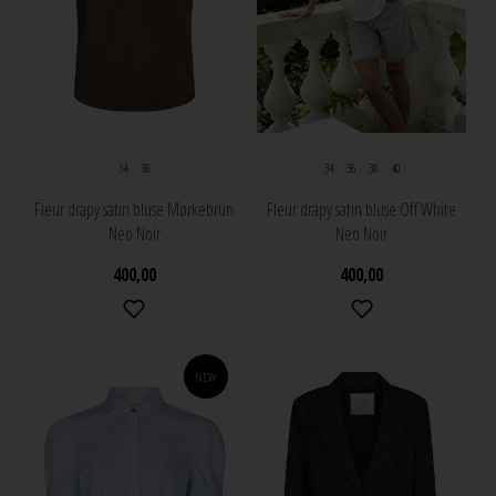
34
38
34
36
38
40
Fleur drapy satin bluse Mørkebrun
Fleur drapy satin bluse Off White
Neo Noir
Neo Noir
400,00
400,00
NEW