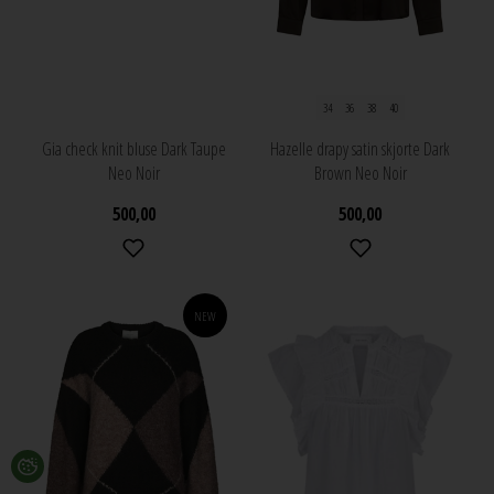
34
36
38
40
Gia check knit bluse Dark Taupe
Hazelle drapy satin skjorte Dark
Neo Noir
Brown Neo Noir
500,00
500,00
NEW