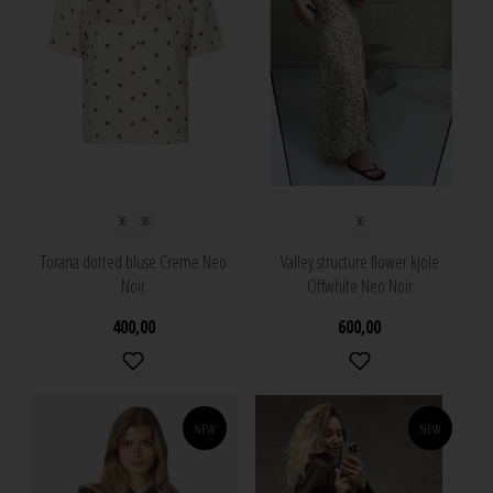
36
38
36
Torana dotted bluse Creme Neo
Valley structure flower kjole
Noir
Offwhite Neo Noir
400,00
600,00
NEW
NEW