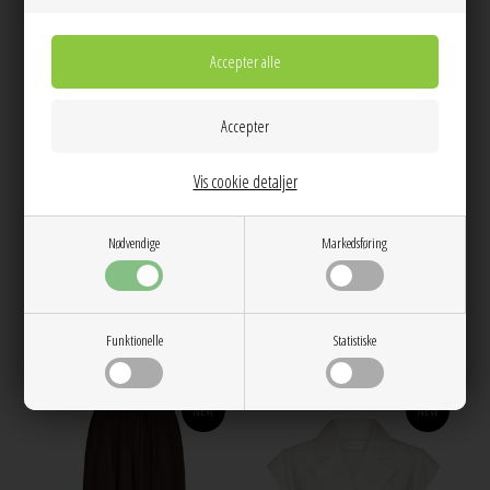
Vis cookie detaljer
38
36
38
Nødvendige
Markedsføring
Nika bermuda shorts Sort Neo Noir
Petrine stripe bluse Blue Neo Noir
400,00
500,00
Funktionelle
Statistiske
NEW
NEW