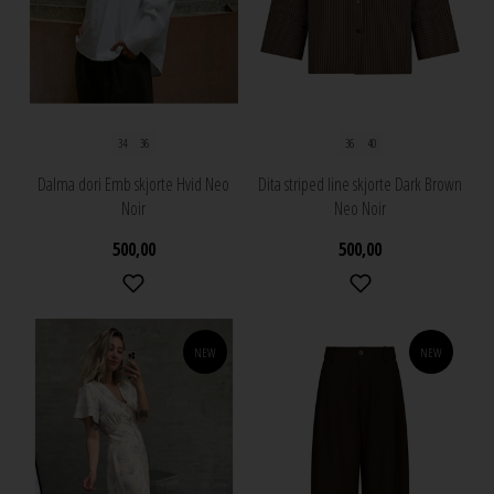
34
36
36
40
Dalma dori Emb skjorte Hvid Neo
Dita striped line skjorte Dark Brown
Noir
Neo Noir
500,00
500,00
NEW
NEW