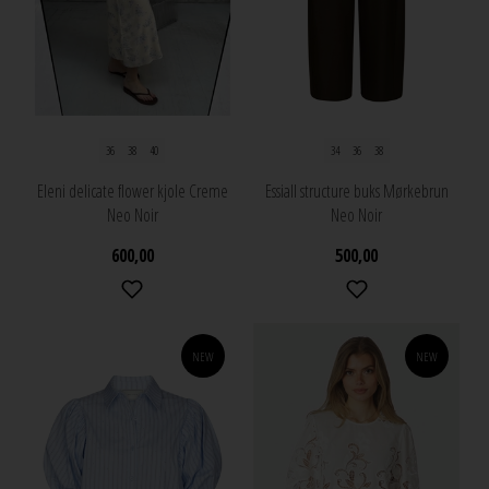
36
38
40
34
36
38
Eleni delicate flower kjole Creme
Essiall structure buks Mørkebrun
Neo Noir
Neo Noir
600,00
500,00
NEW
NEW