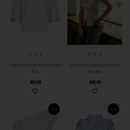
34
36
40
34
36
38
Liora heavy sateen bluse Pearl Neo
Lyselle heavy sateen skjorte Pearl
Noir
Neo Noir
400,00
400,00
NEW
NEW