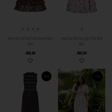
34
36
38
40
36
Ansol big dot top Dark Brown Neo
Ansol big dot top Light Pink Neo
Noir
Noir
400,00
400,00
NEW
NEW