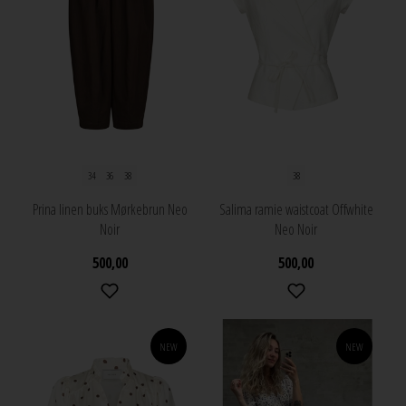
34
36
38
38
Prina linen buks Mørkebrun Neo
Salima ramie waistcoat Offwhite
Noir
Neo Noir
500,00
500,00
NEW
NEW