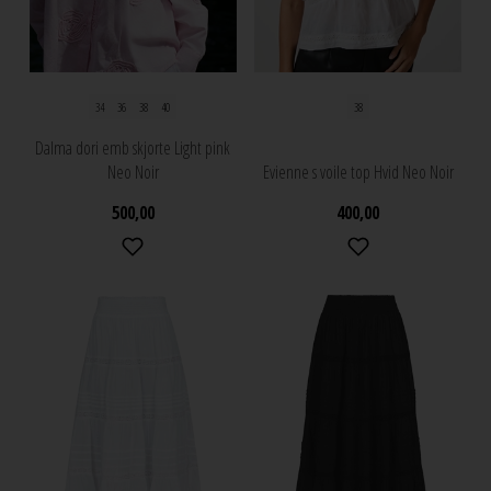
34
36
38
40
38
Dalma dori emb skjorte Light pink
Neo Noir
Evienne s voile top Hvid Neo Noir
500,00
400,00