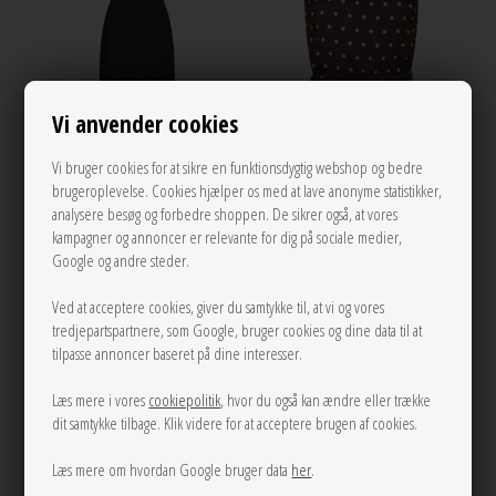
Vi anvender cookies
Vi bruger cookies for at sikre en funktionsdygtig webshop og bedre
brugeroplevelse. Cookies hjælper os med at lave anonyme statistikker,
analysere besøg og forbedre shoppen. De sikrer også, at vores
38
34
36
38
40
kampagner og annoncer er relevante for dig på sociale medier,
Google og andre steder.
Miloine drape kjole Mørkebrun
Nassa big dot top Dark Brown Neo
Neo Noir
Noir
Ved at acceptere cookies, giver du samtykke til, at vi og vores
600,00
400,00
tredjepartspartnere, som Google, bruger cookies og dine data til at
tilpasse annoncer baseret på dine interesser.
Læs mere i vores
cookiepolitik
, hvor du også kan ændre eller trække
dit samtykke tilbage. Klik videre for at acceptere brugen af cookies.
NEW
Læs mere om hvordan Google bruger data
her
.