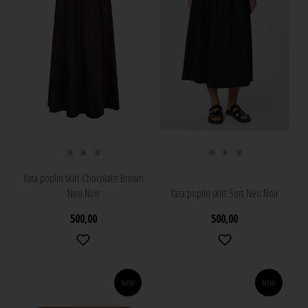
34
36
38
34
36
38
Yara poplin skirt Chocolate Brown
Neo Noir
Yara poplin skirt Sort Neo Noir
500,00
500,00
NEW
NEW