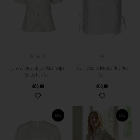
36
38
40
40
Jules summer stripe bluse Taupe
Kaelin embroidery top Hvid Neo
Stripe Neo Noir
Noir
400,00
400,00
NEW
NEW