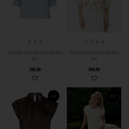
34
36
38
34
36
38
40
Etta stripe stone skjorte Lyseblå Neo
Fia embroiedery bluse Hvid Neo
Noir
Noir
500,00
500,00
NEW
NEW