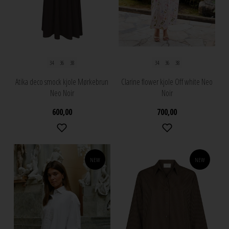
34
36
38
34
36
38
Atika deco smock kjole Mørkebrun
Clarine flower kjole Off white Neo
Neo Noir
Noir
600,00
700,00
NEW
NEW