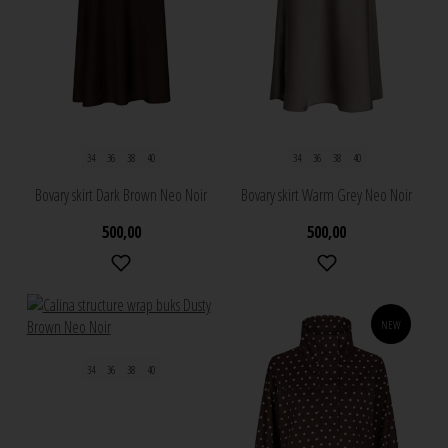
34
36
38
40
34
36
38
40
Bovary skirt Dark Brown Neo Noir
Bovary skirt Warm Grey Neo Noir
500,00
500,00
NEW
34
36
38
40