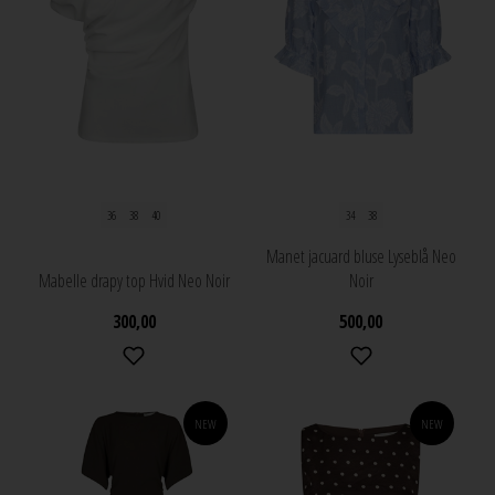
36
38
40
34
38
Manet jacuard bluse Lyseblå Neo
Mabelle drapy top Hvid Neo Noir
Noir
300,00
500,00
NEW
NEW