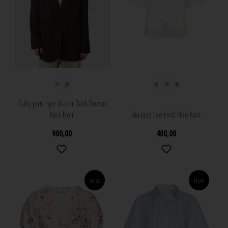
34
38
36
38
40
Gaby pinstripe blazer Dark Brown
Neo Noir
Iria lace tee Hvid Neo Noir
900,00
400,00
NEW
NEW