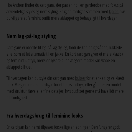
Hos Anthon finder du cardigans, der passer ind i en garderobe med fokus på
anvendelige styles og nem styling. Brug en cardigan sammen med
kjoler
, hvis
du vil gøre et feminint outfit mere afslappet og behageligt til hverdagen.
Nem lag-på-lag styling
Cardigans er ideelle til lag-på-lag styling, fordi de kan bruges åbne, lukkede
eller som et let alternativ til en jakke. En kort cardigan giver et mere klassisk
og feminint udtryk, mens en løsere eller længere model kan skabe en
afslappet silhuet.
Til hverdagen kan du style din cardigan med
bukser
for et enkelt og velklædt
look. Vælg en neutral cardigan for et tidløst udtryk, eller gå efter en model
med struktur, farve eller fine detaljer, hvis outfittet gerne må have lidt mere
personlighed.
Fra hverdagsbrug til feminine looks
En cardigan kan nemt tilpasses forskellige anledninger. Den fungerer godt