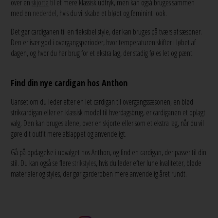
over en
skjorte
til et mere klassisk udtryk, men kan også bruges sammen
med en
nederdel
, hvis du vil skabe et blødt og feminint look.
Det gør cardiganen til en fleksibel style, der kan bruges på tværs af sæsoner.
Den er især god i overgangsperioder, hvor temperaturen skifter i løbet af
dagen, og hvor du har brug for et ekstra lag, der stadig føles let og pænt.
Find din nye cardigan hos Anthon
Uanset om du leder efter en let cardigan til overgangssæsonen, en blød
strikcardigan eller en klassisk model til hverdagsbrug, er cardiganen et oplagt
valg. Den kan bruges alene, over en skjorte eller som et ekstra lag, når du vil
gøre dit outfit mere afslappet og anvendeligt.
Gå på opdagelse i udvalget hos Anthon, og find en cardigan, der passer til din
stil. Du kan også se flere
strikstyles
, hvis du leder efter lune kvaliteter, bløde
materialer og styles, der gør garderoben mere anvendelig året rundt.