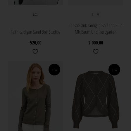
L/XL
S
M
Chrissie strik cardigan Baritone Blue
Faith cardigan Sand Boii Studios
MIx Baum Und Pferdgarten
520,00
2.000,00
NEW
NEW