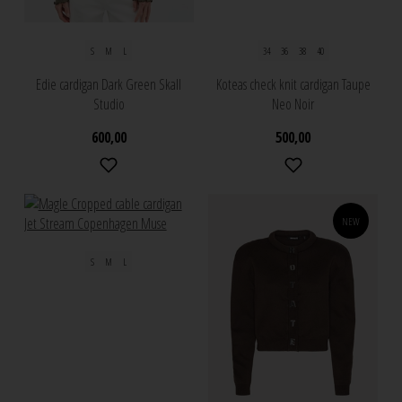
S
M
L
34
36
38
40
Edie cardigan Dark Green Skall
Koteas check knit cardigan Taupe
Studio
Neo Noir
600,00
500,00
NEW
S
M
L