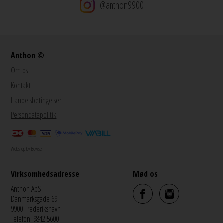
@anthon9900
Anthon ©
Om os
Kontakt
Handelsbetingelser
Persondatapolitik
Webshop by Bewise
Virksomhedsadresse
Mød os
Anthon ApS
Danmarksgade 69
9900 Frederikshavn
Telefon: 9842 5600