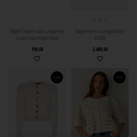
S
M
L
Magle Cropped cable cardigan Jet
Magtu firm knit cardigan Mole
Stream Copenhagen Muse
ROTATE
700,00
2.400,00
NEW
NEW