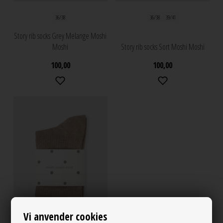
36/38
36/38
39/41
Story rib socks Grey Melange Moshi
Moshi
Story rib socks Sort Moshi Moshi
100,00
100,00
Vi anvender cookies