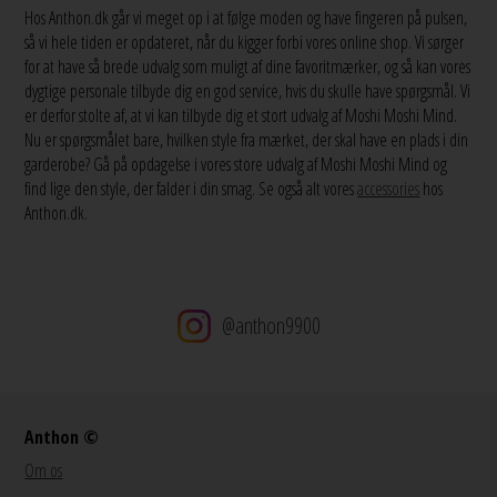
Hos Anthon.dk går vi meget op i at følge moden og have fingeren på pulsen,
så vi hele tiden er opdateret, når du kigger forbi vores online shop. Vi sørger
for at have så brede udvalg som muligt af dine favoritmærker, og så kan vores
dygtige personale tilbyde dig en god service, hvis du skulle have spørgsmål. Vi
er derfor stolte af, at vi kan tilbyde dig et stort udvalg af Moshi Moshi Mind.
Nu er spørgsmålet bare, hvilken style fra mærket, der skal have en plads i din
garderobe? Gå på opdagelse i vores store udvalg af Moshi Moshi Mind og
find lige den style, der falder i din smag. Se også alt vores
accessories
hos
Anthon.dk.
@anthon9900
Anthon ©
Om os