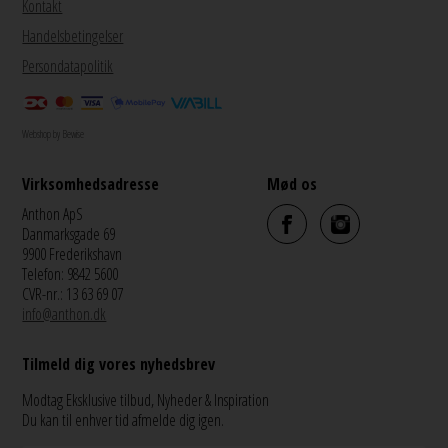
Kontakt
Handelsbetingelser
Persondatapolitik
Webshop by Bewise
Virksomhedsadresse
Mød os
Anthon ApS
Danmarksgade 69
9900 Frederikshavn
Telefon: 9842 5600
CVR-nr.: 13 63 69 07
info@anthon.dk
Tilmeld dig vores nyhedsbrev
Modtag Eksklusive tilbud, Nyheder & Inspiration
Du kan til enhver tid afmelde dig igen.