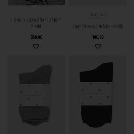
36/38
39/41
Big dot shopper Offwhite Moshi
Moshi
Story rib socks Ecru Moshi Moshi
350,00
100,00