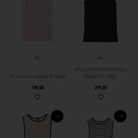
ONE
ONE
NPS kontrast tank top Black/Ecru
101 Solid Rose Nørgaard På Strøget
Nørgaard På Strøget
349,00
299,00
NEW
NEW