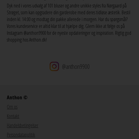
Dyk ned i vores udvalg af 101 bluser og andre unikke styles fra Nørgaard på
Strøget, som kan opgradere din garderobe med deres tidløse æstetik. Bestil
inden kl. 14:00 og modtag din pakke allerede i morgen. Har du spørgsmål?
Vores kundeservice er altid klar til at hjælpe dig. Glem ikke at følge os på
Instagram @anthon9900 for de nyeste opdateringer og inspiration. Rigtig god
shopping hos Anthon.dk!
@anthon9900
Anthon ©
Om os
Kontakt
Handelsbetingelser
Persondatapolitik