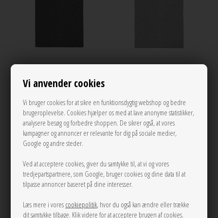
ONE
ONE
Vi anvender cookies
101 Melange dark Grey Nørgaard På
101 Melange Light Grey Nørgaard
Vi bruger cookies for at sikre en funktionsdygtig webshop og bedre
Strøget
På Strøget
brugeroplevelse. Cookies hjælper os med at lave anonyme statistikker,
349,00
349,00
analysere besøg og forbedre shoppen. De sikrer også, at vores
kampagner og annoncer er relevante for dig på sociale medier,
Google og andre steder.
Ved at acceptere cookies, giver du samtykke til, at vi og vores
NEW
tredjepartspartnere, som Google, bruger cookies og dine data til at
tilpasse annoncer baseret på dine interesser.
Læs mere i vores
cookiepolitik
, hvor du også kan ændre eller trække
dit samtykke tilbage. Klik videre for at acceptere brugen af cookies.