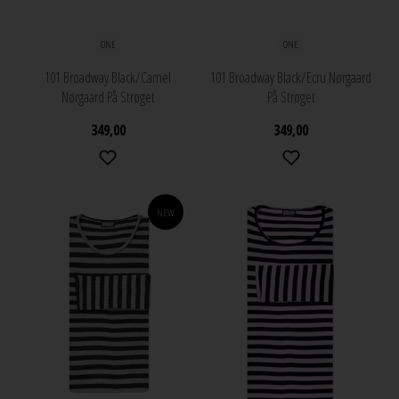
ONE
ONE
101 Broadway Black/Camel
101 Broadway Black/Ecru Nørgaard
Nørgaard På Strøget
På Strøget
349,00
349,00
NEW