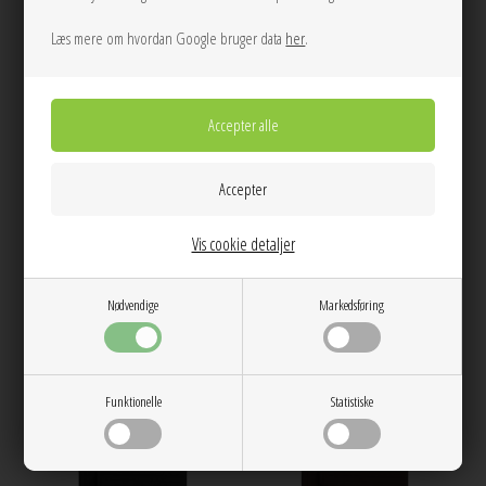
Læs mere om hvordan Google bruger data
her
.
ONE
ONE
101 NPS stripes Bottle Green/Ecru
101 NPS Stripes Ecru/Black Regular
Nørgaard På Strøget
Nørgaard På Strøget
Vis cookie detaljer
349,00
349,00
Nødvendige
Markedsføring
Funktionelle
Statistiske