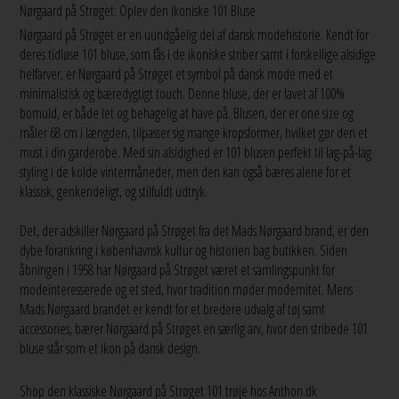
Nørgaard på Strøget: Oplev den ikoniske 101 Bluse
Nørgaard på Strøget er en uundgåelig del af dansk modehistorie. Kendt for
deres tidløse 101 bluse, som fås i de ikoniske striber samt i forskellige alsidige
helfarver, er Nørgaard på Strøget et symbol på dansk mode med et
minimalistisk og bæredygtigt touch. Denne bluse, der er lavet af 100%
bomuld, er både let og behagelig at have på. Blusen, der er one size og
måler 68 cm i længden, tilpasser sig mange kropsformer, hvilket gør den et
must i din garderobe. Med sin alsidighed er 101 blusen perfekt til lag-på-lag
styling i de kolde vintermåneder, men den kan også bæres alene for et
klassisk, genkendeligt, og stilfuldt udtryk.
Det, der adskiller Nørgaard på Strøget fra det Mads Nørgaard brand, er den
dybe forankring i københavnsk kultur og historien bag butikken. Siden
åbningen i 1958 har Nørgaard på Strøget været et samlingspunkt for
modeinteresserede og et sted, hvor tradition møder modernitet. Mens
Mads Nørgaard brandet er kendt for et bredere udvalg af tøj samt
accessories, bærer Nørgaard på Strøget en særlig arv, hvor den stribede 101
bluse står som et ikon på dansk design.
Shop den klassiske Nørgaard på Strøget 101 trøje hos Anthon.dk