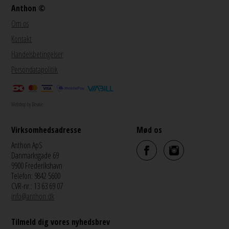
Anthon ©
Om os
Kontakt
Handelsbetingelser
Persondatapolitik
Webshop by Bewise
Virksomhedsadresse
Mød os
Anthon ApS
Danmarksgade 69
9900 Frederikshavn
Telefon: 9842 5600
CVR-nr.: 13 63 69 07
info@anthon.dk
Tilmeld dig vores nyhedsbrev