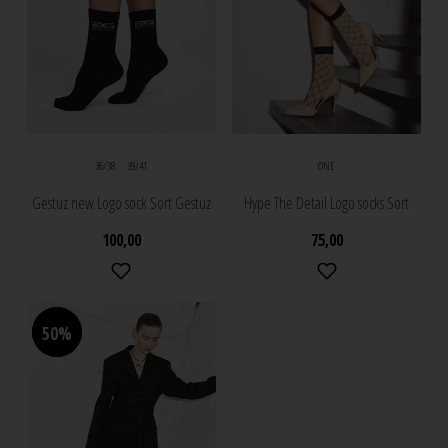
36/38
39/41
ONE
Gestuz new Logo sock Sort Gestuz
Hype The Detail Logo socks Sort
100,00
75,00
50%
50%