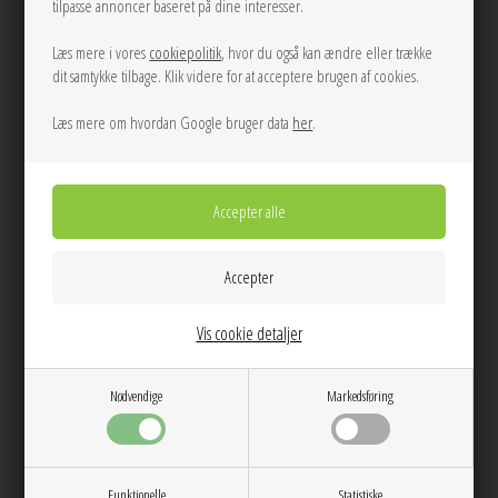
tilpasse annoncer baseret på dine interesser.
Læs mere i vores
cookiepolitik
, hvor du også kan ændre eller trække
dit samtykke tilbage. Klik videre for at acceptere brugen af cookies.
ONE
36-38
39/41
Læs mere om hvordan Google bruger data
her
.
Logo Stepper sock box Mix Mads
Nørgaard
Minna sock Bark Studio Feder
400,00
100,00
NEW
NEW
Vis cookie detaljer
Nødvendige
Markedsføring
Funktionelle
Statistiske