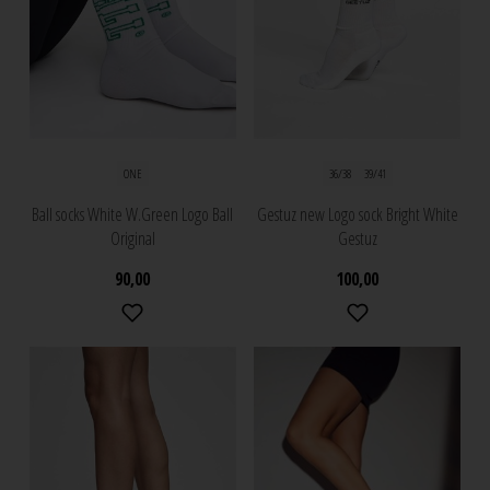
ONE
36/38
39/41
Ball socks White W.Green Logo Ball
Gestuz new Logo sock Bright White
Original
Gestuz
90,00
100,00