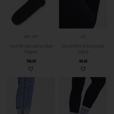
36/38
39/41
ONE
Tennis MN classic sock Sort Mads
Ball sock White W.Red Logo Ball
Nørgaard
Original
100,00
90,00