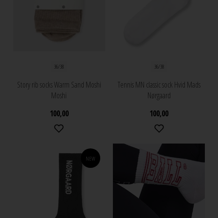
36/38
36/38
Story rib socks Warm Sand Moshi
Tennis MN classic sock Hvid Mads
Moshi
Nørgaard
100,00
100,00
NEW