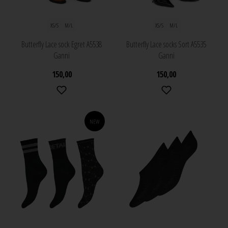
XS/S
M/L
XS/S
M/L
Butterfly Lace sock Egret A5538
Butterfly Lace socks Sort A5535
Ganni
Ganni
150,00
150,00
NEW