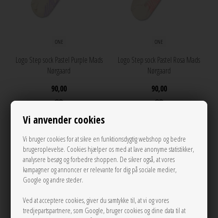
ONE
ONE
Logo Step sock Pastel Purple Mads
Logo Step sock Pastel Rosa Mads
Nørgaard
Nørgaard
90,00
90,00
Vi anvender cookies
NEW
NEW
Vi bruger cookies for at sikre en funktionsdygtig webshop og bedre
brugeroplevelse. Cookies hjælper os med at lave anonyme statistikker,
analysere besøg og forbedre shoppen. De sikrer også, at vores
kampagner og annoncer er relevante for dig på sociale medier,
Google og andre steder.
Ved at acceptere cookies, giver du samtykke til, at vi og vores
tredjepartspartnere, som Google, bruger cookies og dine data til at