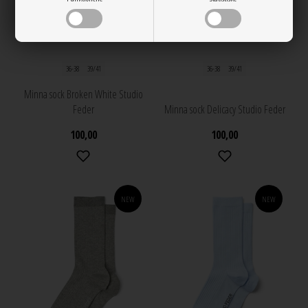
36-38
39/41
36-38
39/41
Minna sock Broken White Studio
Feder
Minna sock Delicacy Studio Feder
100,00
100,00
NEW
NEW