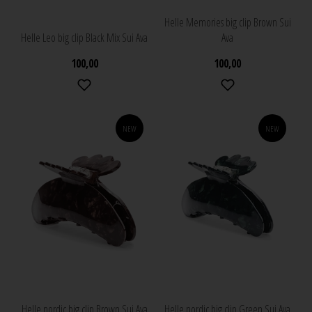
Helle Memories big clip Brown Sui
Helle Leo big clip Black Mix Sui Ava
Ava
100,00
100,00
NEW
NEW
Helle nordic big clip Brown Sui Ava
Helle nordic big clip Green Sui Ava