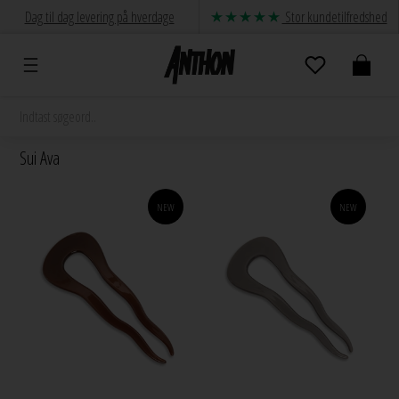
Dag til dag levering på hverdage
Stor kundetilfredshed
Sui Ava
NEW
NEW