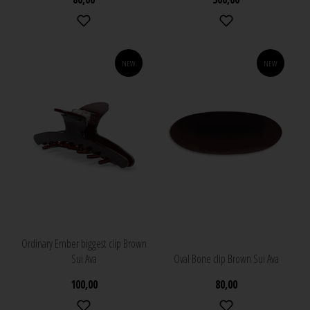
NEW
NEW
Ordinary Ember biggest clip Brown
Sui Ava
Oval Bone clip Brown Sui Ava
100,00
80,00