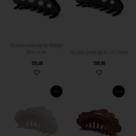
Ida classic pearly big clip Midnight
Blue Sui Ava
Ida classic pearly big clip Sort Sui Ava
150,00
150,00
NEW
NEW