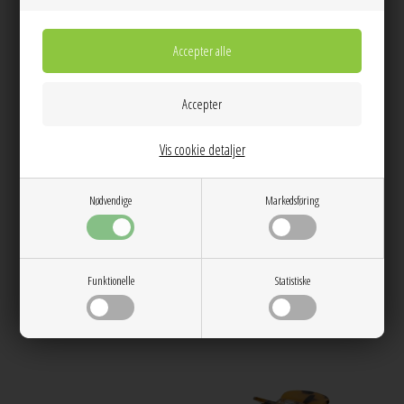
Vis cookie detaljer
Nødvendige
Markedsføring
Helle solid big clip Bordeaux Sui Ava
Helle tarra big clip Beige Sui Ava
100,00
100,00
Funktionelle
Statistiske