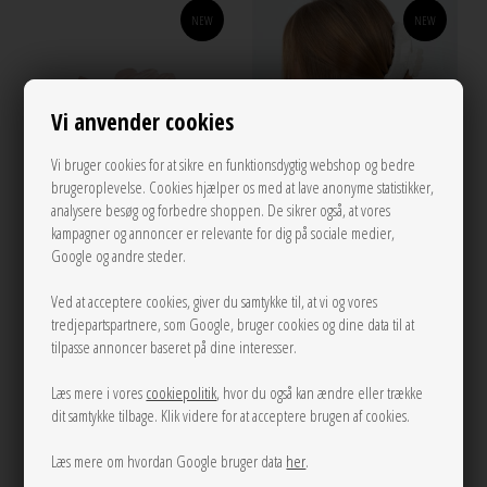
NEW
NEW
Vi anvender cookies
Vi bruger cookies for at sikre en funktionsdygtig webshop og bedre
brugeroplevelse. Cookies hjælper os med at lave anonyme statistikker,
analysere besøg og forbedre shoppen. De sikrer også, at vores
kampagner og annoncer er relevante for dig på sociale medier,
Google og andre steder.
Ved at acceptere cookies, giver du samtykke til, at vi og vores
Helle soft serve bib clip Strawberry
tredjepartspartnere, som Google, bruger cookies og dine data til at
Sui Ava
Helle soleil big clip Cream Sui Ava
tilpasse annoncer baseret på dine interesser.
100,00
100,00
Læs mere i vores
cookiepolitik
, hvor du også kan ændre eller trække
dit samtykke tilbage. Klik videre for at acceptere brugen af cookies.
Læs mere om hvordan Google bruger data
her
.
NEW