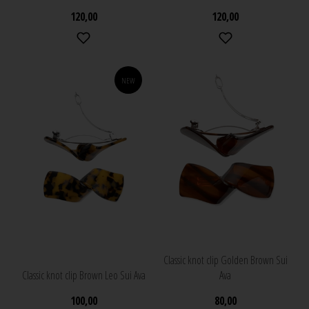
120,00
120,00
NEW
Classic knot clip Golden Brown Sui
Classic knot clip Brown Leo Sui Ava
Ava
100,00
80,00