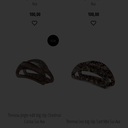
Ava
Ava
100,00
100,00
NEW
Theresa jingle edit big clip Chestnut
Cocoa Sui Ava
Theresa Leo big clip Sort Mix Sui Ava