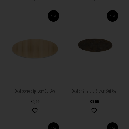
NEW
NEW
Oval bone clip Ivory Sui Ava
Oval chérie clip Brown Sui Ava
80,00
80,00
NEW
NEW