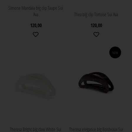
Simone Mandala big clip Taupe Sui
Ava
Thea big clip Tortoise Sui Ava
120,00
120,00
NEW
Theresa Bright big claw White Sui
Theresa elegance big Bordeaux Sui