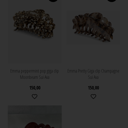
Emma peppermint pop giga clip
Emma Pretty Giga clip Champagne
Moonbeam Sui Ava
Sui Ava
150,00
150,00