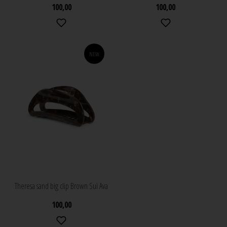
100,00
100,00
NEW
Theresa sand big clip Brown Sui Ava
100,00