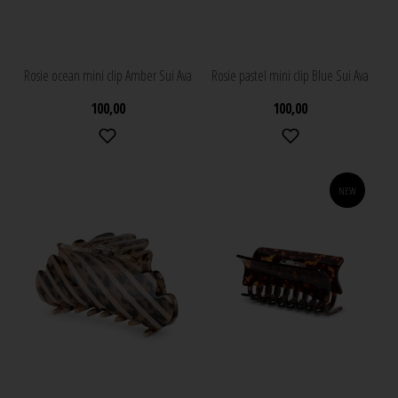
Rosie ocean mini clip Amber Sui Ava
Rosie pastel mini clip Blue Sui Ava
100,00
100,00
NEW