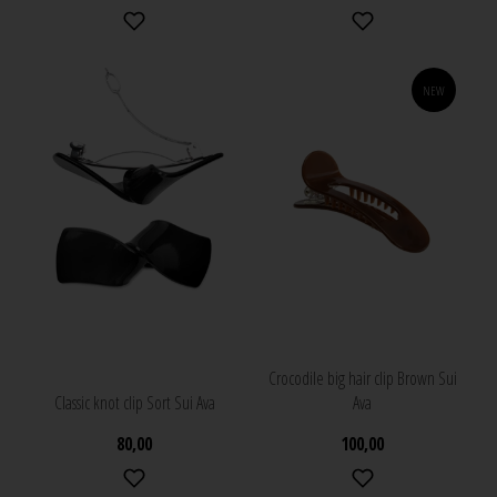
NEW
Crocodile big hair clip Brown Sui
Classic knot clip Sort Sui Ava
Ava
80,00
100,00