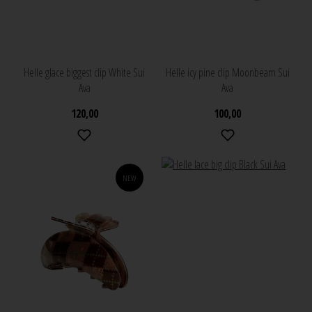
Helle glace biggest clip White Sui
Helle icy pine clip Moonbeam Sui
Ava
Ava
120,00
100,00
NEW