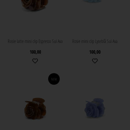
Rosie latte mini clip Espresso Sui Ava
Rosie mini clip Lyseblå Sui Ava
100,00
100,00
NEW