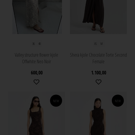
36
40
XS
M
Valley structure flower kjole
Shera kjole Chocolate Torte Second
Offwhite Neo Noir
Female
600,00
1.100,00
NEW
NEW