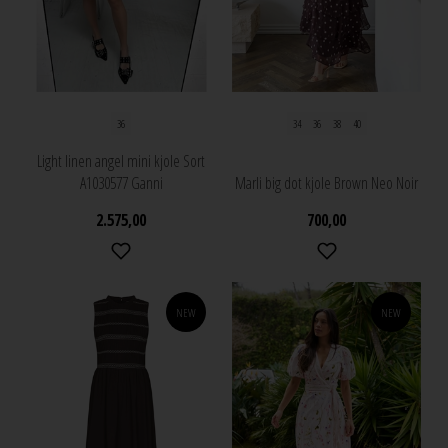
36
34
36
38
40
Light linen angel mini kjole Sort
A1030577 Ganni
Marli big dot kjole Brown Neo Noir
2.575,00
700,00
NEW
NEW