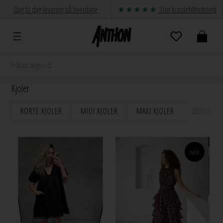
Dag til dag levering på hverdage
Stor kundetilfredshed
Kjoler
KORTE KJOLER
MIDI KJOLER
MAXI KJOLER
DENIM KJ
NEW