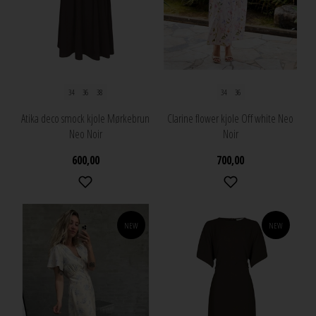
34
36
38
34
36
Atika deco smock kjole Mørkebrun
Clarine flower kjole Off white Neo
Neo Noir
Noir
600,00
700,00
NEW
NEW