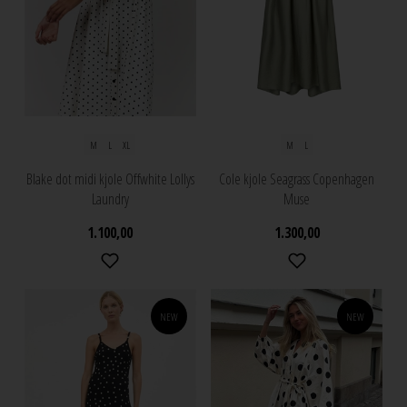
M
L
XL
M
L
Blake dot midi kjole Offwhite Lollys
Cole kjole Seagrass Copenhagen
Laundry
Muse
1.100,00
1.300,00
NEW
NEW