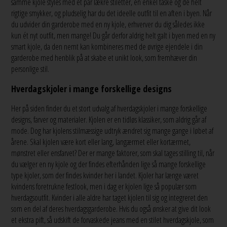
samme kjole styles med et par lækre stiletter, en enkel taske og de helt
rigtige smykker, og pludselig har du det ideelle outfit til en aften i byen. Når
du udvider din garderobe med en ny kjole, erhverver du dig således ikke
kun ét nyt outfit, men mange! Du går derfor aldrig helt galt i byen med en ny
smart kjole, da den nemt kan kombineres med de øvrige ejendele i din
garderobe med henblik på at skabe et unikt look, som fremhæver din
personlige stil.
Hverdagskjoler i mange forskellige designs
Her på siden finder du et stort udvalg af hverdagskjoler i mange forskellige
designs, farver og materialer. Kjolen er en tidløs klassiker, som aldrig går af
mode. Dog har kjolens stilmæssige udtryk ændret sig mange gange i løbet af
årene. Skal kjolen være kort eller lang, langærmet eller kortærmet,
mønstret eller ensfarvet? Der er mange faktorer, som skal tages stilling til, når
du vælger en ny kjole og der findes efterhånden lige så mange forskellige
type kjoler, som der findes kvinder her i landet. Kjoler har længe været
kvindens foretrukne festlook, men i dag er kjolen lige så populær som
hverdagsoutfit. Kvinder i alle aldre har taget kjolen til sig og integreret den
som en del af deres hverdagsgarderobe. Hvis du også ønsker at give dit look
et ekstra pift, så udskift de forvaskede jeans med en stilet hverdagskjole, som