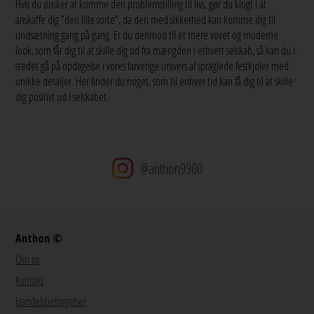
Hvis du ønsker at komme den problemstilling til livs, gør du klogt i at
anskaffe dig ”den lille sorte”, da den med sikkerhed kan komme dig til
undsætning gang på gang. Er du derimod til et mere vovet og moderne
look, som får dig til at skille dig ud fra mængden i ethvert selskab, så kan du i
stedet gå på opdagelse i vores farverige univers af spraglede festkjoler med
unikke detaljer. Her finder du noget, som til enhver tid kan få dig til at skille
dig positivt ud i selskabet.
@anthon9900
Anthon ©
Om os
Kontakt
Handelsbetingelser