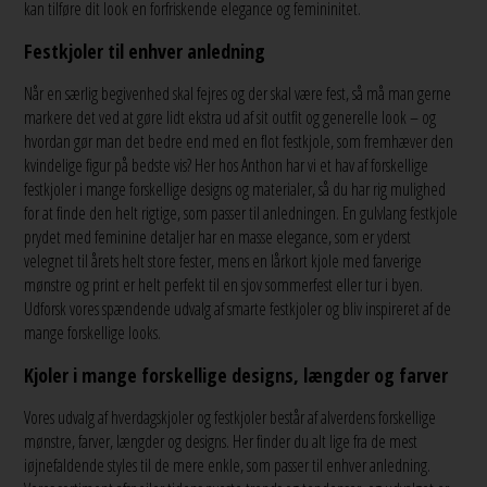
kan tilføre dit look en forfriskende elegance og femininitet.
Festkjoler til enhver anledning
Når en særlig begivenhed skal fejres og der skal være fest, så må man gerne
markere det ved at gøre lidt ekstra ud af sit outfit og generelle look – og
hvordan gør man det bedre end med en flot festkjole, som fremhæver den
kvindelige figur på bedste vis? Her hos Anthon har vi et hav af forskellige
festkjoler i mange forskellige designs og materialer, så du har rig mulighed
for at finde den helt rigtige, som passer til anledningen. En gulvlang festkjole
prydet med feminine detaljer har en masse elegance, som er yderst
velegnet til årets helt store fester, mens en lårkort kjole med farverige
mønstre og print er helt perfekt til en sjov sommerfest eller tur i byen.
Udforsk vores spændende udvalg af smarte festkjoler og bliv inspireret af de
mange forskellige looks.
Kjoler i mange forskellige designs, længder og farver
Vores udvalg af hverdagskjoler og festkjoler består af alverdens forskellige
mønstre, farver, længder og designs. Her finder du alt lige fra de mest
iøjnefaldende styles til de mere enkle, som passer til enhver anledning.