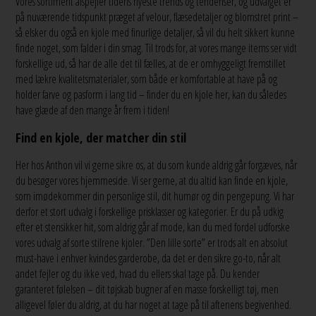
Vores sortiment afspejler tidens nyeste trends og tendenser, og udvalget er
på nuværende tidspunkt præget af velour, flæsedetaljer og blomstret print –
så elsker du også en kjole med finurlige detaljer, så vil du helt sikkert kunne
finde noget, som falder i din smag. Til trods for, at vores mange items ser vidt
forskellige ud, så har de alle det til fælles, at de er omhyggeligt fremstillet
med lækre kvalitetsmaterialer, som både er komfortable at have på og
holder farve og pasform i lang tid – finder du en kjole her, kan du således
have glæde af den mange år frem i tiden!
Find en kjole, der matcher din stil
Her hos Anthon vil vi gerne sikre os, at du som kunde aldrig går forgæves, når
du besøger vores hjemmeside. Vi ser gerne, at du altid kan finde en kjole,
som imødekommer din personlige stil, dit humør og din pengepung. Vi har
derfor et stort udvalg i forskellige prisklasser og kategorier. Er du på udkig
efter et stensikker hit, som aldrig går af mode, kan du med fordel udforske
vores udvalg af sorte stilrene kjoler. ”Den lille sorte” er trods alt en absolut
must-have i enhver kvindes garderobe, da det er den sikre go-to, når alt
andet fejler og du ikke ved, hvad du ellers skal tage på. Du kender
garanteret følelsen – dit tøjskab bugner af en masse forskelligt tøj, men
alligevel føler du aldrig, at du har noget at tage på til aftenens begivenhed.