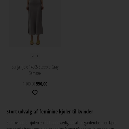
M
L
Sanja kjole 14905 Steeple Gray
Samsøe
1.100,00
550,00
Stort udvalg af feminine kjoler til kvinder
Som kvinde er kjolen en helt uundværlig del af din garderobe – en kjole
kan nemlig fremhæve dine kvindelige former på bedste vis, og den kan