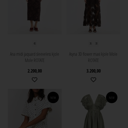
40
36
38
Ana midi jaquard sleeveless kjole
Asyna 3D flower maxi kjole Mole
Mole ROTATE
ROTATE
2.200,00
3.200,00
NEW
NEW