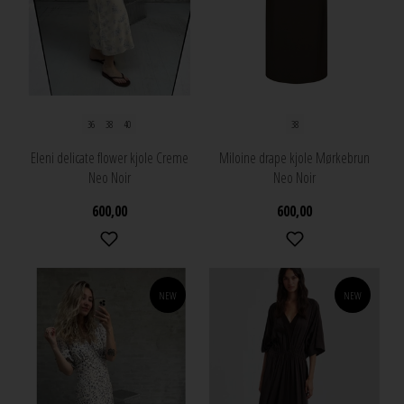
36
38
40
38
Eleni delicate flower kjole Creme
Miloine drape kjole Mørkebrun
Neo Noir
Neo Noir
600,00
600,00
NEW
NEW