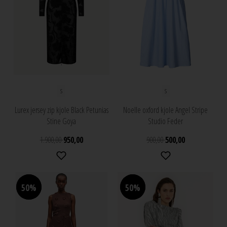
S
S
Lurex jersey zip kjole Black Petunias
Noelle oxford kjole Angel Stripe
Stine Goya
Studio Feder
1.900,00
950,00
900,00
500,00
50%
50%
50%
50%