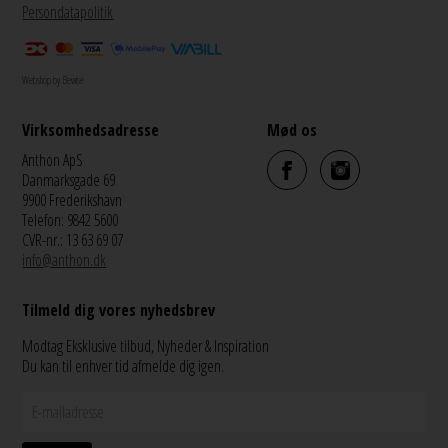
Persondatapolitik
Webshop by Bewise
Virksomhedsadresse
Mød os
Anthon ApS
Danmarksgade 69
9900 Frederikshavn
Telefon: 9842 5600
CVR-nr.: 13 63 69 07
info@anthon.dk
Tilmeld dig vores nyhedsbrev
Modtag Eksklusive tilbud, Nyheder & Inspiration
Du kan til enhver tid afmelde dig igen.