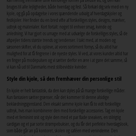
bruges til alle lejligheder, både hverdag og fest. Så forkæl dig selv med en ny
kjole, og gå på opdagelse i vores spændende udvalg af hverdagskjoler og
festkjoler. Her finder du en bred vifte af forskelliges styles, designs, mærker,
udtryk og materialer. Kort fortalt: noget til enhver smag, kvinde og
anledning. Vi har gjort os umage med at udvælge de forskelliges styles, så de
afspejler tidens største trends og tendenser. I takt med, at moden og
sæsonen skifter, vil du opleve, at vores sortiment fornys, så du altid har
mulighed for at få fingrene i de nyeste styles. Vi ved, at vores kunder altid har
en finger på modepulsen og vi sætter derfor en ære i at gøre det samme, så
vi kan nå ud til Danmarks mest stilbevidste kvinder.
Style din kjole, så den fremhæver din personlige stil
En kjole er helt fantastisk, da den kan styles på så mange forskellige måder.
Kun fantasien sætter grænser, når det kommer til denne alsidige
beklædningsgenstand. Den eksakt samme kjole kan få to vidt forskellige
udtryk, hvis man kombinerer den med forskellige accessories. Tag en kjole
med et feminint snit og style den med et par flade sneakers, en stilrigtig
cardigan og et par sorte strømpebukser, og du får det perfekte hverdagslook,
som både går an på kontoret, skolen og caféen med veninderne. Den