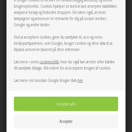
brugeroplevelse. Cookies hjælper os med at lave anonyme statistikker,
analysere besøg og forbedre shoppen. De sikrer også, at vores
kampagner og annoncer er relevante for dig på sociale medier,
Google og andre steder.
Ved at acceptere cookies, giver du samtykke til, at vi og vores
tredjepartspartnere, som Google, bruger cookies og dine data til at
tilpasse annoncer baseret på dine interesser.
36
36
Bretti heavy sateen kjole
Malinga dot kjole Mørkebrun Neo
Læs mere i vores
cookiepolitik
, hvor du også kan ændre eller trække
Champagne Neo Noir
Noir
dit samtykke tilbage. Klik videre for at acceptere brugen af cookies.
700,00
350,00
700,00
350,00
Læs mere om hvordan Google bruger data
her
.
35%
35%
45%
45%