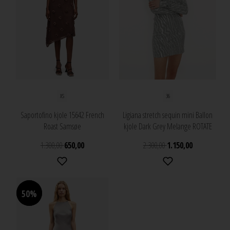
XS
36
Saportofino kjole 15642 French
Ligiana stretch sequin mini Ballon
Roast Samsøe
kjole Dark Grey Melange ROTATE
1.300,00
650,00
2.300,00
1.150,00
50%
50%