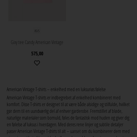
XS/S
Gixy tee Candy American Vintage
575,00
American Vintage T-shirts – enkelhed med en luksuriøs følelse
American Vintage T-shirts er indbegrebet af enkelhed kombineret med
komfort. Disse T-shirts er designet til at være både alsidige og stilfulde, hvilket
gør dem til en uundværlig del af enhver garderobe. Fremstillet af bløde,
naturlige materialer som bomuld, føles de fantastisk mod huden og giver dig
en følelse af luksus i hverdagen. Med deres rene linjer og subtile detaljer
passer American Vintage T-shirts til alt – uanset om du kombinerer dem med