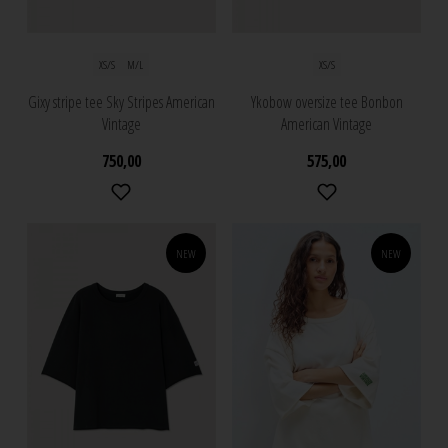
XS/S
M/L
XS/S
Gixy stripe tee Sky Stripes American
Ykobow oversize tee Bonbon
Vintage
American Vintage
750,00
575,00
NEW
NEW