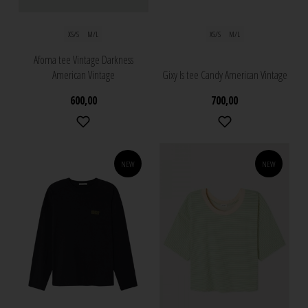
XS/S
M/L
XS/S
M/L
Afoma tee Vintage Darkness
American Vintage
Gixy ls tee Candy American Vintage
600,00
700,00
NEW
NEW