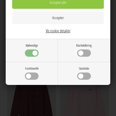
XS/S
M/L
XS/S
M/L
Vis cookie detaljer
Fizvalley ls bluse Vintage Black
American Vintage
Gixy ls tee Black American Vintage
Nødvendige
Markedsføring
600,00
700,00
Funktionelle
Statistiske
NEW
NEW