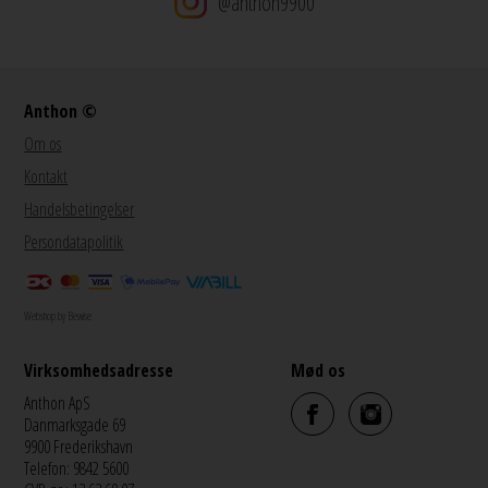
@anthon9900
Anthon ©
Om os
Kontakt
Handelsbetingelser
Persondatapolitik
Webshop by Bewise
Virksomhedsadresse
Mød os
Anthon ApS
Danmarksgade 69
9900 Frederikshavn
Telefon: 9842 5600