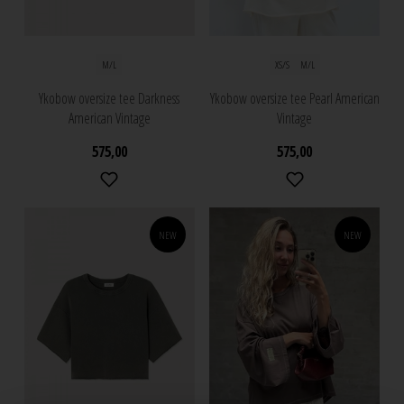
M/L
XS/S
M/L
Ykobow oversize tee Darkness
Ykobow oversize tee Pearl American
American Vintage
Vintage
575,00
575,00
NEW
NEW