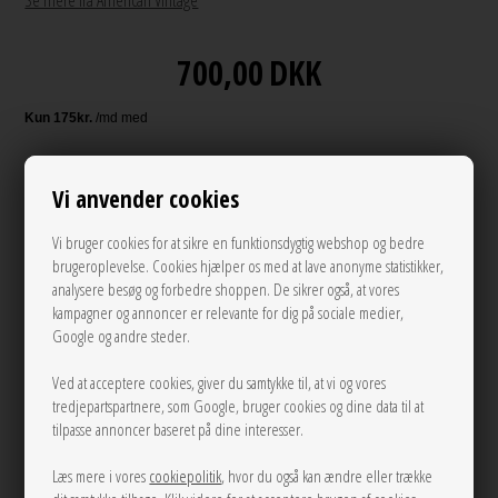
Se mere fra American Vintage
700,00
DKK
Andre varianter
Vi anvender cookies
Vi bruger cookies for at sikre en funktionsdygtig webshop og bedre
brugeroplevelse. Cookies hjælper os med at lave anonyme statistikker,
analysere besøg og forbedre shoppen. De sikrer også, at vores
kampagner og annoncer er relevante for dig på sociale medier,
Google og andre steder.
Ved at acceptere cookies, giver du samtykke til, at vi og vores
XS/S
M/L
tredjepartspartnere, som Google, bruger cookies og dine data til at
tilpasse annoncer baseret på dine interesser.
LÆG I KURVEN
Læs mere i vores
cookiepolitik
, hvor du også kan ændre eller trække