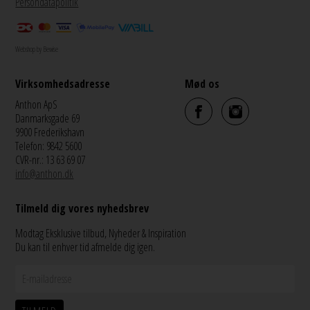
Persondatapolitik
Webshop by Bewise
Virksomhedsadresse
Mød os
Anthon ApS
Danmarksgade 69
9900 Frederikshavn
Telefon: 9842 5600
CVR-nr.: 13 63 69 07
info@anthon.dk
Tilmeld dig vores nyhedsbrev
Modtag Eksklusive tilbud, Nyheder & Inspiration
Du kan til enhver tid afmelde dig igen.