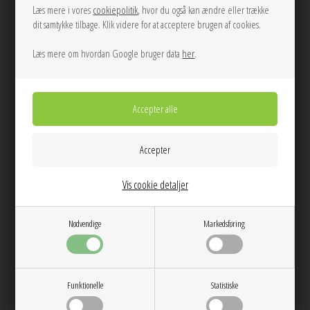
Kontakt
Læs mere i vores
cookiepolitik
, hvor du også kan ændre eller trække
dit samtykke tilbage. Klik videre for at acceptere brugen af cookies.
Handelsbetingelser
Persondatapolitik
Læs mere om hvordan Google bruger data
her
.
Webshop by Bewise
Virksomhedsadresse
Mød os
Anthon ApS
Danmarksgade 69
9900 Frederikshavn
Vis cookie detaljer
Telefon: 9842 5600
CVR-nr.: 13 63 69 07
info@anthon.dk
Nødvendige
Markedsføring
Tilmeld dig vores nyhedsbrev
Modtag Eksklusive tilbud, Nyheder & Inspiration
Funktionelle
Statistiske
Du kan til enhver tid afmelde dig igen.