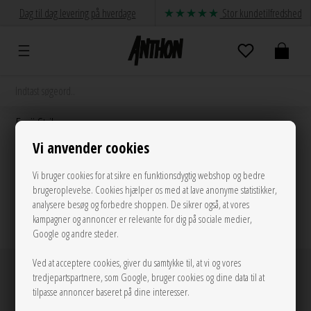
Dag til dag levering på hverdage
Stor kundetilfredshed
Envii Strik
Vi anvender cookies
Vi bruger cookies for at sikre en funktionsdygtig webshop og bedre
brugeroplevelse. Cookies hjælper os med at lave anonyme statistikker,
analysere besøg og forbedre shoppen. De sikrer også, at vores
@anthon9900
kampagner og annoncer er relevante for dig på sociale medier,
Google og andre steder.
Ved at acceptere cookies, giver du samtykke til, at vi og vores
Anthon ©
tredjepartspartnere, som Google, bruger cookies og dine data til at
tilpasse annoncer baseret på dine interesser.
Om os