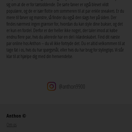
sig om at de er for tætsiddende. De sarte farver er også blevet vildt
populære, og de er især flotte om sommeren til at par enkle sneakers. Er du
mere til farver og mønstre, så finder du også den slags her på siden. Der
findes nærmest ingen grænser for, hvordan du kan style dine bukser, og det
er kun en fordel. Derfor er der heller ikke noget, der taler imod at købe
endnu flere par, hvis du allerede har en del i klædeskabet. Find dit næste
par online hos Anthon – du vil ikke fortryde det. Du er altid velkommen til at
tage fat i os, hvis du har spørgsmål, eller hvis du har brug for stylingtips. Vi står
klar til at hjælpe dig med din henvendelse.
@anthon9900
Anthon ©
Om os