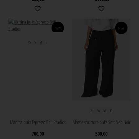
NEW
NEW
XS
S
M
L
34
36
38
40
Martina buks Espresso Boii Studios
Massie structure buks Sort Neo Noir
700,00
500,00