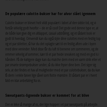
De populære culotte-bukser har for alvor slået igennem
Culotte bukser er blevet helt vildt populært i løbet af den sidste tid, og vi
forstår virkelig godt hvorfor – de er så cool! Det gode ved denne type er, at
de både kan give dig en afslappet, casual udstråling, og et sådant look er
godt til hverdag. Omvendt kan du også style dine culottes med en festlig top
og et par stiletter, så har du det oplagte sæt til en festlig aften ude i byen
med dine veninder. Med disse får du luft til benene om sommeren, og de
emmer virkelig af sommer, især til et par hvide sneakers og med en god is i
hånden. På de køligere dage kan du matche dem med en varm strik eller et
par smarte strømpebukser under, så du ikke fryser dine ben. Det siger sig
selv, at der findes et hav af muligheder med et par culottebukser, da du kan
få dem i enkle farver lige såvel som flotte mønstre. Et sådant par er i hvert
fald en klar anbefaling fra os.
Sweatpants-lignende bukser er kommet for at blive
Der er ikke så mange af os, der lige hopper i et par sweatpants på arbejde.