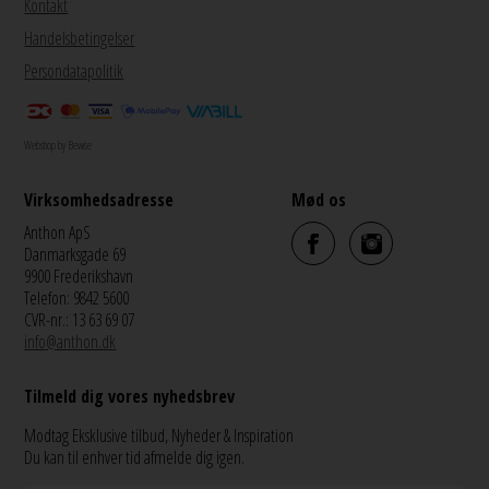
Kontakt
Handelsbetingelser
Persondatapolitik
Webshop by Bewise
Virksomhedsadresse
Mød os
Anthon ApS
Danmarksgade 69
9900 Frederikshavn
Telefon: 9842 5600
CVR-nr.: 13 63 69 07
info@anthon.dk
Tilmeld dig vores nyhedsbrev
Modtag Eksklusive tilbud, Nyheder & Inspiration
Du kan til enhver tid afmelde dig igen.