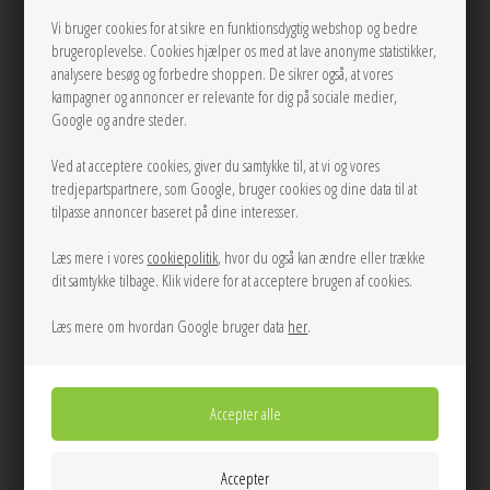
Vi bruger cookies for at sikre en funktionsdygtig webshop og bedre
brugeroplevelse. Cookies hjælper os med at lave anonyme statistikker,
analysere besøg og forbedre shoppen. De sikrer også, at vores
kampagner og annoncer er relevante for dig på sociale medier,
Google og andre steder.
XS
S
M
L
S
M
L
Ved at acceptere cookies, giver du samtykke til, at vi og vores
Jazzy buks Sort HAUTE L'AMITIÈ
Lanow buks Misty American Vintage
tredjepartspartnere, som Google, bruger cookies og dine data til at
tilpasse annoncer baseret på dine interesser.
900,00
1.350,00
Læs mere i vores
cookiepolitik
, hvor du også kan ændre eller trække
dit samtykke tilbage. Klik videre for at acceptere brugen af cookies.
Læs mere om hvordan Google bruger data
her
.
34
36
38
40
34
36
38
40
Lisa wide buks AOP Grey
Lisa wide buks Medium Grey
Stripes/Thin Beige Object
Melange Object
360,00
360,00