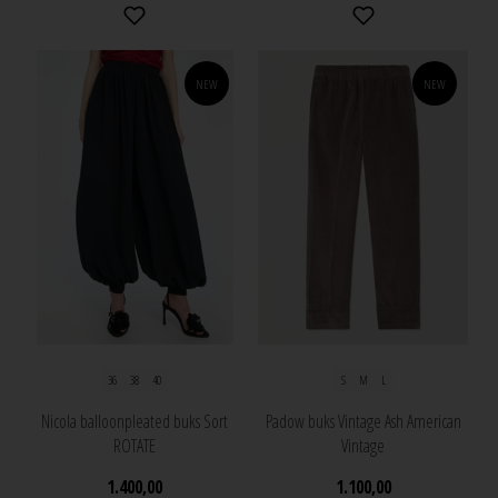
NEW
NEW
36
38
40
S
M
L
Nicola balloonpleated buks Sort
Padow buks Vintage Ash American
ROTATE
Vintage
1.400,00
1.100,00