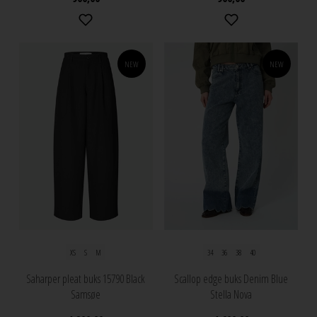
NEW
NEW
XS
S
M
34
36
38
40
Saharper pleat buks 15790 Black
Scallop edge buks Denim Blue
Samsøe
Stella Nova