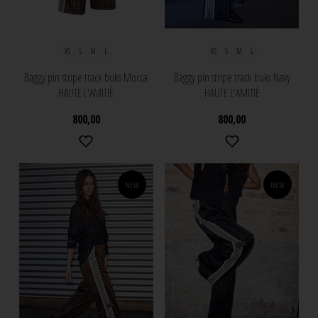
XS
S
M
L
XS
S
M
L
Baggy pin stripe track buks Mocca
Baggy pin stripe track buks Navy
HAUTE L'AMITIÈ
HAUTE L'AMITIÈ
800,00
800,00
NEW
NEW