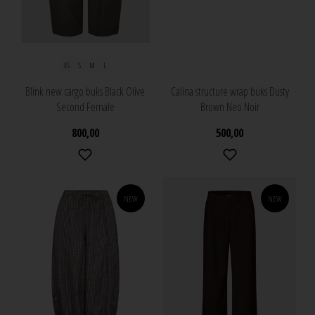
XS
S
M
L
Blink new cargo buks Black Olive
Calina structure wrap buks Dusty
Second Female
Brown Neo Noir
800,00
500,00
NEW
NEW