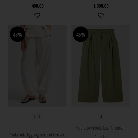
400,00
1.000,00
43%
43%
45%
45%
S
L
M
Hopratown buks Leaf American
Avida buks Eggnog Second Female
Vintage