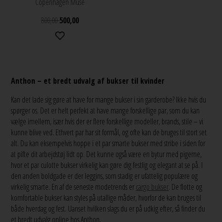
Copenhagen Muse
800,00
500,00
Anthon – et bredt udvalg af bukser til kvinder
Kan det lade sig gøre at have for mange bukser i sin garderobe? Ikke hvis du
spørger os. Det er helt perfekt at have mange forskellige par, som du kan
vælge imellem, især hvis der er flere forskellige modeller, brands, stile – vi
kunne blive ved. Ethvert par har sit formål, og ofte kan de bruges til stort set
alt. Du kan eksempelvis hoppe i et par smarte bukser med stribe i siden for
at pifte dit arbejdstøj lidt op. Det kunne også være en bytur med pigerne,
hvor et par culotte bukser virkelig kan gøre dig festlig og elegant at se på. I
den anden boldgade er der leggins, som stadig er ufattelig populære og
virkelig smarte. En af de seneste modetrends er
cargo bukser
. De flotte og
komfortable bukser kan styles på utallige måder, hvorfor de kan bruges til
både hverdag og fest. Uanset hvilken slags du er på udkig efter, så finder du
et bredt udvalg online hos Anthon.