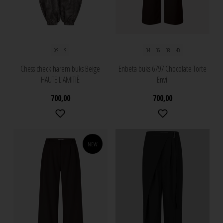
XS
S
34
36
38
40
Chess check harem buks Beige
Enbeta buks 6797 Chocolate Torte
HAUTE L'AMITIÈ
Envii
700,00
700,00
NEW