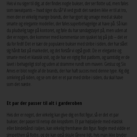
Hvis vi nu siger til dig, at der findes nogle bukser, der ser flotte ud, men føles
som sweatpants – hvad siger du så? Vi ved godt det næsten ikke er til at tro,
men der er virkelig mange brands, der har gjort sig umage med at skabe
smarte og elegante modeller, der føles superbehagelige at have på. Så kan
du pludselig tage på kontoret, og føle du har søndagstøjet på, men uden at
der er nogen, der kommer med kommentar om sjusket tøj på job – det er
da for fedt! Det er især de populære bukser med stribe i siden, der har slået
sig hårdt fast på markedet, og det forstår vi også godt. De er elegante og
smarte med et klassisk snit, og de har en rigtig flot pasform, og samtidig er de
lavet i behageligt stof og uden at stramme rundt om maven. Gestuz og Six
Ames er blot nogle af de brands, der har haft succes med denne type. Kig dig
omkring på siden, og se om det er et par med stribe i siden, du skal have
som det næste.
Et par der passer til alt i garderoben
Hvis der er noget, der virkelig kan give dig en flot figur, så er det et par
bukser, der passer til netop din kropsform. Et par højtaljede med elastisk
eller bindebånd i taljen, kan virkelig fremhæve din figur. Nogle med vidde er
simpelthen så flotte, og de kan også skjule lårene lidt, hvis man ikke bryder