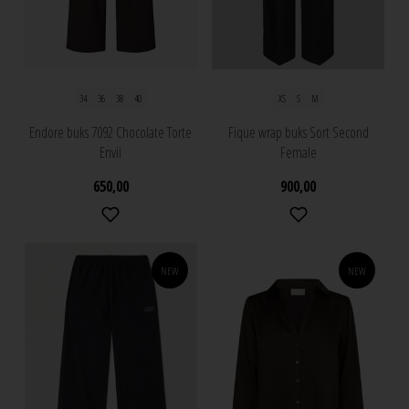
34
36
38
40
XS
S
M
Endore buks 7092 Chocolate Torte
Fique wrap buks Sort Second
Envii
Female
650,00
900,00
NEW
NEW