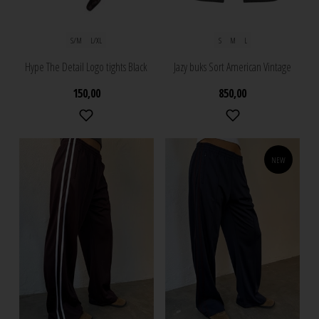
S/M
L/XL
S
M
L
Hype The Detail Logo tights Black
Jazy buks Sort American Vintage
150,00
850,00
NEW