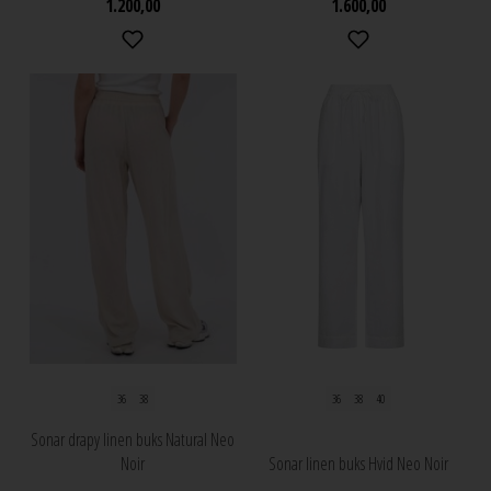
1.200,00
1.600,00
36
38
36
38
40
Sonar drapy linen buks Natural Neo
Noir
Sonar linen buks Hvid Neo Noir