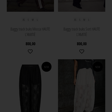
XS
S
M
L
XS
S
M
L
Baggy track buks Mocca HAUTE
Baggy track buks Sort HAUTE
L'AMITIÈ
L'AMITIÈ
800,00
800,00
NEW
NEW