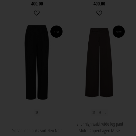
400,00
400,00
NEW
NEW
38
XS
M
L
Tailor high waist wide leg pant
Sonar linen buks Sort Neo Noir
Mulch Copenhagen Muse