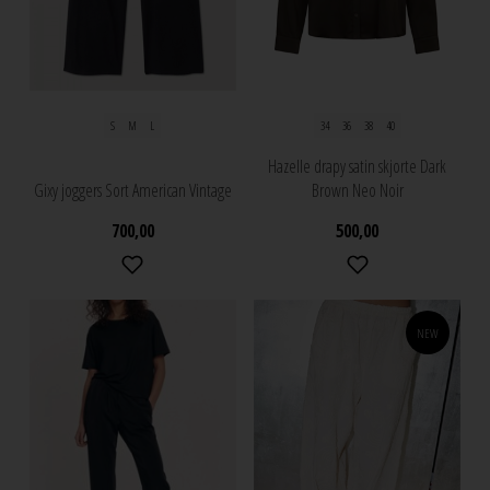
S
M
L
34
36
38
40
Hazelle drapy satin skjorte Dark
Gixy joggers Sort American Vintage
Brown Neo Noir
700,00
500,00
NEW