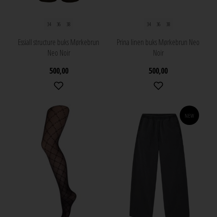
34
36
38
34
36
38
Essiall structure buks Mørkebrun
Prina linen buks Mørkebrun Neo
Neo Noir
Noir
500,00
500,00
NEW