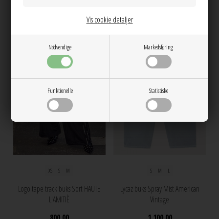
Vis cookie detaljer
NEW
NEW
Nødvendige
Markedsføring
Funktionelle
Statistiske
XS
S
M
S
M
L
Logo tape track buks Sort HAUTE
Lycaz buks Spray Mist American
L'AMITIÈ
Vintage
800,00
1.100,00