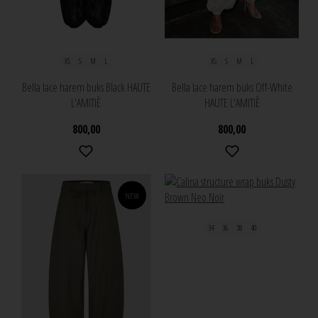
XS
S
M
L
XS
S
M
L
Bella lace harem buks Black HAUTE
Bella lace harem buks Off-White
L'AMITIÈ
HAUTE L'AMITIÈ
800,00
800,00
NEW
34
36
38
40