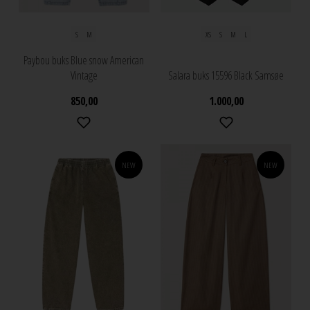
S
M
XS
S
M
L
Paybou buks Blue snow American
Vintage
Salara buks 15596 Black Samsøe
850,00
1.000,00
NEW
NEW