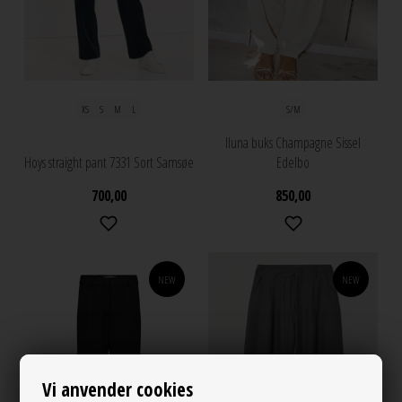
XS
S
M
L
S/M
Iluna buks Champagne Sissel
Hoys straight pant 7331 Sort Samsøe
Edelbo
700,00
850,00
NEW
NEW
Vi anvender cookies