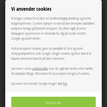
Se mere fra American Vintage
Vi anvender cookies
1.100,00
DKK
Vi bruger cookies for at sikre en funktionsdygtig webshop og bedre
brugeroplevelse. Cookies hjælper os med at lave anonyme statistikker,
analysere besøg og forbedre shoppen. De sikrer også, at vores
kampagner og annoncer er relevante for dig på sociale medier,
S
M
L
Google og andre steder.
Ved at acceptere cookies, giver du samtykke til, at vi og vores
LÆG I KURVEN
tredjepartspartnere, som Google, bruger cookies og dine data til at
tilpasse annoncer baseret på dine interesser.
Tilføj til Ønskeskyen
Læs mere i vores
cookiepolitik
, hvor du også kan ændre eller trække
dit samtykke tilbage. Klik videre for at acceptere brugen af cookies.
Lysebrun nålestribet buks fra American Vintage med løs pasform og brede
ben, lommer i siden, 1 paspoleret baglomme, samt knap/lynlåslukning.
Læs mere om hvordan Google bruger data
her
.
Mål Str. M:
Talje omkreds: 76 cm
Længde: 109 cm