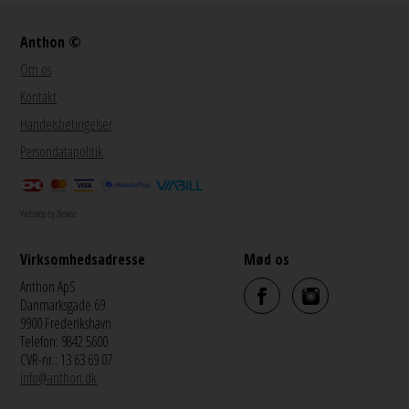
Anthon ©
Om os
Kontakt
Handelsbetingelser
Persondatapolitik
Webshop by Bewise
Virksomhedsadresse
Mød os
Anthon ApS
Danmarksgade 69
9900 Frederikshavn
Telefon: 9842 5600
CVR-nr.: 13 63 69 07
info@anthon.dk