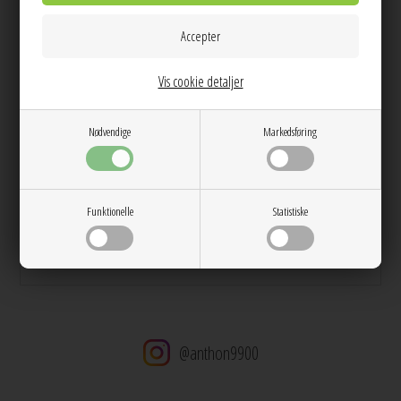
Info
Spørg til varen
Levering
Vis cookie detaljer
Farve:
Ash Brown
Kvalitet:
64% Polyester, 34% Viskose, 2% Elasthan
Vask:
Skånevask 30 grader
Nødvendige
Markedsføring
Pasform:
Løs Pasform
Dag til dag levering på hverdage
14 dages returret
Funktionelle
Statistiske
Stor kundetilfredshed
Gratis ombytning
Gratis fragt v. køb over 600 DKK
@anthon9900