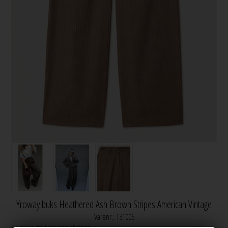
Yroway buks Heathered Ash Brown Stripes American Vintage
Varenr.:
131006