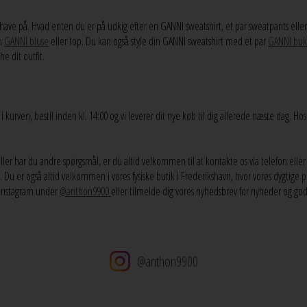
ave på. Hvad enten du er på udkig efter en GANNI sweatshirt, et par sweatpants eller 
en
GANNI bluse
eller top. Du kan også style din GANNI sweatshirt med et par
GANNI buk
e dit outfit.
 kurven, bestil inden kl. 14:00 og vi leverer dit nye køb til dig allerede næste dag. Hos 
eller har du andre spørgsmål, er du altid velkommen til at kontakte os via telefon eller v
v. Du er også altid velkommen i vores fysiske butik i Frederikshavn, hvor vores dygtige p
å instagram under
@anthon9900
eller tilmelde dig vores nyhedsbrev for nyheder og god
@anthon9900