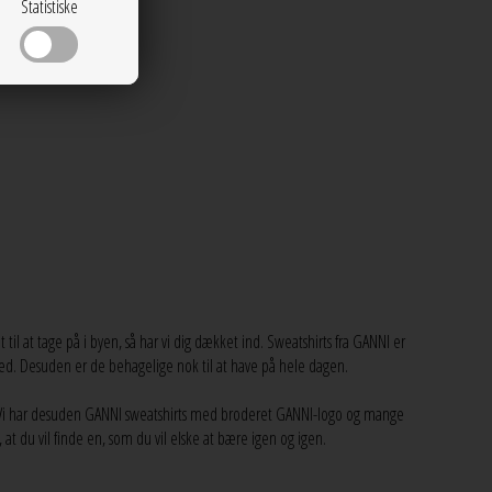
Statistiske
l at tage på i byen, så har vi dig dækket ind. Sweatshirts fra GANNI er
ighed. Desuden er de behagelige nok til at have på hele dagen.
ANNI. Vi har desuden GANNI sweatshirts med broderet GANNI-logo og mange
 at du vil finde en, som du vil elske at bære igen og igen.