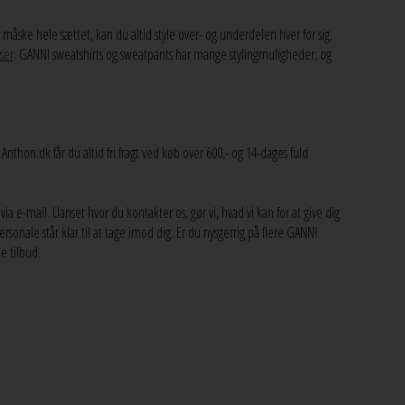
måske hele sættet, kan du altid style over- og underdelen hver for sig.
ser
. GANNI sweatshirts og sweatpants har mange stylingmuligheder, og
Anthon.dk får du altid fri fragt ved køb over 600,- og 14-dages fuld
ia e-mail. Uanset hvor du kontakter os, gør vi, hvad vi kan for at give dig
ersonale står klar til at tage imod dig. Er du nysgerrig på flere GANNI
e tilbud.