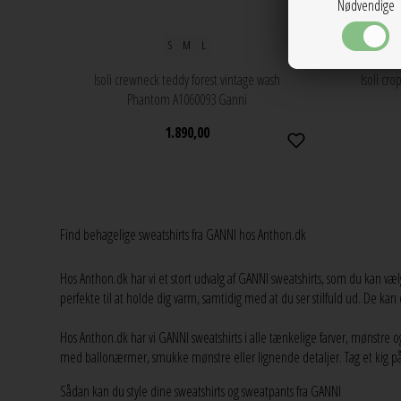
Nødvendige
S
M
L
Isoli crewneck teddy forest vintage wash
Isoli cr
Phantom A1060093 Ganni
1.890,00
Find behagelige sweatshirts fra GANNI hos Anthon.dk
Hos Anthon.dk har vi et stort udvalg af GANNI sweatshirts, som du kan væl
perfekte til at holde dig varm, samtidig med at du ser stilfuld ud. De kan
Hos Anthon.dk har vi GANNI sweatshirts i alle tænkelige farver, mønstre 
med ballonærmer, smukke mønstre eller lignende detaljer. Tag et kig på vor
Sådan kan du style dine sweatshirts og sweatpants fra GANNI