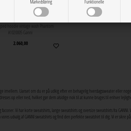
Markedsføring
Funktionelle
S
M
L
opped hoodie vintage wash Phantom
A1020005 Ganni
2.060,00
ge imellem. Uanset om du er på udkig efter en behagelig hverdagssweater eller noget ti
 dresses op eller ned, hvilket gør dem alsidige nok til at kunne bruges til enhver lejl
og faconer. Vi har korte sweatshirts, lange sweatshirts og oversize sweatshirts fra G
es udvalg af GANNI sweatshirts og find den perfekte sweatshirt til dig. Vi er sikre på,