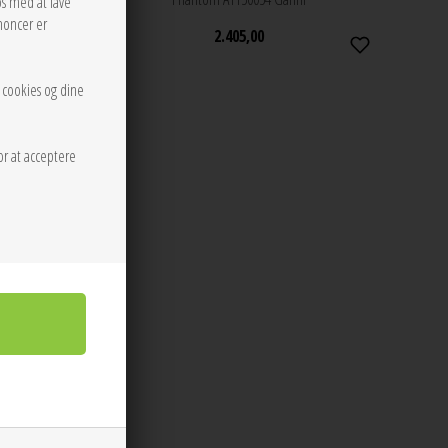
os med at lave
noncer er
2.405,00
r cookies og dine
or at acceptere