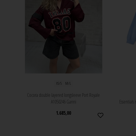
XS/S
M/L
Cocora double layered longsleeve Port Royale
A1050246 Ganni
Essentials
1.685,00