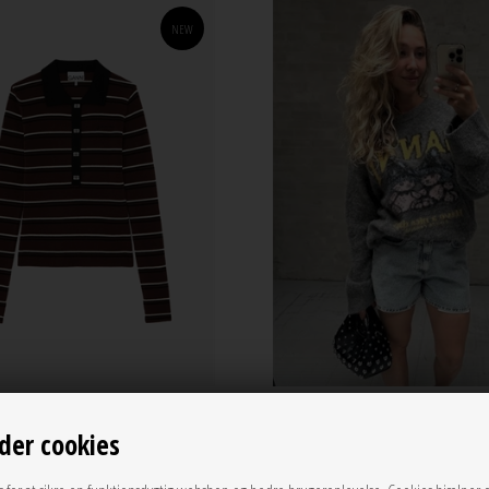
NEW
S
M
L
S
M
L
der cookies
ed merino polo Multicolour A1170004
Brushed alpaca os sweater mushro
Ganni
Paloma A1150056 Ganni