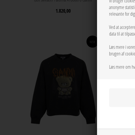
Vi bruger cookie
anonyme statist
1.820,00
relevante for di
Ved at acceptere
data til at tilpa
NEW
Læs mere i vore
brugen af cookie
Læs mere om hv