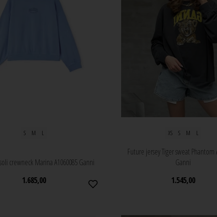
S
M
L
XS
S
M
L
Future jersey Tiger sweat Phantom
 isoli crewneck Marina A1060085 Ganni
Ganni
1.685,00
1.545,00