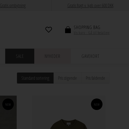
Gratis ombytning
Gratis fragt v. køb over 600 DKK
SHOPPING BAG
Vis kurv · Gå til betaling
SALE
NYHEDER
GAVEKORT
Standard sortering
Pris stigende
Pris faldende
NEW
NEW