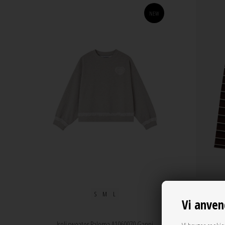
NEW
S
M
L
Vi anven
Mini ribb
Isoli sweater Paloma A1060070 Ganni