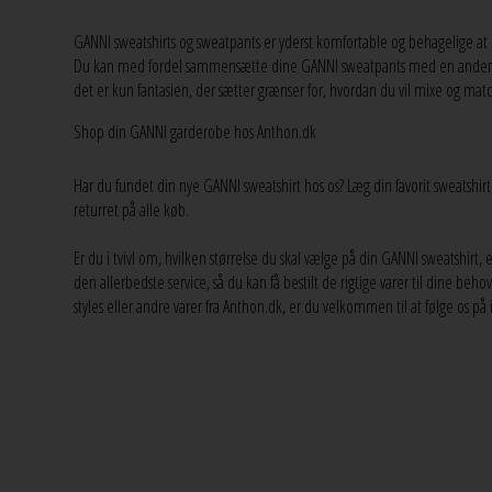
GANNI sweatshirts og sweatpants er yderst komfortable og behagelige at h
Du kan med fordel sammensætte dine GANNI sweatpants med en and
det er kun fantasien, der sætter grænser for, hvordan du vil mixe og match
Shop din GANNI garderobe hos Anthon.dk
Har du fundet din nye GANNI sweatshirt hos os? Læg din favorit sweatshirt i
returret på alle køb.
Er du i tvivl om, hvilken størrelse du skal vælge på din GANNI sweatshirt, 
den allerbedste service, så du kan få bestilt de rigtige varer til dine beho
styles eller andre varer fra Anthon.dk, er du velkommen til at følge os p