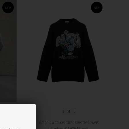
NEW
NEW
S
M
L
om teddy
Graphic wool oversized sweater flowers
Phantom A1150054 Ganni