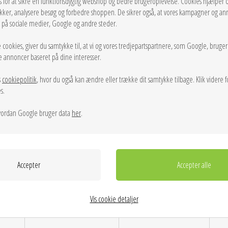
s for at sikre en funktionsdygtig webshop og bedre brugeroplevelse. Cookies hjælper 
ikker, analysere besøg og forbedre shoppen. De sikrer også, at vores kampagner og an
1.720,00
2.575,00
g på sociale medier, Google og andre steder.
 cookies, giver du samtykke til, at vi og vores tredjepartspartnere, som Google, bruge
sse annoncer baseret på dine interesser.
NEW
s
cookiepolitik
, hvor du også kan ændre eller trække dit samtykke tilbage. Klik videre f
s.
ordan Google bruger data
her
.
Vis cookie detaljer