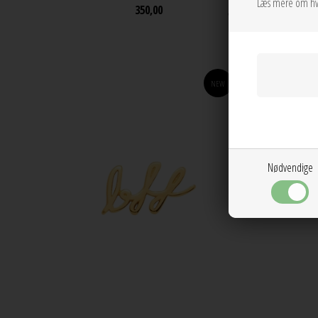
Læs mere om hv
350,00
NEW
Nødvendige