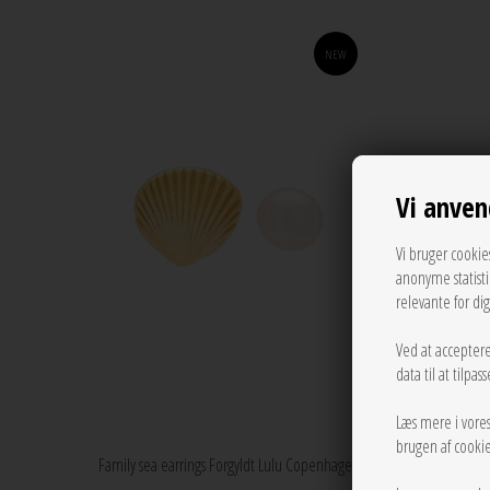
NEW
Vi anven
Vi bruger cookie
anonyme statist
relevante for di
Ved at acceptere
data til at tilpa
Læs mere i vore
brugen af cookie
Family sea earrings Forgyldt Lulu Copenhagen
Family s