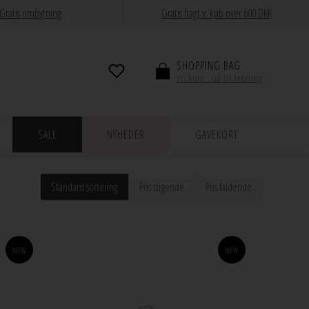
Gratis ombytning
Gratis fragt v. køb over 600 DKK
SHOPPING BAG
Vis kurv · Gå til betaling
SALE
NYHEDER
GAVEKORT
Standard sortering
Pris stigende
Pris faldende
NEW
NEW