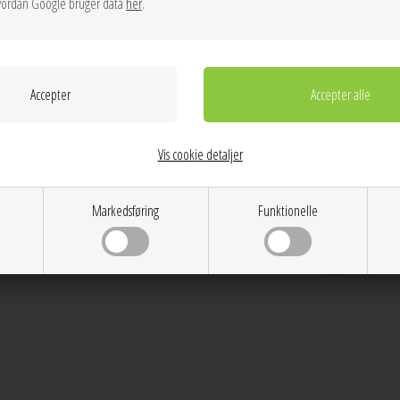
ordan Google bruger data
her
.
350,00
350,00
NEW
Vis cookie detaljer
Markedsføring
Funktionelle