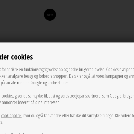
NEW
der cookies
s for at sikre en funktionsdygtig webshop og bedre brugeroplevelse. Cookies hjælper 
ikker, analysere besøg og forbedre shoppen. De sikrer også, at vores kampagner og an
g på sociale medier, Google og andre steder.
 cookies, giver du samtykke til, at vi og vores tredjepartspartnere, som Google, bruge
sse annoncer baseret på dine interesser.
s
cookiepolitik
, hvor du også kan ændre eller trække dit samtykke tilbage. Klik videre f
s.
ea earrings Silver Lulu Copenhagen
Family Star ørering Forgyldt Lulu 