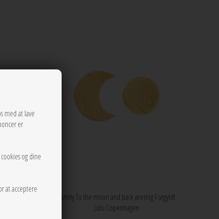
os med at lave
noncer er
r cookies og dine
or at acceptere
Family To the moon and back ørering Forgyldt
Copenhagen
Lulu Copenhagen