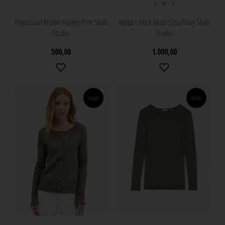
S
M
L
Pippa scarf Brown Paisley Print Skall
Nessa t-neck bluse Ecru/Navy Skall
Studio
Studio
500,00
1.000,00
NEW
NEW