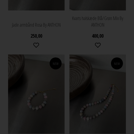
Kvarts halskæde Blå/Grøn Mix By
Jade armbånd Rosa By ANTHON
ANTHON
250,00
400,00
NEW
NEW