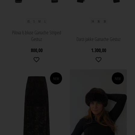
XS
S
M
L
34
36
38
Pilova ls bluse Ganache Striped
Gestuz
Darzi jakke Ganache Gestuz
800,00
1.300,00
NEW
NEW