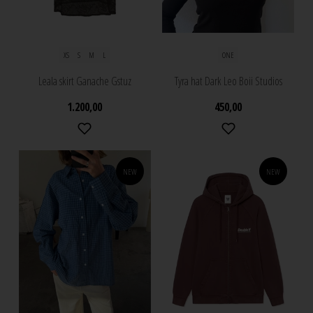
XS
S
M
L
ONE
Leala skirt Ganache Gstuz
Tyra hat Dark Leo Boii Studios
1.200,00
450,00
NEW
NEW