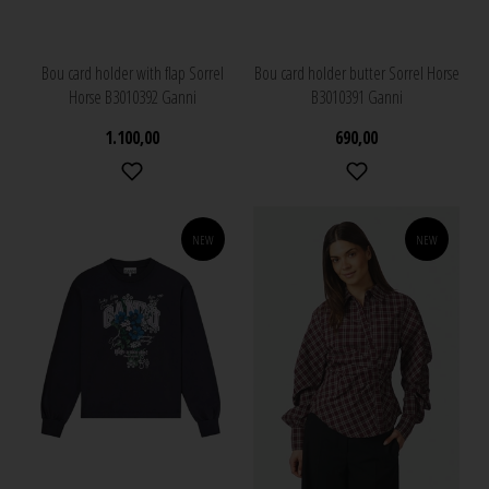
Bou card holder with flap Sorrel
Bou card holder butter Sorrel Horse
Horse B3010392 Ganni
B3010391 Ganni
1.100,00
690,00
NEW
NEW