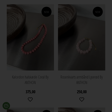
NEW
NEW
Kalcedon halskæde Coral By
Rosenkvarts armbånd Lyserød By
ANTHON
ANTHON
375,00
250,00