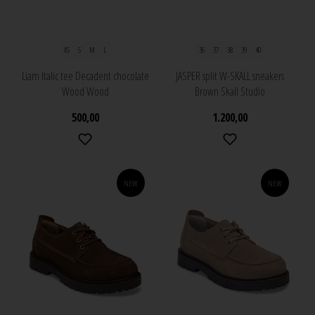
XS
S
M
L
36
37
38
39
40
Liam Italic tee Decadent chocolate
JASPER split W-SKALL sneakers
Wood Wood
Brown Skall Studio
500,00
1.200,00
NEW
NEW