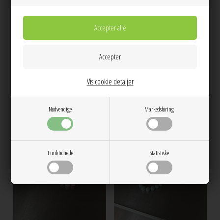
Multi mix armbånd Brun Pastel By
Multi mix halskæde Brun Pastel By
ANTHON
ANTHON
250,00
400,00
Vis cookie detaljer
NEW
NEW
Nødvendige
Markedsføring
Funktionelle
Statistiske