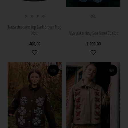
34
36
38
40
ONE
Nassa structure top Dark Brown Neo
Noir
Mya jakke Navy Sea Sissel Edelbo
400,00
2.000,00
NEW
NEW