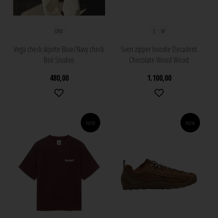
ONE
S
M
Vega check skjorte Blue/Navy check
Sven zipper hoodie Decadent
Boii Studios
Chocolate Wood Wood
480,00
1.100,00
NEW
NEW