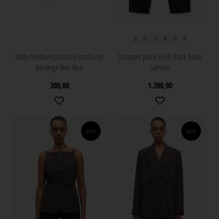
25
26
27
28
29
30
Misty medium pointelle scarf Grey
Saharper jeans 16145 Black Rinse
Melange Neo Noir
Samsøe
300,00
1.200,00
NEW
NEW