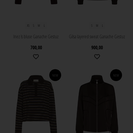
XS
S
M
L
S
M
L
Inez ls bluse Ganache Gestuz
Gilsa layered sweat Ganache Gestuz
700,00
900,00
NEW
NEW