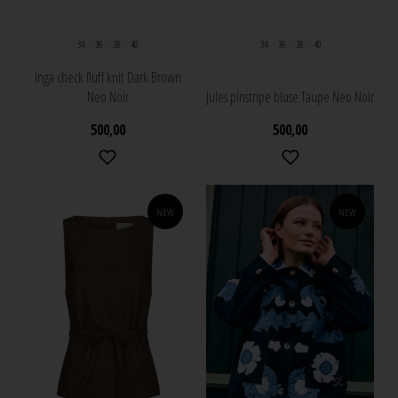
34
36
38
40
34
36
38
40
Inga check fluff knit Dark Brown
Neo Noir
Jules pinstripe bluse Taupe Neo Noir
500,00
500,00
NEW
NEW