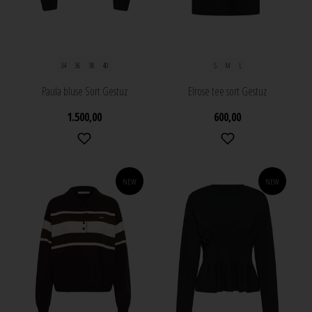
34
36
38
40
S
M
L
Paula bluse Sort Gestuz
Elrose tee sort Gestuz
1.500,00
600,00
NEW
NEW