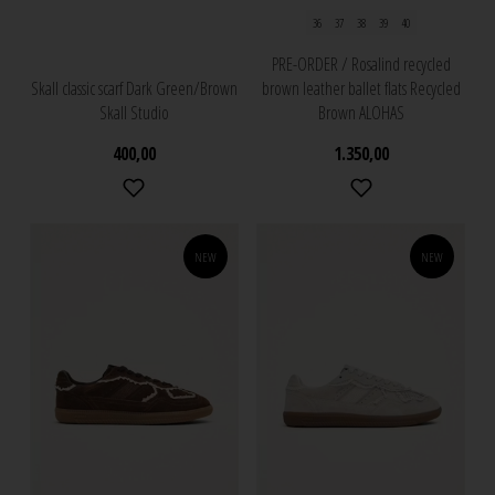
36
37
38
39
40
PRE-ORDER / Rosalind recycled
Skall classic scarf Dark Green/Brown
brown leather ballet flats Recycled
Skall Studio
Brown ALOHAS
400,00
1.350,00
NEW
NEW