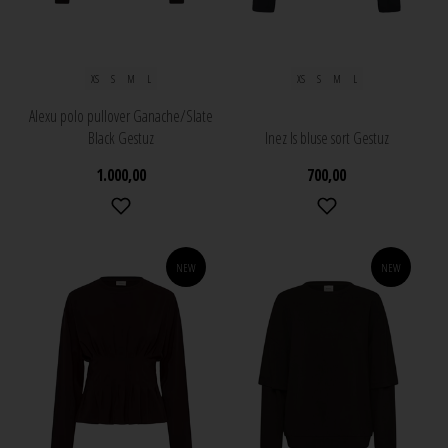
XS
S
M
L
XS
S
M
L
Alexu polo pullover Ganache/Slate
Black Gestuz
Inez ls bluse sort Gestuz
1.000,00
700,00
NEW
NEW