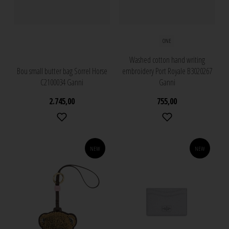
ONE
Washed cotton hand writing
Bou small butter bag Sorrel Horse
embroidery Port Royale B3020267
C2100034 Ganni
Ganni
2.745,00
755,00
NEW
NEW