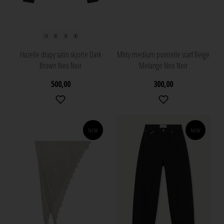
34
36
38
40
Hazelle drapy satin skjorte Dark
Misty medium pointelle scarf Beige
Brown Neo Noir
Melange Neo Noir
500,00
300,00
NEW
NEW