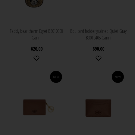
Teddy bear charm Egret B3010398
Bou card holder grained Quiet Gray
Ganni
B3010408 Ganni
620,00
690,00
NEW
NEW