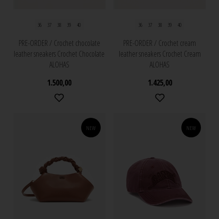
36
37
38
39
40
36
37
38
39
40
PRE-ORDER / Crochet chocolate
PRE-ORDER / Crochet cream
leather sneakers Crochet Chocolate
leather sneakers Crochet Cream
ALOHAS
ALOHAS
1.500,00
1.425,00
NEW
NEW