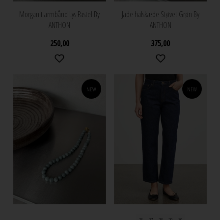
Morganit armbånd Lys Pastel By
Jade halskæde Støvet Grøn By
ANTHON
ANTHON
250,00
375,00
NEW
NEW
26
27
28
29
30