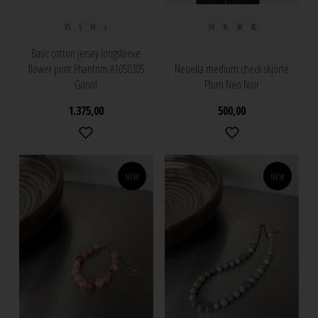
XS
S
M
L
34
36
38
40
Basic cotton jersey longsleeve
flower print Phantom A1050305
Neoella medium check skjorte
Ganni
Plum Neo Noir
1.375,00
500,00
NEW
NEW