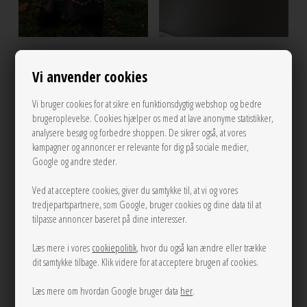
S/M
M/L
Multi mix armbånd Rosa/Gul By
Vi anvender cookies
Sky kjole Brown Sissel Edelbo
ANTHON
Vi bruger cookies for at sikre en funktionsdygtig webshop og bedre
2.400,00
250,00
brugeroplevelse. Cookies hjælper os med at lave anonyme statistikker,
analysere besøg og forbedre shoppen. De sikrer også, at vores
kampagner og annoncer er relevante for dig på sociale medier,
Google og andre steder.
NEW
NEW
Ved at acceptere cookies, giver du samtykke til, at vi og vores
tredjepartspartnere, som Google, bruger cookies og dine data til at
tilpasse annoncer baseret på dine interesser.
Læs mere i vores
cookiepolitik
, hvor du også kan ændre eller trække
dit samtykke tilbage. Klik videre for at acceptere brugen af cookies.
Læs mere om hvordan Google bruger data
her
.