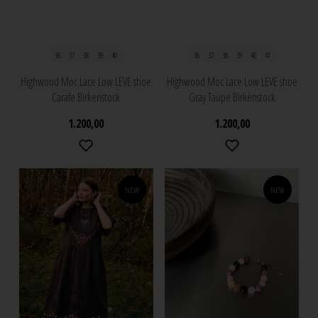
36
37
38
39
40
36
37
38
39
40
41
Highwood Moc Lace Low LEVE shoe
Highwood Moc Lace Low LEVE shoe
Carafe Birkenstock
Gray Taupe Birkenstock
1.200,00
1.200,00
NEW
NEW