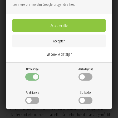
Læs mere om hvordan Google bruger data
her
.
Elegante ringe til både hverdag og fest
Uanset hvilken anledning du skal klædes på til, så er ringe fra Enamel med til
at fuldende ethvert outfit. Enamel vil med deres store udvalg af smukke
ringe få dig til at føle unik og feminin. Det gør de ved at designe ringe, der er
kendetegnet ved sten, perler og legende udformninger. Du finder også de
helt klassiske styles, hvor enkle ringe snor sig om dine fingre på den mest
elegante måde. Hvis du slet ikke kan få nok af smykker fra Enamel, så kan du
også style din unikke ring med et par matchende Enamel
øreringe
eller
Vis cookie detaljer
armbånd
. I alle styles kombinerer Enamel både farver, leg og elegance, så
styling mulighederne er mange.
Nødvendige
Markedsføring
Køb Enamel ringe online hos Anthon.dk
Er du lige så forelsket i de fine ringe, som vi er, så tøv ikke med at lægge din
favorit i kurven. Hos Anthon.dk bestræber vi os på at sende din odre hurtigst
Funktionelle
Statistiske
muligt, så du kan få glæde af din nye, skønne ring med det samme og i
mange år frem. Alle ringe fra Enamel er af høj kvalitet, hvorfor de kan bruges
sæson efter sæson, år efter år. Du er altid velkommen til at besøge vores
butik eller kontakte os over e-mail eller på telefon, hvis du har spørgsmål til