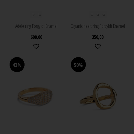
52
54
52
54
57
Adele ring Forgyldt Enamel
Organic heart ring Forgyldt Enamel
600,00
350,00
43%
43%
50%
50%