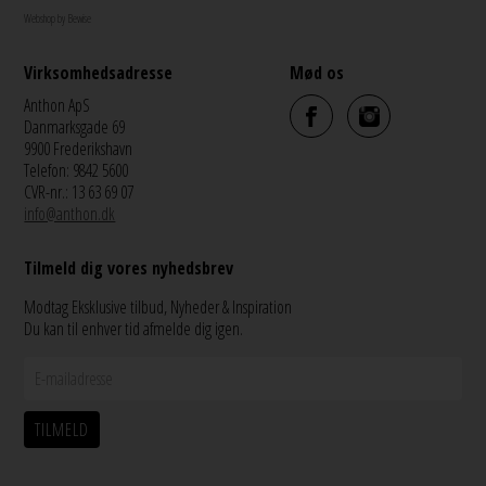
Webshop by Bewise
Virksomhedsadresse
Mød os
Anthon ApS
Danmarksgade 69
9900 Frederikshavn
Telefon: 9842 5600
CVR-nr.: 13 63 69 07
info@anthon.dk
Tilmeld dig vores nyhedsbrev
Modtag Eksklusive tilbud, Nyheder & Inspiration
Du kan til enhver tid afmelde dig igen.