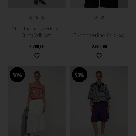
36
38
40
36
38
Striped oversize blazer Brown
Stripes Stella Nova
Tuxedo blazer Black Stella Nova
2.200,00
2.600,00
50%
50%
50%
50%