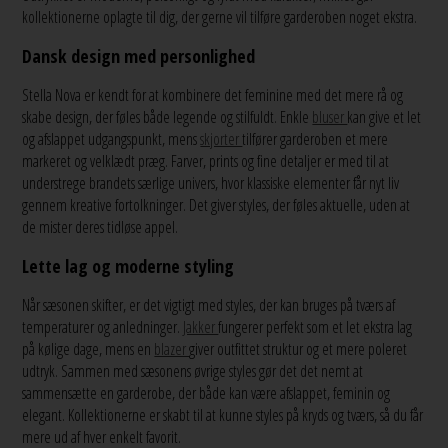
kollektionerne oplagte til dig, der gerne vil tilføre garderoben noget ekstra.
Dansk design med personlighed
Stella Nova er kendt for at kombinere det feminine med det mere rå og
skabe design, der føles både legende og stilfuldt. Enkle
bluser
kan give et let
og afslappet udgangspunkt, mens
skjorter
tilfører garderoben et mere
markeret og velklædt præg. Farver, prints og fine detaljer er med til at
understrege brandets særlige univers, hvor klassiske elementer får nyt liv
gennem kreative fortolkninger. Det giver styles, der føles aktuelle, uden at
de mister deres tidløse appel.
Lette lag og moderne styling
Når sæsonen skifter, er det vigtigt med styles, der kan bruges på tværs af
temperaturer og anledninger.
Jakker
fungerer perfekt som et let ekstra lag
på kølige dage, mens en
blazer
giver outfittet struktur og et mere poleret
udtryk. Sammen med sæsonens øvrige styles gør det det nemt at
sammensætte en garderobe, der både kan være afslappet, feminin og
elegant. Kollektionerne er skabt til at kunne styles på kryds og tværs, så du får
mere ud af hver enkelt favorit.