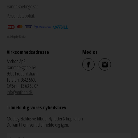
Handelsbetingelser
Persondatapolitik
Webshop by Bewise
Virksomhedsadresse
Mød os
Anthon ApS
Danmarksgade 69
9900 Frederikshavn
Telefon: 9842 5600
CVR-nr.: 13 63 69 07
info@anthon.dk
Tilmeld dig vores nyhedsbrev
Modtag Eksklusive tilbud, Nyheder & Inspiration
Du kan til enhver tid afmelde dig igen.