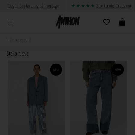
Dag til dag levering på hverdage
Stor kundetilfredshed
Stella Nova
NEW
NEW