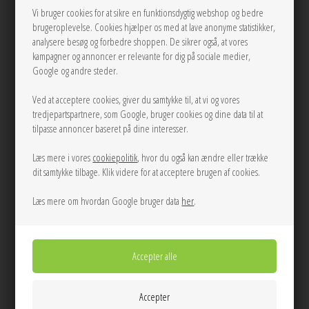
Vi bruger cookies for at sikre en funktionsdygtig webshop og bedre
brugeroplevelse. Cookies hjælper os med at lave anonyme statistikker,
38
36
38
40
analysere besøg og forbedre shoppen. De sikrer også, at vores
kampagner og annoncer er relevante for dig på sociale medier,
Embroidered loose midi kjole
Festive bluse with bow White Stella
Google og andre steder.
Brown Stella Nova
Nova
Ved at acceptere cookies, giver du samtykke til, at vi og vores
2.000,00
1.100,00
1.500,00
750,00
tredjepartspartnere, som Google, bruger cookies og dine data til at
tilpasse annoncer baseret på dine interesser.
Læs mere i vores
cookiepolitik
, hvor du også kan ændre eller trække
40%
40%
dit samtykke tilbage. Klik videre for at acceptere brugen af cookies.
Læs mere om hvordan Google bruger data
her
.