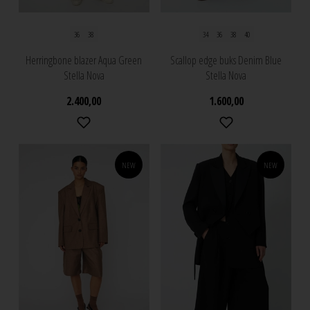
36
38
34
36
38
40
Herringbone blazer Aqua Green
Scallop edge buks Denim Blue
Stella Nova
Stella Nova
2.400,00
1.600,00
NEW
NEW