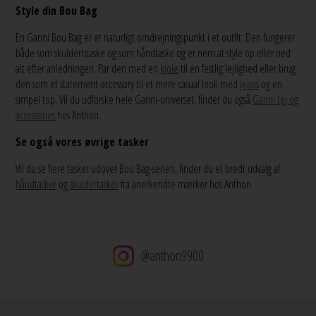
Style din Bou Bag
En Ganni Bou Bag er et naturligt omdrejningspunkt i et outfit. Den fungerer
både som skuldertoaske og som håndtaske og er nem at style op eller ned
alt efter anledningen. Par den med en
kjole
til en festlig lejlighed eller brug
den som et statement-accessory til et mere casual look med
jeans
og en
simpel top. Vil du udforske hele Ganni-universet, finder du også
Ganni tøj og
accessories
hos Anthon.
Se også vores øvrige tasker
Vil du se flere tasker udover Bou Bag-serien, finder du et bredt udvalg af
håndtasker
og
skuldertasker
fra anerkendte mærker hos Anthon.
@anthon9900