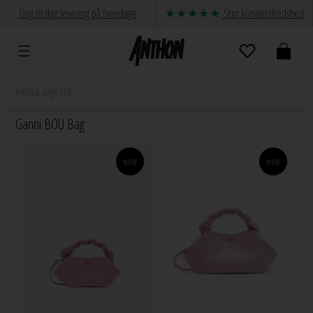
Dag til dag levering på hverdage
Stor kundetilfredshed
Ganni BOU Bag
NEW
NEW