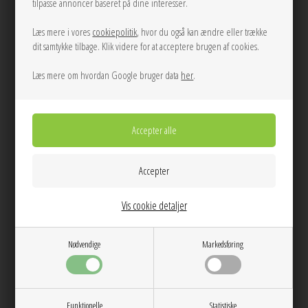
tilpasse annoncer baseret på dine interesser.
Læs mere i vores
cookiepolitik
, hvor du også kan ændre eller trække
dit samtykke tilbage. Klik videre for at acceptere brugen af cookies.
Læs mere om hvordan Google bruger data
her
.
Bou small crinkle Oleatex bag Dark
Bou small croco pelinova bag
Olive B210035 Ganni
Burgundy B2100038 Ganni
Vis cookie detaljer
3.349,00
3.225,00
Nødvendige
Markedsføring
NEW
Funktionelle
Statistiske