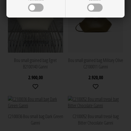
Bou small grained bag Egret
Bou small grained bag Military Olive
B2100140 Ganni
C2100011 Ganni
2.900,00
2.920,00
C2100036 Bou small bag Dark Green
C2100052 Bou small tressé bag
Ganni
Bitter Chocolate Ganni