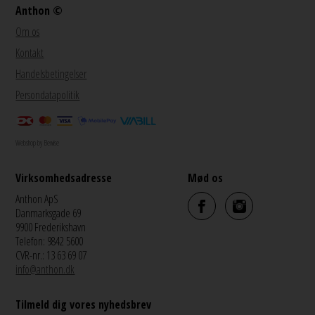
Anthon ©
Om os
Kontakt
Handelsbetingelser
Persondatapolitik
Webshop by Bewise
Virksomhedsadresse
Mød os
Anthon ApS
Danmarksgade 69
9900 Frederikshavn
Telefon: 9842 5600
CVR-nr.: 13 63 69 07
info@anthon.dk
Tilmeld dig vores nyhedsbrev