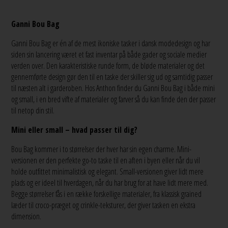
Ganni Bou Bag
Ganni Bou Bag er én af de mest ikoniske tasker i dansk modedesign og har
siden sin lancering været et fast inventar på både gader og sociale medier
verden over. Den karakteristiske runde form, de bløde materialer og det
gennemførte design gør den til en taske der skiller sig ud og samtidig passer
til næsten alt i garderoben. Hos Anthon finder du Ganni Bou Bag i både mini
og small, i en bred vifte af materialer og farver så du kan finde den der passer
til netop din stil.
Mini eller small – hvad passer til dig?
Bou Bag kommer i to størrelser der hver har sin egen charme. Mini-
versionen er den perfekte go-to taske til en aften i byen eller når du vil
holde outfittet minimalistisk og elegant. Small-versionen giver lidt mere
plads og er ideel til hverdagen, når du har brug for at have lidt mere med.
Begge størrelser fås i en række forskellige materialer, fra klassisk grained
læder til croco-præget og crinkle-teksturer, der giver tasken en ekstra
dimension.