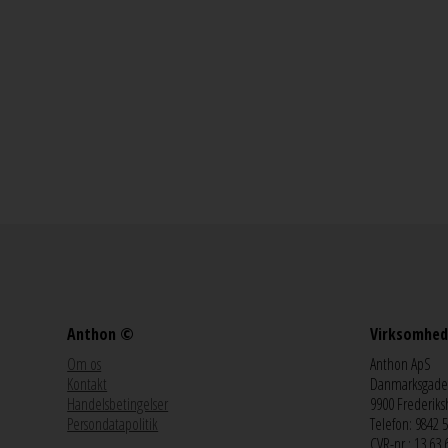
Anthon ©
Virksomhed
Om os
Anthon ApS
Kontakt
Danmarksgade
Handelsbetingelser
9900 Frederiks
Persondatapolitik
Telefon: 9842 
CVR-nr.: 13 63 