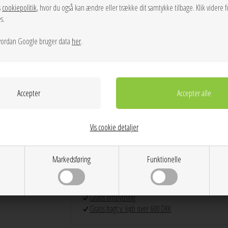
justerbar og aftagelig skulderrem, så tasken kan bæres hen
s
cookiepolitik
, hvor du også kan ændre eller trække dit samtykke tilbage. Klik videre f
s.
ordan Google bruger data
her
.
Info
Spørg til varen
Levering
52% recycled polyester, 48% polyurethane.
Foring: 85% Recycled Polyester 15% Polyester
Remlængde: 50 cm
Højde: 11 cm
Bredde: 25 cm
Vis cookie detaljer
Dybde: 11.5 cm
Tasken er designet til at indeholde en iPhone 1
Markedsføring
Funktionelle
Dag til dag levering på hverdage
14 dages returret
Stor kundetilfredshed
Gratis ombytning
Gratis fragt v. køb over 600 DKK