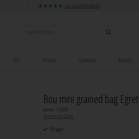
Stor kundetilfredshed
SKO
TASKER
SMYKKER
BRANDS
Bou mini grained bag Egre
Varenr.:
131033
Se mere fra Ganni
På lager