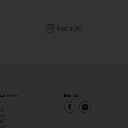
@anthon9900
sadresse
Mød os
 69
havn
5600
69 07