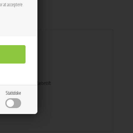
 over kroppen.
or at acceptere
5, kortholder, nøgler og læbestift
Statistiske