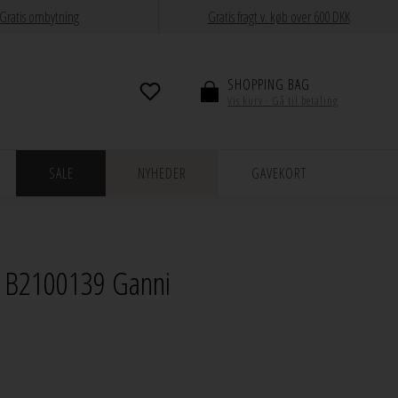
Gratis ombytning
Gratis fragt v. køb over 600 DKK
SHOPPING BAG
Vis kurv · Gå til betaling
SALE
NYHEDER
GAVEKORT
t B2100139 Ganni