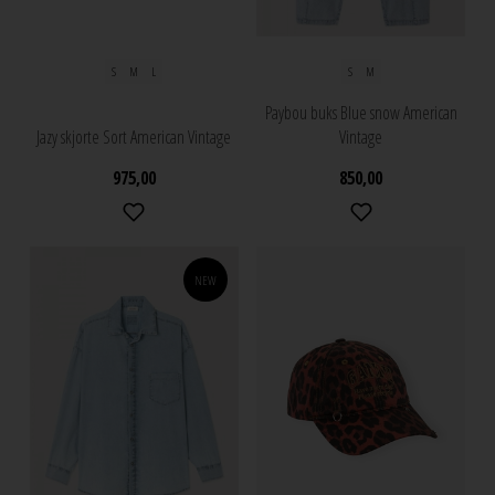
S
M
L
S
M
Paybou buks Blue snow American
Jazy skjorte Sort American Vintage
Vintage
975,00
850,00
NEW