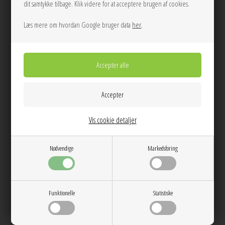
dit samtykke tilbage. Klik videre for at acceptere brugen af cookies.
Læs mere om hvordan Google bruger data
her
.
26
27
28
29
25
26
27
28
29
30
Saharper jeans 14606 Frozen Snow
Saharper jeans 16145 Black Rinse
Samsøe
Samsøe
1.300,00
1.200,00
Vis cookie detaljer
Nødvendige
Markedsføring
NEW
Funktionelle
Statistiske