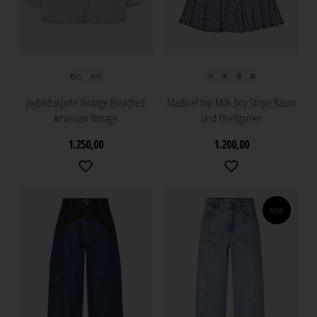
XS/S
M/L
34
36
38
40
Joybird skjorte Vintage Bleached
Madinel top Milk Boy Stripe Baum
American Vintage
Und Pferdgarten
1.250,00
1.200,00
NEW