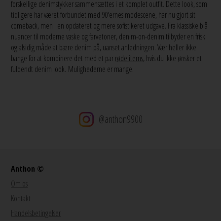
forskellige denimstykker sammensættes i et komplet outfit. Dette look, som
tidligere har været forbundet med 90'ernes modescene, har nu gjort sit
comeback, men i en opdateret og mere sofistikeret udgave. Fra klassiske blå
nuancer til moderne vaske og farvetoner, denim-on-denim tilbyder en frisk
og alsidig måde at bære denim på, uanset anledningen. Vær heller ikke
bange for at kombinere det med et par
røde items
, hvis du ikke ønsker et
fuldendt denim look.
Mulighederne er mange.
@anthon9900
Anthon ©
Om os
Kontakt
Handelsbetingelser