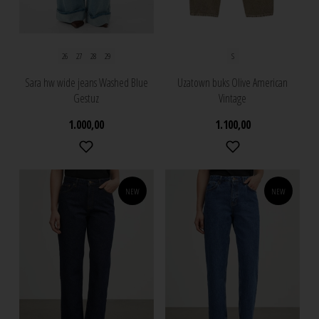
26
27
28
29
S
Sara hw wide jeans Washed Blue
Uzatown buks Olive American
Gestuz
Vintage
1.000,00
1.100,00
NEW
NEW