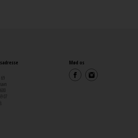
sadresse
Mød os
 69
havn
5600
69 07
k