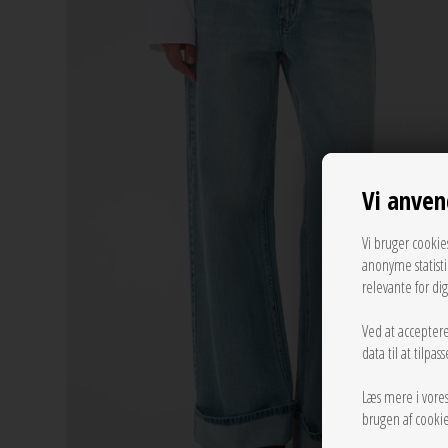
Vi anven
Vi bruger cookie
anonyme statist
relevante for di
Ved at acceptere
data til at tilpa
Læs mere i vore
brugen af cookie