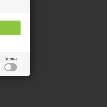
lse S/36
Statistiske