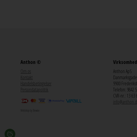
Anthon ©
Virksomhed
Om os
Anthon ApS
Kontakt
Danmarksgade
Handelsbetingelser
9900 Frederiks
Persondatapolitik
Telefon: 9842 
CVR-nr.: 13 63 
info@anthon.d
Webshop by Bewise