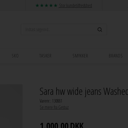
Stor kundetilfredshed
SKO
TASKER
SMYKKER
BRANDS
Sara hw wide jeans Washed
Varenr.:
130881
Se mere fra Gestuz
1.000,00
DKK