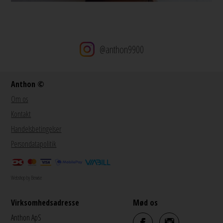
@anthon9900
Anthon ©
Om os
Kontakt
Handelsbetingelser
Persondatapolitik
Webshop by Bewise
Virksomhedsadresse
Mød os
Anthon ApS