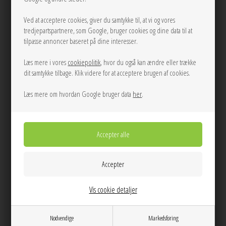
Ved at acceptere cookies, giver du samtykke til, at vi og vores
tredjepartspartnere, som Google, bruger cookies og dine data til at
tilpasse annoncer baseret på dine interesser.
Læs mere i vores
cookiepolitik
, hvor du også kan ændre eller trække
dit samtykke tilbage. Klik videre for at acceptere brugen af cookies.
Læs mere om hvordan Google bruger data
her
.
Vis cookie detaljer
Nødvendige
Markedsføring