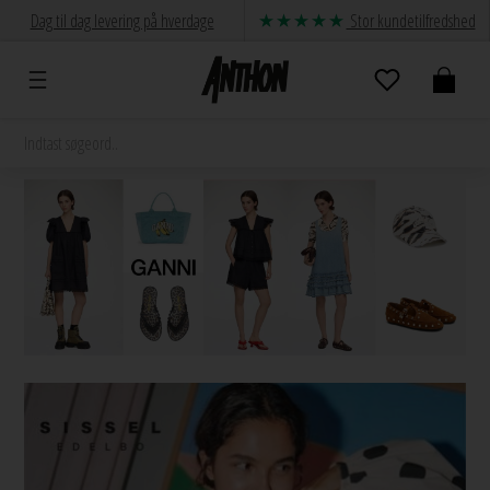
Dag til dag levering på hverdage
Stor kundetilfredshed