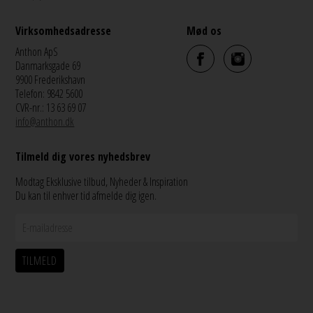
Virksomhedsadresse
Mød os
Anthon ApS
Danmarksgade 69
9900 Frederikshavn
Telefon: 9842 5600
CVR-nr.: 13 63 69 07
info@anthon.dk
Tilmeld dig vores nyhedsbrev
Modtag Eksklusive tilbud, Nyheder & Inspiration
Du kan til enhver tid afmelde dig igen.