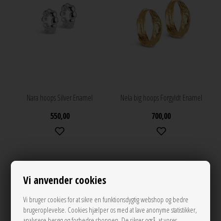
Nara hoops Silver Enamel
Nela big hoops Forgyldt Enamel
550,00
700,00
Vi anvender cookies
Vi bruger cookies for at sikre en funktionsdygtig webshop og bedre
brugeroplevelse. Cookies hjælper os med at lave anonyme statistikker,
analysere besøg og forbedre shoppen. De sikrer også, at vores