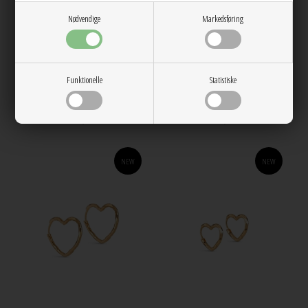
Nødvendige
Markedsføring
Nova chain one hoops Forgyldt
Nela Hoops Silver Enamel
Enamel
Funktionelle
Statistiske
500,00
350,00
NEW
NEW