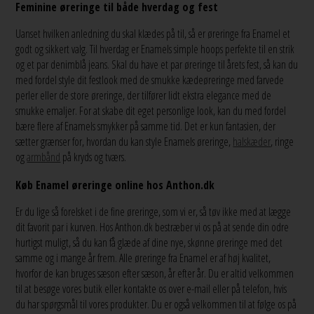
Feminine øreringe til både hverdag og fest
Uanset hvilken anledning du skal klædes på til, så er øreringe fra Enamel et
godt og sikkert valg. Til hverdag er Enamels simple hoops perfekte til en strik
og et par denimblå jeans. Skal du have et par øreringe til årets fest, så kan du
med fordel style dit festlook med de smukke kædeøreringe med farvede
perler eller de store øreringe, der tilfører lidt ekstra elegance med de
smukke emaljer. For at skabe dit eget personlige look, kan du med fordel
bære flere af Enamels smykker på samme tid. Det er kun fantasien, der
sætter grænser for, hvordan du kan style Enamels øreringe,
halskæder
, ringe
og
armbånd
på kryds og tværs.
Køb Enamel øreringe online hos Anthon.dk
Er du lige så forelsket i de fine øreringe, som vi er, så tøv ikke med at lægge
dit favorit par i kurven. Hos Anthon.dk bestræber vi os på at sende din odre
hurtigst muligt, så du kan få glæde af dine nye, skønne øreringe med det
samme og i mange år frem. Alle øreringe fra Enamel er af høj kvalitet,
hvorfor de kan bruges sæson efter sæson, år efter år. Du er altid velkommen
til at besøge vores butik eller kontakte os over e-mail eller på telefon, hvis
du har spørgsmål til vores produkter. Du er også velkommen til at følge os på