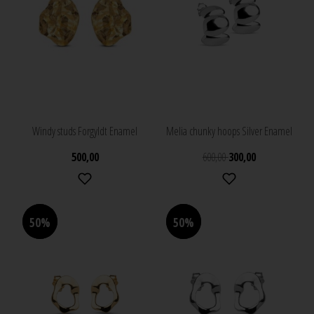
Windy studs Forgyldt Enamel
Melia chunky hoops Silver Enamel
500,00
600,00
300,00
50%
50%
50%
50%