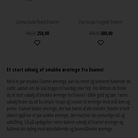
Sienna studs Pearls Enamel
Ziva hoops Forgyldt Enamel
500,00
250,00
600,00
300,00
Et stort udvalg af smukke øreringe fra Enamel
Med et par smukke Enamel øreringe, kan du nemt og bekvemt fuldende dit
outfit, uanset om de skal bruges til hverdag eller fest. Hos Anthon.dk finder
du et stort udvalg af smukke øreringe fra Enamel i både guld og sølv. I vores
udvalg finder du alt fra simple hoops og creoler til øreringe med små sten og
perler. Enamel skaber øreringe, der kan bæres af alle kvinder, hvorfor vi helt
sikkert også har et par unikke øreringe, der matcher din personlige stil og
udstråling. Gå på opdagelse i vores skønne udvalg af Enamel øreringe og
fuldend din styling med iøjnefaldende og farvestrålende øreringe.