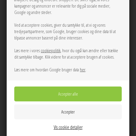
kampagner og annoncer er relevante for dig på sociale medier,
Google og andre steder.
Ved at acceptere cookies, giver du samtykke til, at vi og vores
tredjepartspartnere, som Google, bruger cookies og dine data til at
tilpasse annoncer baseret på dine interesser.
Nela big hoops Silver Enamel
Nela hoops Forgyldt Enamel
Læs mere i vores
cookiepolitik
, hvor du også kan ændre eller trække
700,00
500,00
dit samtykke tilbage. Klik videre for at acceptere brugen af cookies.
Læs mere om hvordan Google bruger data
her
.
NEW
Vis cookie detaljer