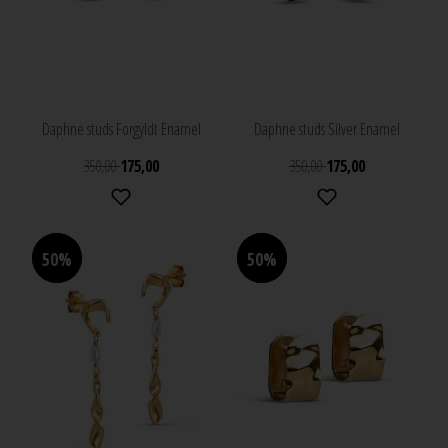
Daphne studs Forgyldt Enamel
Daphne studs Silver Enamel
350,00
175,00
350,00
175,00
50%
50%
50%
50%