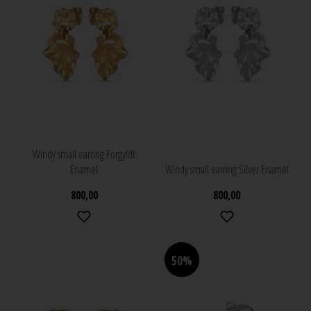
Windy small earring Forgyldt
Enamel
Windy small earring Silver Enamel
800,00
800,00
50%
50%