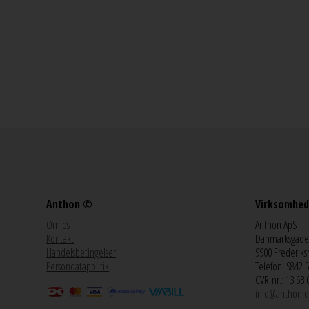
Anthon ©
Virksomhed
Om os
Anthon ApS
Kontakt
Danmarksgade
Handelsbetingelser
9900 Frederiks
Persondatapolitik
Telefon: 9842 
CVR-nr.: 13 63 
info@anthon.d