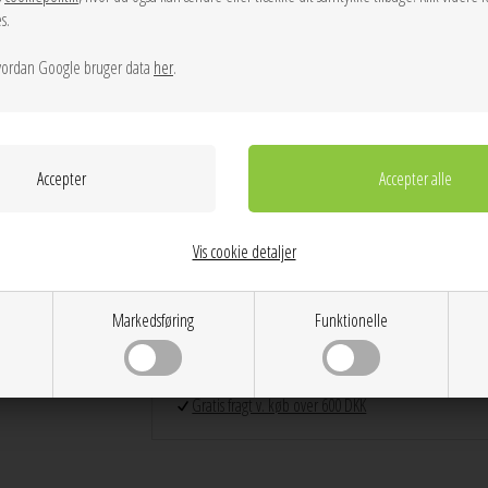
med dine andre ENAMEL øreringe. Læg mærke til de to fors
s.
kontrastfulde. Daia øreringene findes også i sølv.
ordan Google bruger data
her
.
BEMÆRK:
Prisen er for et sæt
Info
Spørg til varen
Levering
Farver: Forgyldt
Kvalitet: 18 karat gold-plated 925 sterling silver/matt (9
Vis cookie detaljer
Mål: 15 x 5 mm
Dag til dag levering på hverdage
Markedsføring
Funktionelle
14 dages returret
Stor kundetilfredshed
Gratis ombytning
Gratis fragt v. køb over 600 DKK