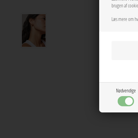
brugen af cookie
Læs mere om hv
Nødvendige