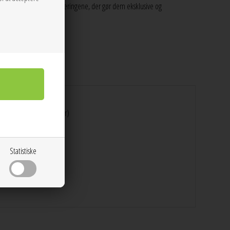
kellige overflader på øreringene, der gør dem eksklusive og
9% recycled sterling silver)
Statistiske