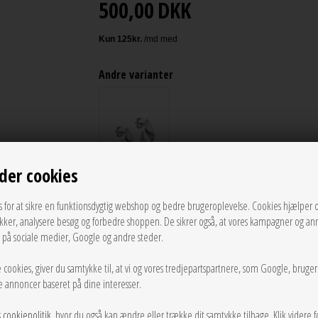
500,00
DKK
Andre varianter
der cookies
s for at sikre en funktionsdygtig webshop og bedre brugeroplevelse. Cookies hjælper 
LÆG I KURVEN
ikker, analysere besøg og forbedre shoppen. De sikrer også, at vores kampagner og an
g på sociale medier, Google og andre steder.
Tilføj til Ønskeskyen
 cookies, giver du samtykke til, at vi og vores tredjepartspartnere, som Google, bruge
sse annoncer baseret på dine interesser.
Enamel's søde guldbelagte Daia øreringe er lille i størrelse
smukt omkring øreflippen. Daia øreringene, guldbelagte med
s
cookiepolitik
, hvor du også kan ændre eller trække dit samtykke tilbage. Klik videre f