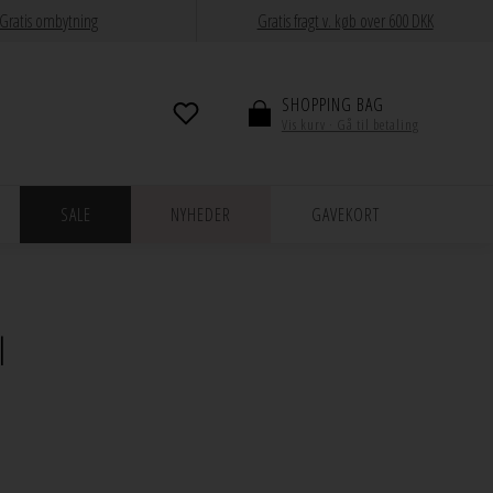
Gratis ombytning
Gratis fragt v. køb over 600 DKK
SHOPPING BAG
Vis kurv · Gå til betaling
SALE
NYHEDER
GAVEKORT
l