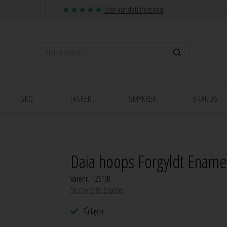
Stor kundetilfredshed
SKO
TASKER
SMYKKER
BRANDS
Daia hoops Forgyldt Ename
Varenr.:
126198
Se mere fra Enamel
På lager