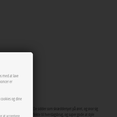
os med at lave
noncer er
r cookies og dine
n, men fulde af karakter. De sidder som skræddersyet på øret, og snor sig
 18 karats guld, er perfekte til hverdagsbrug, og super gode at style
or at acceptere