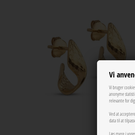
Vi anven
Vi bruger cookie
anonyme statist
relevante for di
Ved at acceptere
data til at tilpa
Læs mere i vore