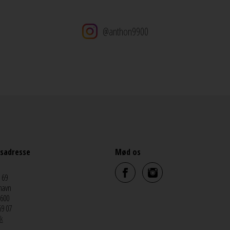
@anthon9900
sadresse
Mød os
 69
havn
5600
69 07
k