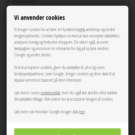
Se mere fra Ganni
Vi anvender cookies
650,00
DKK
Vi bruger cookies for at sikre en funktionsdygtig webshop og bedre
brugeroplevelse. Cookies hjælper os med at lave anonyme statistikker,
analysere besøg og forbedre shoppen. De sikrer også, at vores
Andre varianter
kampagner og annoncer er relevante for dig på sociale medier,
Google og andre steder.
Ved at acceptere cookies, giver du samtykke til, at vi og vores
tredjepartspartnere, som Google, bruger cookies og dine data til at
tilpasse annoncer baseret på dine interesser.
Læs mere i vores
cookiepolitik
, hvor du også kan ændre eller trække
dit samtykke tilbage. Klik videre for at acceptere brugen af cookies.
ONE
Læs mere om hvordan Google bruger data
her
.
LÆG I KURVEN