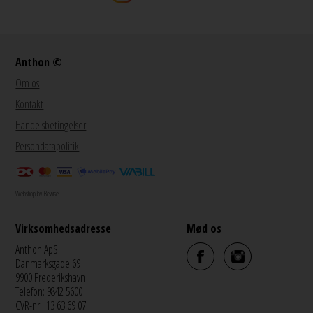
Anthon ©
Om os
Kontakt
Handelsbetingelser
Persondatapolitik
Webshop by Bewise
Virksomhedsadresse
Mød os
Anthon ApS
Danmarksgade 69
9900 Frederikshavn
Telefon: 9842 5600
CVR-nr.: 13 63 69 07