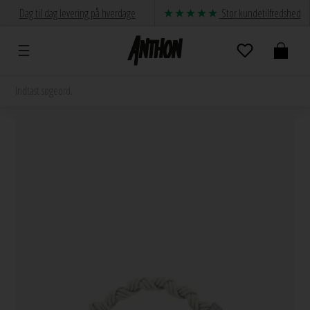
Dag til dag levering på hverdage
Stor kundetilfredshed