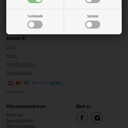
@anthon9900
Funktionelle
Statistiske
Anthon ©
Om os
Kontakt
Handelsbetingelser
Persondatapolitik
Webshop by Bewise
Virksomhedsadresse
Mød os
Anthon ApS
Danmarksgade 69
9900 Frederikshavn