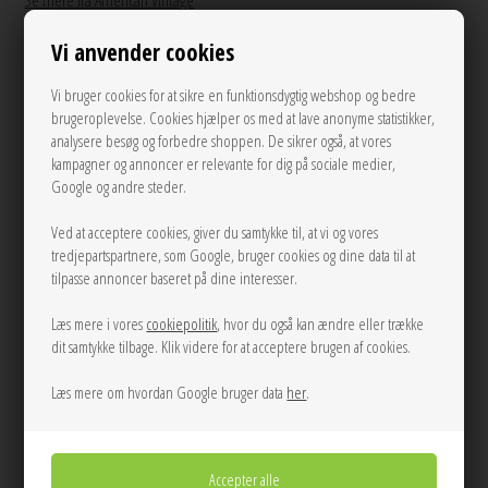
Se mere fra American Vintage
Vi anvender cookies
1.350,00
DKK
Vi bruger cookies for at sikre en funktionsdygtig webshop og bedre
brugeroplevelse. Cookies hjælper os med at lave anonyme statistikker,
analysere besøg og forbedre shoppen. De sikrer også, at vores
kampagner og annoncer er relevante for dig på sociale medier,
S
M
L
Google og andre steder.
LÆG I KURVEN
Ved at acceptere cookies, giver du samtykke til, at vi og vores
tredjepartspartnere, som Google, bruger cookies og dine data til at
tilpasse annoncer baseret på dine interesser.
Tilføj til Ønskeskyen
Læs mere i vores
cookiepolitik
, hvor du også kan ændre eller trække
Koksgrå habitbuks fra American Vintage med løse brede ben, fast linning
dit samtykke tilbage. Klik videre for at acceptere brugen af cookies.
med bæltestropper, knap/hægte/lynlåslukning, sidelommer, samt 1
baglommer med påsyet logo.
Læs mere om hvordan Google bruger data
her
.
Mål Str. M:
Talje omkreds: 77 cm
Længde: 108 cm