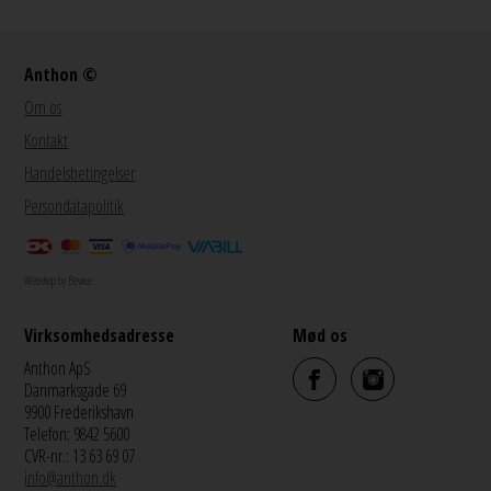
Anthon ©
Om os
Kontakt
Handelsbetingelser
Persondatapolitik
Webshop by Bewise
Virksomhedsadresse
Mød os
Anthon ApS
Danmarksgade 69
9900 Frederikshavn
Telefon: 9842 5600
CVR-nr.: 13 63 69 07
info@anthon.dk