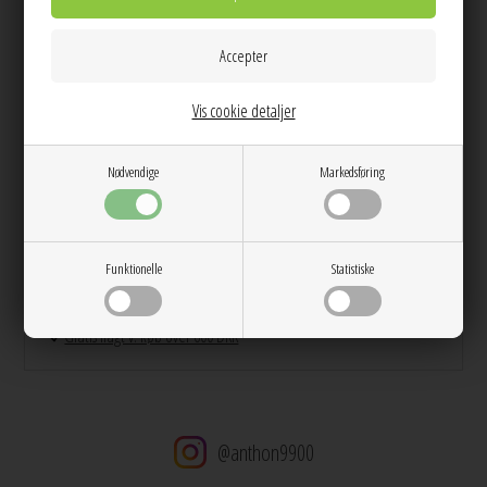
Info
Spørg til varen
Levering
Vis cookie detaljer
Farve:
Misty Grey
Kvalitet:
92% Modal, 8% Polyester,
Vask:
Skånevask 30 grader
Nødvendige
Markedsføring
Pasform:
Normal i str. / Løs Pasform
Dag til dag levering på hverdage
14 dages returret
Funktionelle
Statistiske
Stor kundetilfredshed
Gratis ombytning
Gratis fragt v. køb over 600 DKK
@anthon9900