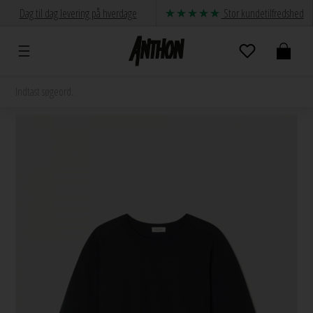
Dag til dag levering på hverdage
Stor kundetilfredshed