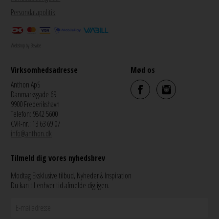
Persondatapolitik
Webshop by Bewise
Virksomhedsadresse
Mød os
Anthon ApS
Danmarksgade 69
9900 Frederikshavn
Telefon: 9842 5600
CVR-nr.: 13 63 69 07
info@anthon.dk
Tilmeld dig vores nyhedsbrev
Modtag Eksklusive tilbud, Nyheder & Inspiration
Du kan til enhver tid afmelde dig igen.