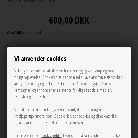
Se mere fra American Vintage
600,00
DKK
Andre varianter
Vi anvender cookies
Vi bruger cookies for at sikre en funktionsdygtig webshop og bedre
brugeroplevelse. Cookies hjælper os med at lave anonyme statistikker,
analysere besøg og forbedre shoppen. De sikrer også, at vores
kampagner og annoncer er relevante for dig på sociale medier,
Google og andre steder.
XS/S
M/L
Ved at acceptere cookies, giver du samtykke til, at vi og vores
tredjepartspartnere, som Google, bruger cookies og dine data til at
tilpasse annoncer baseret på dine interesser.
LÆG I KURVEN
Læs mere i vores
cookiepolitik
, hvor du også kan ændre eller trække