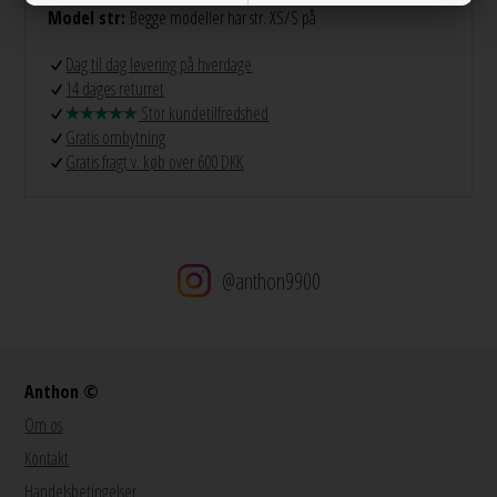
Model str:
Begge modeller har str. XS/S på
Dag til dag levering på hverdage
14 dages returret
Stor kundetilfredshed
Gratis ombytning
Gratis fragt v. køb over 600 DKK
@anthon9900
Anthon ©
Om os
Kontakt
Handelsbetingelser