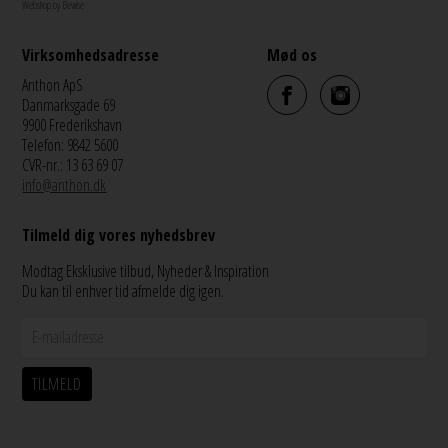
Webshop by Bewise
Virksomhedsadresse
Mød os
Anthon ApS
Danmarksgade 69
9900 Frederikshavn
Telefon: 9842 5600
CVR-nr.: 13 63 69 07
info@anthon.dk
Tilmeld dig vores nyhedsbrev
Modtag Eksklusive tilbud, Nyheder & Inspiration
Du kan til enhver tid afmelde dig igen.