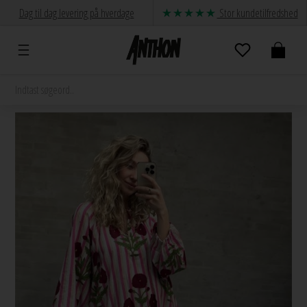
Dag til dag levering på hverdage
Stor kundetilfredshed