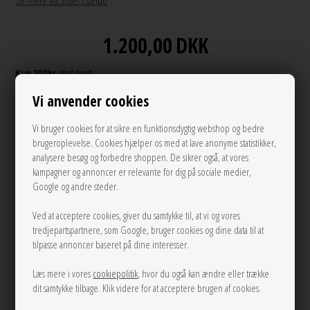
Se mere fra Sissel Edelbo
1.200,00
DKK
Vi anvender cookies
Andre varianter
Vi bruger cookies for at sikre en funktionsdygtig webshop og bedre
brugeroplevelse. Cookies hjælper os med at lave anonyme statistikker,
analysere besøg og forbedre shoppen. De sikrer også, at vores
kampagner og annoncer er relevante for dig på sociale medier,
Google og andre steder.
Ved at acceptere cookies, giver du samtykke til, at vi og vores
tredjepartspartnere, som Google, bruger cookies og dine data til at
ONE
tilpasse annoncer baseret på dine interesser.
Læs mere i vores
cookiepolitik
, hvor du også kan ændre eller trække
LÆG I KURVEN
dit samtykke tilbage. Klik videre for at acceptere brugen af cookies.