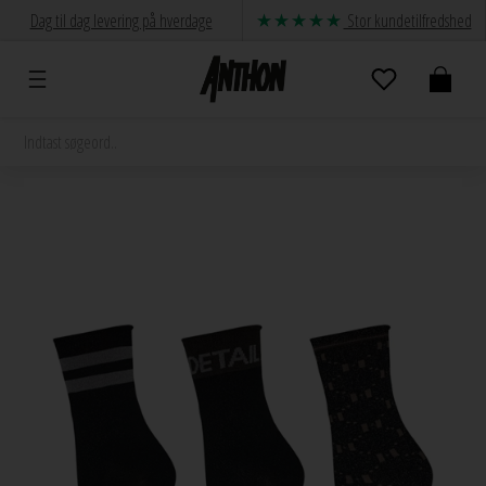
Dag til dag levering på hverdage
Stor kundetilfredshed