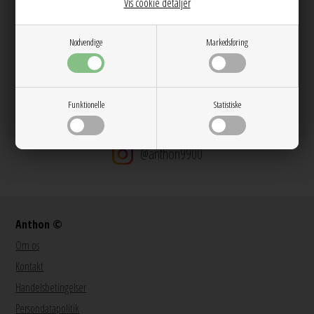
Vis cookie detaljer
Dag til dag levering på hverdage
14 dages returret
Nødvendige
Markedsføring
Stor kundetilfredshed
Gratis ombytning
Gratis fragt v. køb over 600 DKK
Funktionelle
Statistiske
@anthon9900
Anthon ©
Om os
Kontakt
Handelsbetingelser
Persondatapolitik