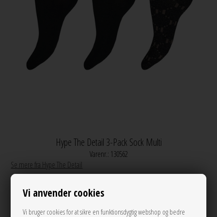
Hype The Detail 3-Pack Sock Multi
Varenr.:
130562
Se mere fra Hype The Detail
Vi anvender cookies
200,00
DKK
Vi bruger cookies for at sikre en funktionsdygtig webshop og bedre