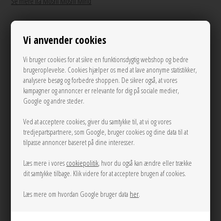
Se mere fra Moshi Moshi Mind
100,00
DKK
Vi anvender cookies
Vi bruger cookies for at sikre en funktionsdygtig webshop og bedre
brugeroplevelse. Cookies hjælper os med at lave anonyme statistikker,
Andre varianter
analysere besøg og forbedre shoppen. De sikrer også, at vores
kampagner og annoncer er relevante for dig på sociale medier,
Google og andre steder.
Ved at acceptere cookies, giver du samtykke til, at vi og vores
tredjepartspartnere, som Google, bruger cookies og dine data til at
tilpasse annoncer baseret på dine interesser.
Læs mere i vores
cookiepolitik
, hvor du også kan ændre eller trække
36/38
39/41
dit samtykke tilbage. Klik videre for at acceptere brugen af cookies.
Læs mere om hvordan Google bruger data
her
.
LÆG I KURVEN