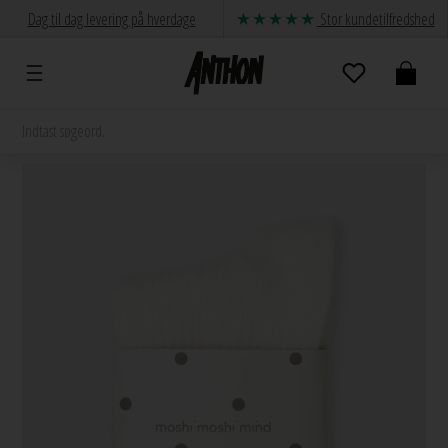
Dag til dag levering på hverdage
Stor kundetilfredshed