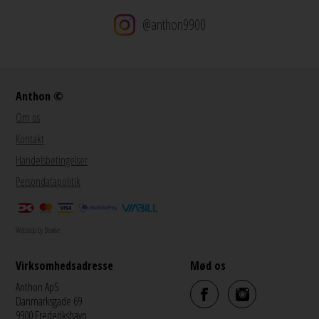
@anthon9900
Anthon ©
Om os
Kontakt
Handelsbetingelser
Persondatapolitik
Webshop by Bewise
Virksomhedsadresse
Mød os
Anthon ApS
Danmarksgade 69
9900 Frederikshavn