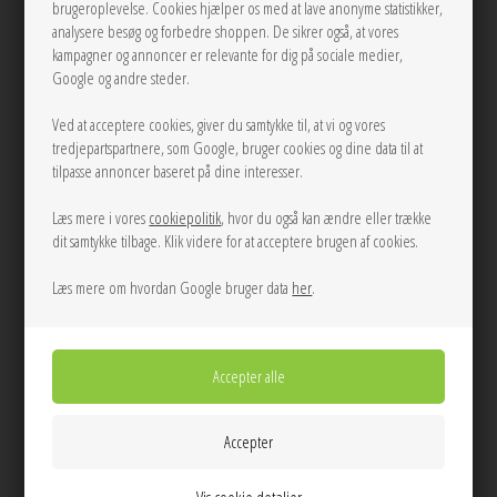
brugeroplevelse. Cookies hjælper os med at lave anonyme statistikker,
analysere besøg og forbedre shoppen. De sikrer også, at vores
kampagner og annoncer er relevante for dig på sociale medier,
Google og andre steder.
Ved at acceptere cookies, giver du samtykke til, at vi og vores
tredjepartspartnere, som Google, bruger cookies og dine data til at
tilpasse annoncer baseret på dine interesser.
Læs mere i vores
cookiepolitik
, hvor du også kan ændre eller trække
dit samtykke tilbage. Klik videre for at acceptere brugen af cookies.
Læs mere om hvordan Google bruger data
her
.
ONE
LÆG I KURVEN