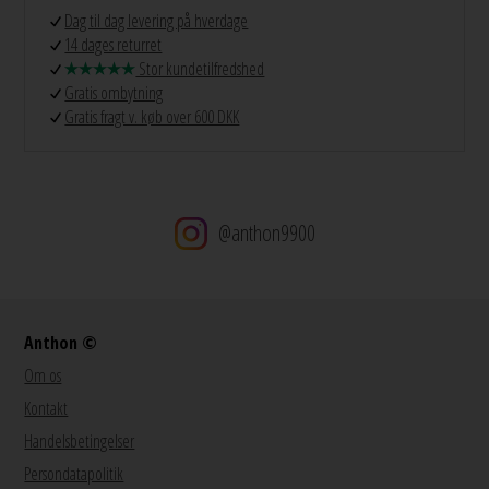
Dag til dag levering på hverdage
14 dages returret
Stor kundetilfredshed
Gratis ombytning
Gratis fragt v. køb over 600 DKK
@anthon9900
Anthon ©
Om os
Kontakt
Handelsbetingelser
Persondatapolitik