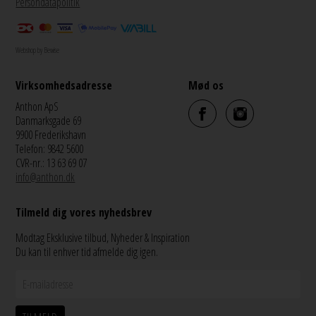
Persondatapolitik
Webshop by Bewise
Virksomhedsadresse
Mød os
Anthon ApS
Danmarksgade 69
9900 Frederikshavn
Telefon: 9842 5600
CVR-nr.: 13 63 69 07
info@anthon.dk
Tilmeld dig vores nyhedsbrev
Modtag Eksklusive tilbud, Nyheder & Inspiration
Du kan til enhver tid afmelde dig igen.