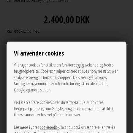
Se mere fra ROTATE by Birger Christensen
2.400,00
DKK
Andre varianter
Vi anvender cookies
Vi bruger cookies for at sikre en funktionsdygtig webshop og bedre
brugeroplevelse. Cookies hjælper os med at lave anonyme statistikker,
analysere besøg og forbedre shoppen. De sikrer også, at vores
kampagner og annoncer er relevante for dig på sociale medier,
Google og andre steder.
Ved at acceptere cookies, giver du samtykke til, at vi og vores
S
M
L
tredjepartspartnere, som Google, bruger cookies og dine data til at
tilpasse annoncer baseret på dine interesser.
LÆG I KURVEN
Læs mere i vores
cookiepolitik
, hvor du også kan ændre eller trække