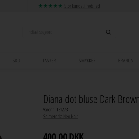
Stor kundetilfredshed
SKO
TASKER
SMYKKER
BRANDS
Diana dot bluse Dark Brow
Varenr.:
131273
Se mere fra Neo Noir
400,00
DKK