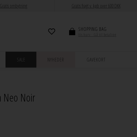
Gratis ombytning
Gratis fragt v. køb over 600 DKK
SHOPPING BAG
Vis kurv · Gå til betaling
SALE
NYHEDER
GAVEKORT
n Neo Noir