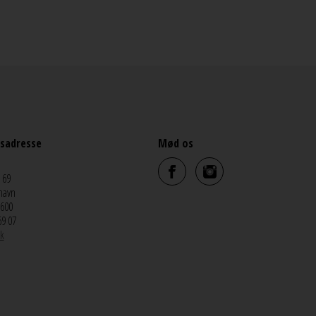
sadresse
Mød os
 69
havn
5600
69 07
k