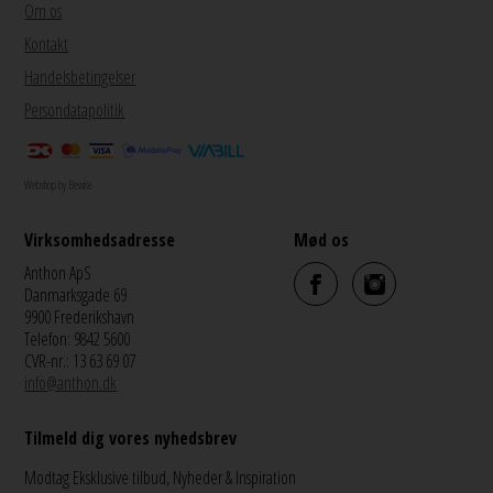
Om os
Kontakt
Handelsbetingelser
Persondatapolitik
Webshop by Bewise
Virksomhedsadresse
Mød os
Anthon ApS
Danmarksgade 69
9900 Frederikshavn
Telefon: 9842 5600
CVR-nr.: 13 63 69 07
info@anthon.dk
Tilmeld dig vores nyhedsbrev
Modtag Eksklusive tilbud, Nyheder & Inspiration