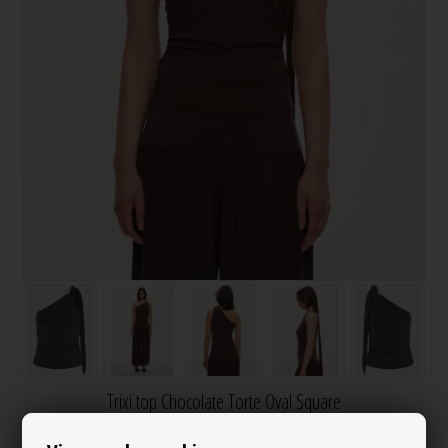
Trixi top Chocolate Torte Oval Square
Varenr.:
131750