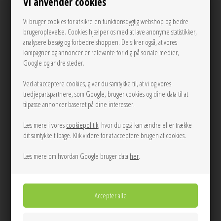
Se mere fra Oval Square
Vi anvender cookies
Vi bruger cookies for at sikre en funktionsdygtig webshop og bedre
900,00
DKK
brugeroplevelse. Cookies hjælper os med at lave anonyme statistikker,
analysere besøg og forbedre shoppen. De sikrer også, at vores
kampagner og annoncer er relevante for dig på sociale medier,
Google og andre steder.
S
M
L
Ved at acceptere cookies, giver du samtykke til, at vi og vores
tredjepartspartnere, som Google, bruger cookies og dine data til at
LÆG I KURVEN
tilpasse annoncer baseret på dine interesser.
Læs mere i vores
cookiepolitik
, hvor du også kan ændre eller trække
Tilføj til Ønskeskyen
dit samtykke tilbage. Klik videre for at acceptere brugen af cookies.
Mørkebrun asymetrisk one shoulder top fra Copenhagen Muse med ring
Læs mere om hvordan Google bruger data
her
.
detalje + bånd på den ene strop, samt draperinger i siderne.
Info
Spørg til varen
Levering