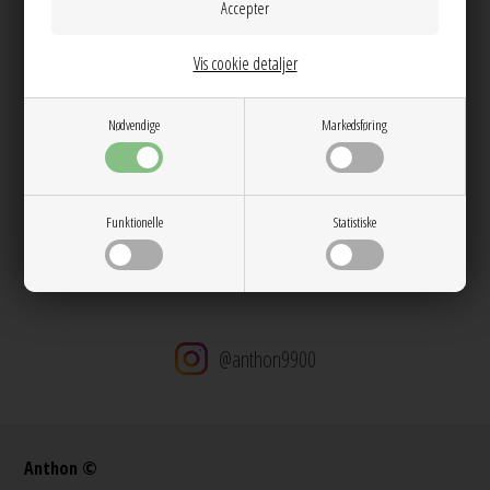
Farve:
Chocolate Torte
Kvalitet:
92% Polyester, 8% Elasthan
Vask:
Skånevask 30 grader
Vis cookie detaljer
Pasform:
Tætsiddende / Normal i str.
Model str:
Begge modeller har str. S på
Nødvendige
Markedsføring
Dag til dag levering på hverdage
14 dages returret
Stor kundetilfredshed
Gratis ombytning
Funktionelle
Statistiske
Gratis fragt v. køb over 600 DKK
@anthon9900
Anthon ©