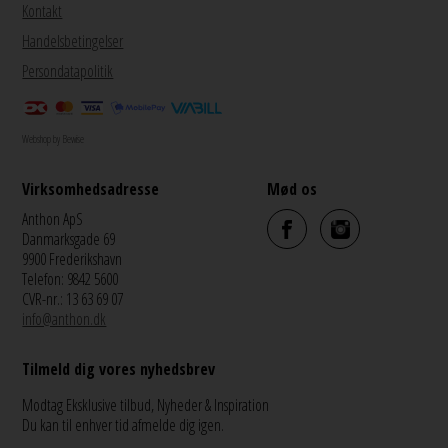
Kontakt
Handelsbetingelser
Persondatapolitik
Webshop by Bewise
Virksomhedsadresse
Mød os
Anthon ApS
Danmarksgade 69
9900 Frederikshavn
Telefon: 9842 5600
CVR-nr.: 13 63 69 07
info@anthon.dk
Tilmeld dig vores nyhedsbrev
Modtag Eksklusive tilbud, Nyheder & Inspiration
Du kan til enhver tid afmelde dig igen.