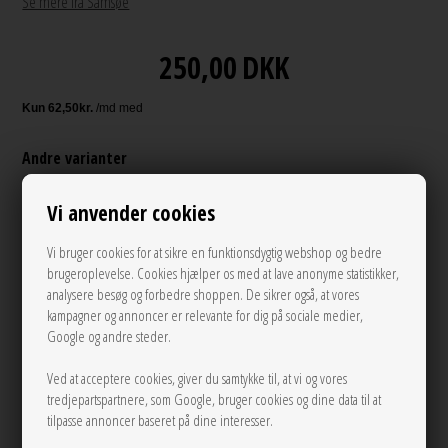
Se mere fra Samsøe
250,00
DKK
Andre varianter
Vi anvender cookies
Vi bruger cookies for at sikre en funktionsdygtig webshop og bedre
brugeroplevelse. Cookies hjælper os med at lave anonyme statistikker,
analysere besøg og forbedre shoppen. De sikrer også, at vores
kampagner og annoncer er relevante for dig på sociale medier,
Google og andre steder.
XS/S
S/M
M/L
Ved at acceptere cookies, giver du samtykke til, at vi og vores
tredjepartspartnere, som Google, bruger cookies og dine data til at
LÆG I KURVEN
tilpasse annoncer baseret på dine interesser.