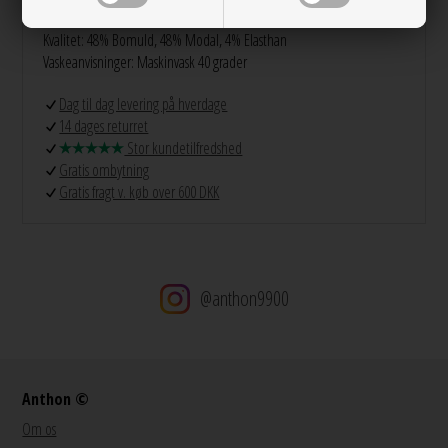
Farver: Hvid
Kvalitet: 48% Bomuld, 48% Modal, 4% Elasthan
Vaskeanvisninger: Maskinvask 40 grader
Dag til dag levering på hverdage
14 dages returret
Stor kundetilfredshed
Gratis ombytning
Gratis fragt v. køb over 600 DKK
@anthon9900
Anthon ©
Om os