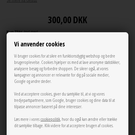
Se mere fra Gestuz
300,00
DKK
Vi anvender cookies
Andre varianter
Vi bruger cookies for at sikre en funktionsdygtig webshop og bedre
brugeroplevelse. Cookies hjælper os med at lave anonyme statistikker,
analysere besøg og forbedre shoppen. De sikrer også, at vores
kampagner og annoncer er relevante for dig på sociale medier,
Google og andre steder.
Ved at acceptere cookies, giver du samtykke til, at vi og vores
tredjepartspartnere, som Google, bruger cookies og dine data til at
S
M
L
tilpasse annoncer baseret på dine interesser.
Læs mere i vores
cookiepolitik
, hvor du også kan ændre eller trække
LÆG I KURVEN
dit samtykke tilbage. Klik videre for at acceptere brugen af cookies.