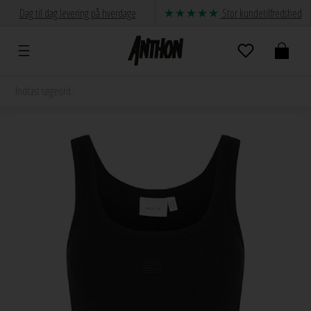
Dag til dag levering på hverdage
Stor kundetilfredshed