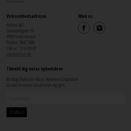
Webshop by Bewise
Virksomhedsadresse
Mød os
Anthon ApS
Danmarksgade 69
9900 Frederikshavn
Telefon: 9842 5600
CVR-nr.: 13 63 69 07
info@anthon.dk
Tilmeld dig vores nyhedsbrev
Modtag Eksklusive tilbud, Nyheder & Inspiration
Du kan til enhver tid afmelde dig igen.