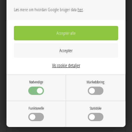
Tilføj til Ønskeskyen
Læs mere om hvordan Google bruger data
her
.
Sort top fra Gestuz med en tætsiddende pasform og en lav V-udskæring, der
gør den perfekt som undertrøje. Den har tynde spaghetti-stropper og
kommer med aftagelige bh-indlæg. Toppen har et lige snit over skuldrene
og går ned til hofterne. Den er lavet i et blødt og strækbart stof, der giver
den en sømløs silhuet.
Mål Str. M:
Bryst omkreds: 70 cm
Vis cookie detaljer
Længde: 60 cm
Nødvendige
Markedsføring
Info
Spørg til varen
Levering
Farver: Sort
Funktionelle
Statistiske
Kvalitet: 80% Polyamid, 20% Elasten
Vaskeanvisninger: Skånevask 30 grader
Pasform: Normal