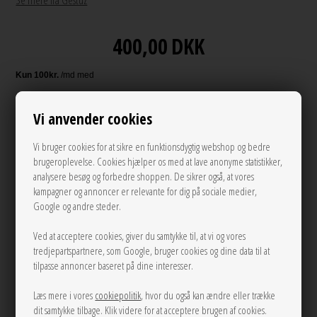
Se mere fra Gestuz
400,00
DKK
Andre varianter
Vi anvender cookies
Vi bruger cookies for at sikre en funktionsdygtig webshop og bedre
brugeroplevelse. Cookies hjælper os med at lave anonyme statistikker,
analysere besøg og forbedre shoppen. De sikrer også, at vores
kampagner og annoncer er relevante for dig på sociale medier,
Google og andre steder.
Ved at acceptere cookies, giver du samtykke til, at vi og vores
XS
S
M
L
tredjepartspartnere, som Google, bruger cookies og dine data til at
tilpasse annoncer baseret på dine interesser.
LÆG I KURVEN
Læs mere i vores
cookiepolitik
, hvor du også kan ændre eller trække
dit samtykke tilbage. Klik videre for at acceptere brugen af cookies.