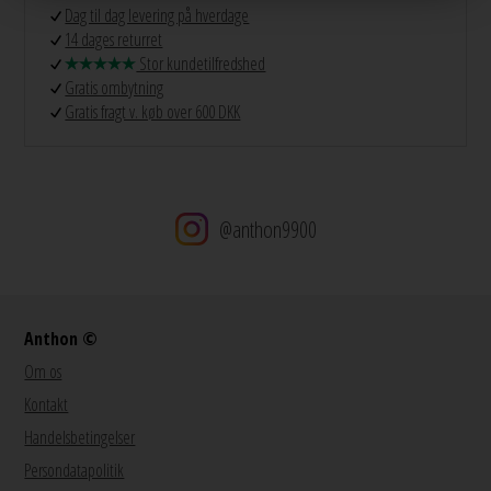
Dag til dag levering på hverdage
14 dages returret
Stor kundetilfredshed
Gratis ombytning
Gratis fragt v. køb over 600 DKK
@anthon9900
Anthon ©
Om os
Kontakt
Handelsbetingelser
Persondatapolitik