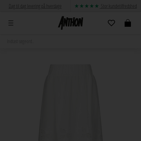
Dag til dag levering på hverdage
Stor kundetilfredshed