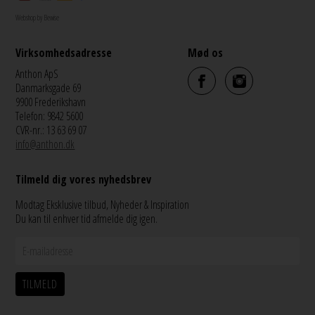
Webshop by Bewise
Virksomhedsadresse
Mød os
Anthon ApS
Danmarksgade 69
9900 Frederikshavn
Telefon: 9842 5600
CVR-nr.: 13 63 69 07
info@anthon.dk
Tilmeld dig vores nyhedsbrev
Modtag Eksklusive tilbud, Nyheder & Inspiration
Du kan til enhver tid afmelde dig igen.