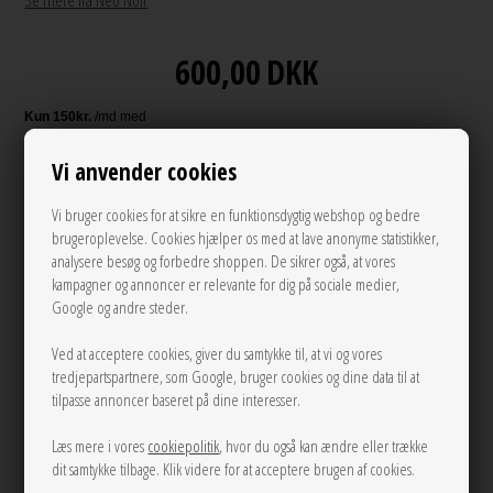
Se mere fra Neo Noir
600,00
DKK
Vi anvender cookies
Andre varianter
Vi bruger cookies for at sikre en funktionsdygtig webshop og bedre
brugeroplevelse. Cookies hjælper os med at lave anonyme statistikker,
analysere besøg og forbedre shoppen. De sikrer også, at vores
kampagner og annoncer er relevante for dig på sociale medier,
Google og andre steder.
Ved at acceptere cookies, giver du samtykke til, at vi og vores
tredjepartspartnere, som Google, bruger cookies og dine data til at
UDSOLGT
tilpasse annoncer baseret på dine interesser.
Læs mere i vores
cookiepolitik
, hvor du også kan ændre eller trække
LÆG I KURVEN
dit samtykke tilbage. Klik videre for at acceptere brugen af cookies.