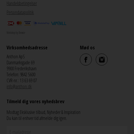
Handelsbetingelser
Persondatapolitik
Webshop by Bewise
Virksomhedsadresse
Mød os
Anthon ApS
Danmarksgade 69
9900 Frederikshavn
Telefon: 9842 5600
CVR-nr.: 13 63 69 07
info@anthon.dk
Tilmeld dig vores nyhedsbrev
Modtag Eksklusive tilbud, Nyheder & Inspiration
Du kan til enhver tid afmelde dig igen.