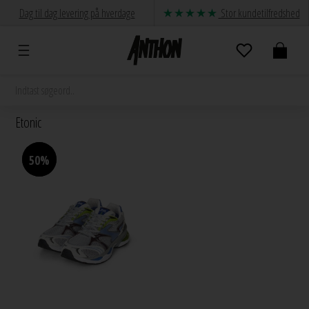
Dag til dag levering på hverdage
Stor kundetilfredshed
Etonic
50%
50%