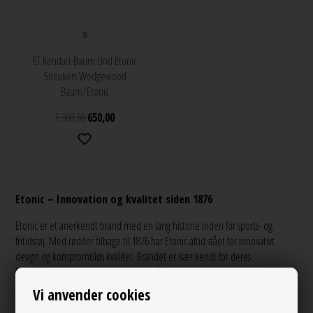
36
ET Kendari-Baum Und Etonic
Sneakers Wedgewood
Baum/Etonic
1.300,00
650,00
Etonic – Innovation og kvalitet siden 1876
Etonic er et anerkendt brand med en lang historie inden for sports- og
fritidstøj. Med rødder tilbage til 1876 har Etonic altid stået for innovativt
design og kompromisløs kvalitet. Brandet er især kendt for deres
komfortable og holdbare fodtøj, som både appellerer til sportsentusiaster og
hverdagsbrugere. Hos Anthon.dk er vi stolte af at kunne præsentere et
Vi anvender cookies
eksklusivt udvalg af Etonic-produkter, der kombinerer tidløst design med