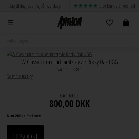
Dag til dag levering på hverdage
Stor kundetilfredshed
W Classic ultra mini biarritz støvle Rocky Oak UGG
Varenr.:
130801
Se mere fra Ugg
Før 1.600,00
800,00
DKK
UDSOLGT