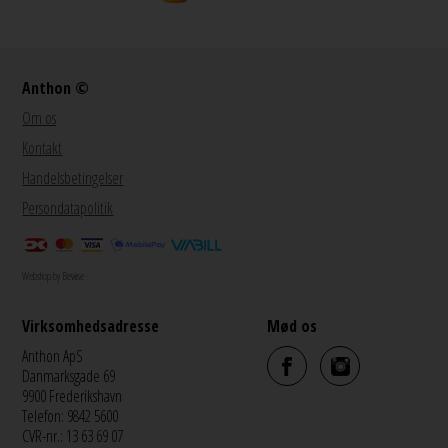
Anthon ©
Om os
Kontakt
Handelsbetingelser
Persondatapolitik
Webshop by Bewise
Virksomhedsadresse
Mød os
Anthon ApS
Danmarksgade 69
9900 Frederikshavn
Telefon: 9842 5600
CVR-nr.: 13 63 69 07