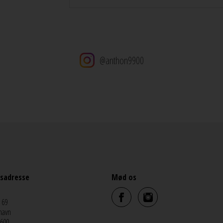
@anthon9900
sadresse
Mød os
 69
havn
5600