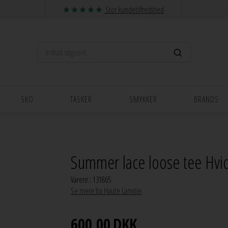
Stor kundetilfredshed
SKO
TASKER
SMYKKER
BRANDS
Summer lace loose tee Hvi
Varenr.:
131865
Se mere fra Haute Lamitie
600,00
DKK