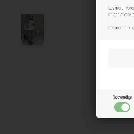
Læs mere i vore
brugen af cookie
Læs mere om hv
Nødvendige