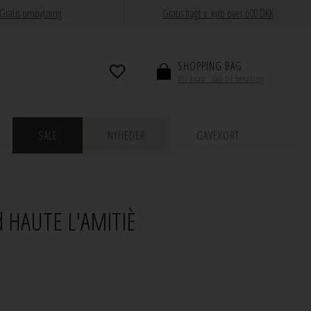
Gratis ombytning
Gratis fragt v. køb over 600 DKK
SHOPPING BAG
Vis kurv · Gå til betaling
SALE
NYHEDER
GAVEKORT
d HAUTE L'AMITIÈ