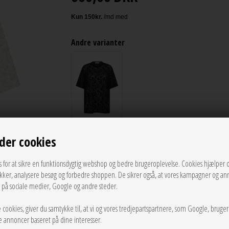
Andre varianter
Vælg Størrelse
der cookies
M
L
s for at sikre en funktionsdygtig webshop og bedre brugeroplevelse. Cookies hjælper 
ikker, analysere besøg og forbedre shoppen. De sikrer også, at vores kampagner og an
LÆG I KURVEN
g på sociale medier, Google og andre steder.
 cookies, giver du samtykke til, at vi og vores tredjepartspartnere, som Google, bruge
Tilføj til Ønskeskyen
sse annoncer baseret på dine interesser.