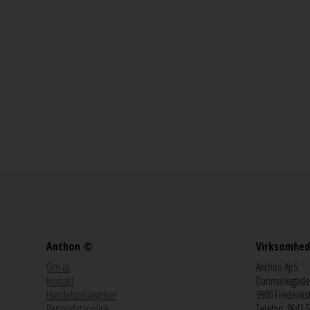
Anthon ©
Virksomhed
Om os
Anthon ApS
Kontakt
Danmarksgade
Handelsbetingelser
9900 Frederiks
Persondatapolitik
Telefon: 9842 