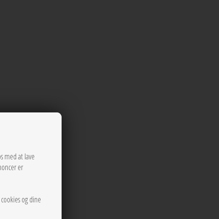
os med at lave
noncer er
r cookies og dine