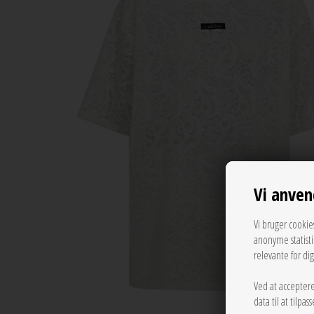
Vi anven
Vi bruger cookie
anonyme statist
relevante for di
Ved at acceptere
data til at tilpa