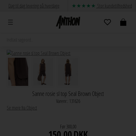
Dag til dag levering på hverdage
Stor kundetilfredshed
Sanne rosie sl top Seal Brown Object
Varenr.:
131626
Se mere fra Object
Før 300,00
150,00
DKK