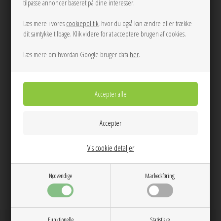
tilpasse annoncer baseret på dine interesser.
Farve:
Seal Brown
Læs mere i vores
cookiepolitik
, hvor du også kan ændre eller trække
Kvalitet:
80% Viskose, 20% Hør
dit samtykke tilbage. Klik videre for at acceptere brugen af cookies.
Vask:
Skånevask 30 grader
Pasform:
Løs pasform
Læs mere om hvordan Google bruger data
her
.
Model str:
Modellen har str. 36 på
Dag til dag levering på hverdage
14 dages returret
Stor kundetilfredshed
Gratis ombytning
Gratis fragt v. køb over 600 DKK
Vis cookie detaljer
Nødvendige
Markedsføring
@anthon9900
Funktionelle
Statistiske