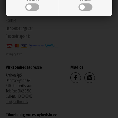
Anthon ©
Om os
Kontakt
Handelsbetingelser
Persondatapolitik
Webshop by Bewise
Virksomhedsadresse
Mød os
Anthon ApS
Danmarksgade 69
9900 Frederikshavn
Telefon: 9842 5600
CVR-nr.: 13 63 69 07
info@anthon.dk
Tilmeld dig vores nyhedsbrev