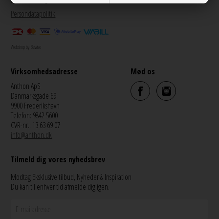
Persondatapolitik
Webshop by Bewise
Virksomhedsadresse
Mød os
Anthon ApS
Danmarksgade 69
9900 Frederikshavn
Telefon: 9842 5600
CVR-nr.: 13 63 69 07
info@anthon.dk
Tilmeld dig vores nyhedsbrev
Modtag Eksklusive tilbud, Nyheder & Inspiration
Du kan til enhver tid afmelde dig igen.