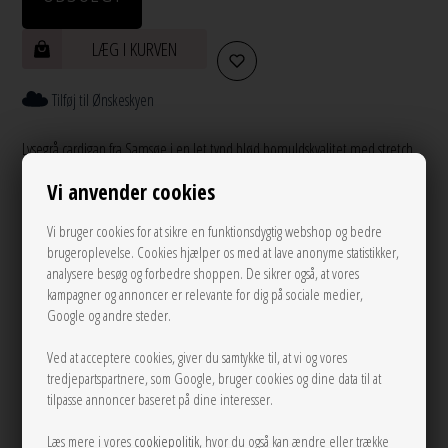
LÆG I KURVEN
Tilføj til Ønskeskyen
Lysegrå cardigan fra Samsøe i en let tynd blød bomuldskvalitet med stretch.
Cardiganen har o-hals, hvidt kantbånd, gennemgående knaplukning foran,
Vi anvender cookies
rib, samt lange smalle ærmer.
Vi bruger cookies for at sikre en funktionsdygtig webshop og bedre
Mål Str. M:
brugeroplevelse. Cookies hjælper os med at lave anonyme statistikker,
Brystomkreds: 94 cm
analysere besøg og forbedre shoppen. De sikrer også, at vores
Længde: 53 cm
kampagner og annoncer er relevante for dig på sociale medier,
Google og andre steder.
Info
Spørg til varen
Levering
Ved at acceptere cookies, giver du samtykke til, at vi og vores
tredjepartspartnere, som Google, bruger cookies og dine data til at
tilpasse annoncer baseret på dine interesser.
Farve:
Lysegrå
Kvalitet:
95% Bomuld, 5% Elasthan
Læs mere i vores
cookiepolitik
, hvor du også kan ændre eller trække
Vask:
Skånevask 30 grader