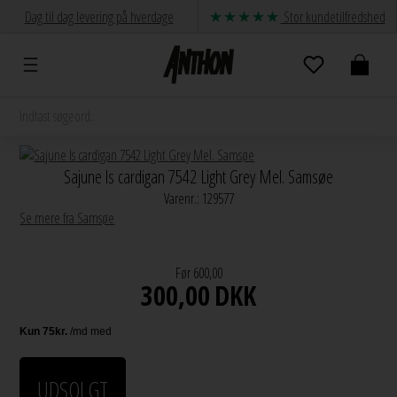
Dag til dag levering på hverdage
Stor kundetilfredshed
Sajune ls cardigan 7542 Light Grey Mel. Samsøe
Varenr.:
129577
Se mere fra Samsøe
Før 600,00
300,00
DKK
UDSOLGT