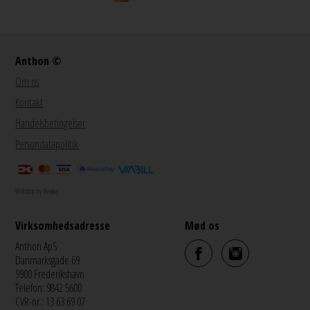
Anthon ©
Om os
Kontakt
Handelsbetingelser
Persondatapolitik
Webshop by Bewise
Virksomhedsadresse
Mød os
Anthon ApS
Danmarksgade 69
9900 Frederikshavn
Telefon: 9842 5600
CVR-nr.: 13 63 69 07