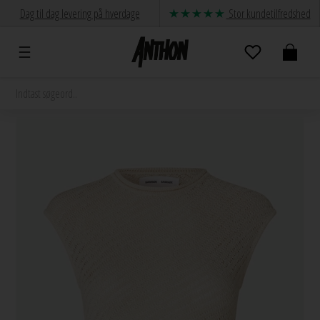
Dag til dag levering på hverdage
Stor kundetilfredshed