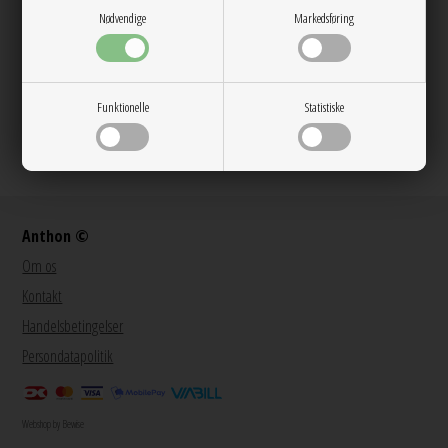
Gratis ombytning
Nødvendige
Markedsføring
Gratis fragt v. køb over 600 DKK
Funktionelle
Statistiske
@anthon9900
Anthon ©
Om os
Kontakt
Handelsbetingelser
Persondatapolitik
Webshop by Bewise