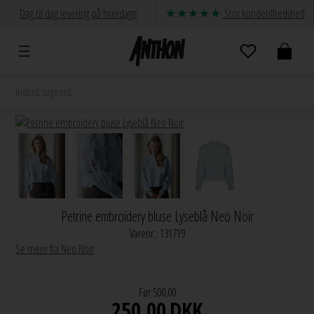
Dag til dag levering på hverdage
Stor kundetilfredshed
Petrine embroidery bluse Lyseblå Neo Noir
Varenr.:
131719
Se mere fra Neo Noir
Før 500,00
250,00
DKK