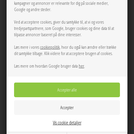
Smuk lyseblå bluse fra Neo Noir i en let blød bomuldskvalitet. Blusen har
kampagner og annoncer er relevante for dig på sociale medier,
gennemgående knaplukning, flæsedetaljer, broderie anglaise på de løse
Google og andre steder.
ærmer med smock/flæse afslutning forneden på ærmer.
Ved at acceptere cookies, giver du samtykke til, at vi og vores
tredjepartspartnere, som Google, bruger cookies og dine data til at
Mål Str. 38:
tilpasse annoncer baseret på dine interesser.
Brystomkreds: 104 cm
Længde: 54 cm
Læs mere i vores
cookiepolitik
, hvor du også kan ændre eller trække
dit samtykke tilbage. Klik videre for at acceptere brugen af cookies.
Info
Spørg til varen
Levering
Læs mere om hvordan Google bruger data
her
.
Farve:
Lyseblå
Kvalitet:
100% Bomuld
Vask:
Skånevask 30 grader
Pasform:
Afslappet pasform
Model str:
Modellen har str. 36 på
Dag til dag levering på hverdage
Vis cookie detaljer
14 dages returret
Stor kundetilfredshed