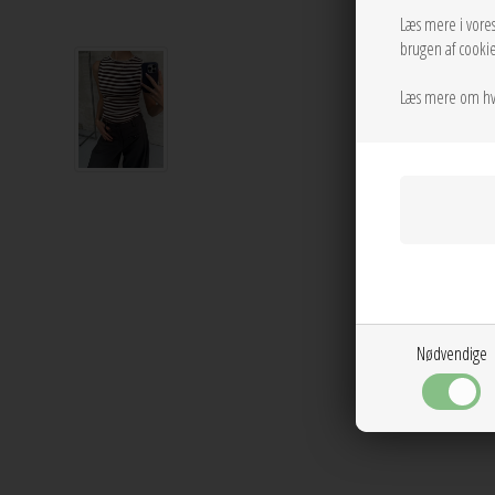
Læs mere i vore
brugen af cookie
Læs mere om hv
Nødvendige