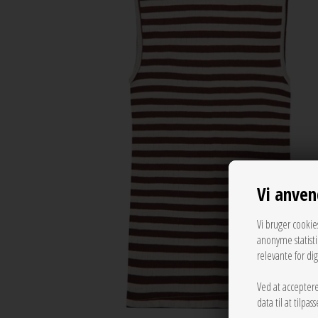
Vi anven
Vi bruger cookie
anonyme statist
relevante for di
Ved at acceptere
data til at tilpa