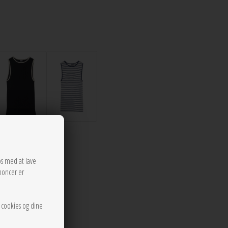
os med at lave
noncer er
r cookies og dine