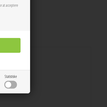
Strøget.
or at acceptere
Statistiske