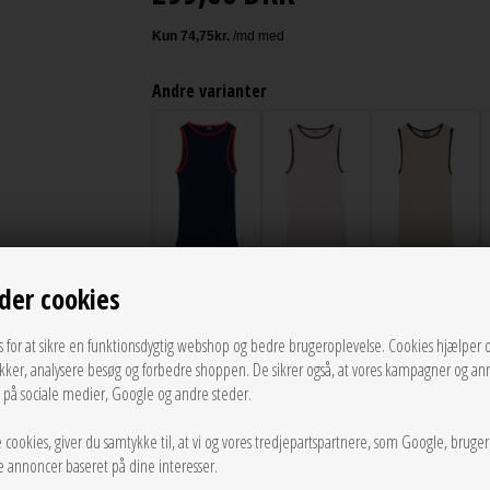
Andre varianter
der cookies
UDSOLGT
s for at sikre en funktionsdygtig webshop og bedre brugeroplevelse. Cookies hjælper 
ikker, analysere besøg og forbedre shoppen. De sikrer også, at vores kampagner og an
LÆG I KURVEN
g på sociale medier, Google og andre steder.
 cookies, giver du samtykke til, at vi og vores tredjepartspartnere, som Google, bruge
Tilføj til Ønskeskyen
sse annoncer baseret på dine interesser.