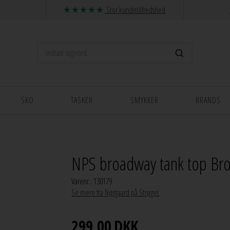
Stor kundetilfredshed
SKO
TASKER
SMYKKER
BRANDS
NPS broadway tank top Bro
Varenr.:
130179
Se mere fra Nørgaard på Strøget
299,00
DKK