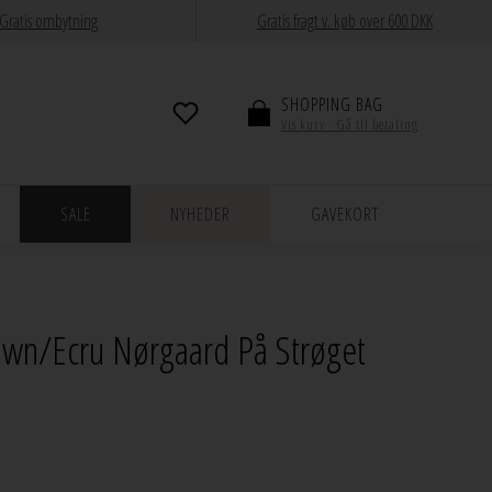
Gratis ombytning
Gratis fragt v. køb over 600 DKK
SHOPPING BAG
Vis kurv · Gå til betaling
SALE
NYHEDER
GAVEKORT
wn/Ecru Nørgaard På Strøget