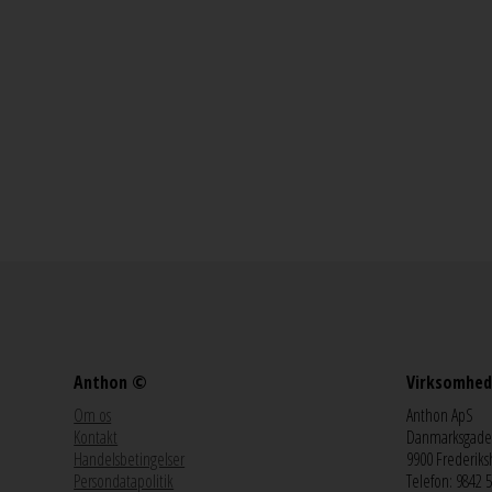
Anthon ©
Virksomhed
Om os
Anthon ApS
Kontakt
Danmarksgade
Handelsbetingelser
9900 Frederiks
Persondatapolitik
Telefon: 9842 