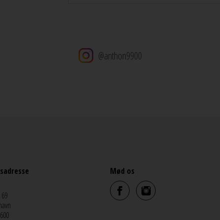
@anthon9900
sadresse
Mød os
 69
havn
5600